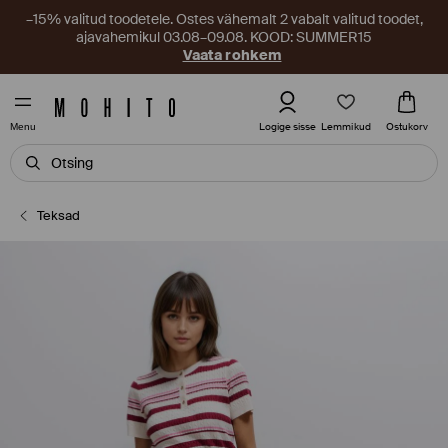
–15% valitud toodetele. Ostes vähemalt 2 vabalt valitud toodet,
ajavahemikul 03.08–09.08. KOOD: SUMMER15
Vaata rohkem
Lemmikud
Logige sisse
Ostukorv
Menu
Teksad