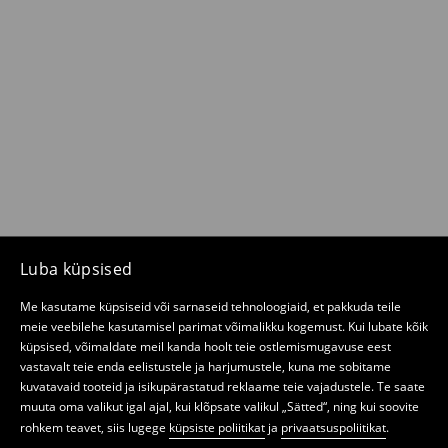
Luba küpsised
Me kasutame küpsiseid või sarnaseid tehnoloogiaid, et pakkuda teile
meie veebilehe kasutamisel parimat võimalikku kogemust. Kui lubate kõik
küpsised, võimaldate meil kanda hoolt teie ostlemismugavuse eest
vastavalt teie enda eelistustele ja harjumustele, kuna me sobitame
kuvatavaid tooteid ja isikupärastatud reklaame teie vajadustele. Te saate
muuta oma valikut igal ajal, kui klõpsate valikul „Sätted“, ning kui soovite
rohkem teavet, siis lugege
küpsiste poliitikat
ja
privaatsuspoliitikat
.