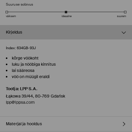
Suuruse sobivus
väiksem
ideaalne
suurem
Kirjeldus
Index:
634GB-93J
kõrge vöökoht
luku ja nööbiga kinnitus
lai sääreosa
vöö on müügil eraldi
Tootja
:
LPP S.A.
Łąkowa 39/44, 80-769 Gdańsk
lpp@lppsa.com
Materjal ja hooldus