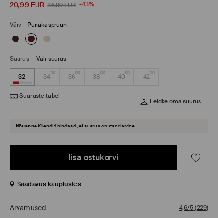
20,99
EUR
-43%
36,99
EUR
Värv
-
Punakaspruun
Suurus
-
Vali suurus
32
34
36
38
40
42
Suuruste tabel
Leidke oma suurus
Nõuanne
Kliendid hindasid, et suurus on standardne.
lisa ostukorvi
Saadavus kauplustes
Arvamused
4,6/5
(
229
)