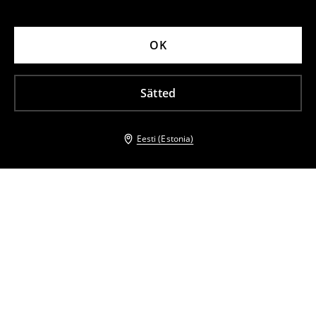
OK
Sätted
Eesti (Estonia)
Teised kliendid valisid ka