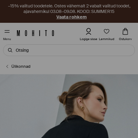
–15% valitud toodetele. Ostes vähemalt 2 vabalt valitud toodet,
ajavahemikul 03.08–09.08. KOOD: SUMMER15
Vaata rohkem
Lemmikud
Logige sisse
Ostukorv
Menu
Ülikonnad