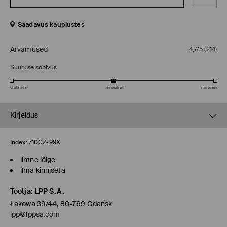
Saadavus kauplustes
Arvamused
4,7/5
(
214
)
Suuruse sobivus
väiksem
ideaalne
suurem
Kirjeldus
Index:
710CZ-99X
lihtne lõige
ilma kinniseta
Tootja
:
LPP S.A.
Łąkowa 39/44, 80-769 Gdańsk
lpp@lppsa.com