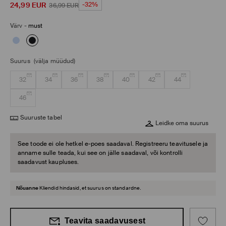
24,99
EUR
-32%
36,99
EUR
Värv
-
must
Suurus
(välja müüdud)
32
34
36
38
40
42
44
46
Suuruste tabel
Leidke oma suurus
See toode ei ole hetkel e-poes saadaval. Registreeru teavitusele ja
anname sulle teada, kui see on jälle saadaval, või kontrolli
saadavust kaupluses.
Nõuanne
Kliendid hindasid, et suurus on standardne.
Teavita saadavusest