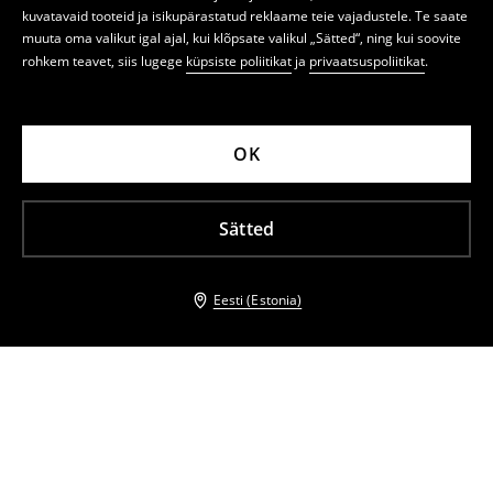
kuvatavaid tooteid ja isikupärastatud reklaame teie vajadustele. Te saate
muuta oma valikut igal ajal, kui klõpsate valikul „Sätted“, ning kui soovite
rohkem teavet, siis lugege
küpsiste poliitikat
ja
privaatsuspoliitikat
.
OK
Sätted
Eesti (Estonia)