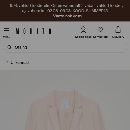
–15% valitud toodetele. Ostes vähemalt 2 vabalt valitud toodet,
ajavahemikul 03.08–09.08. KOOD: SUMMER15
Vaata rohkem
Lemmikud
Logige sisse
Ostukorv
Menu
Ülikonnad