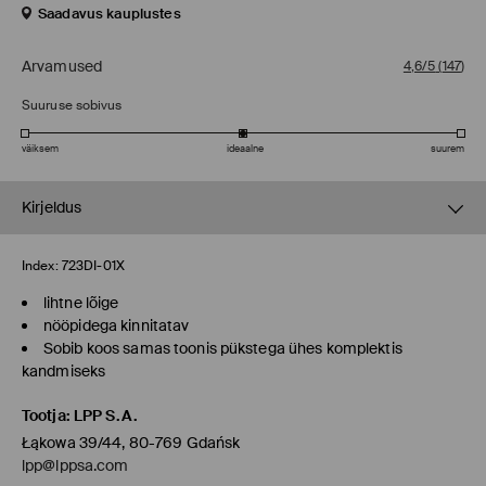
Saadavus kauplustes
Arvamused
4,6/5
(
147
)
Suuruse sobivus
väiksem
ideaalne
suurem
Kirjeldus
Index:
723DI-01X
lihtne lõige
nööpidega kinnitatav
Sobib koos samas toonis pükstega ühes komplektis
kandmiseks
Tootja
:
LPP S.A.
Łąkowa 39/44, 80-769 Gdańsk
lpp@lppsa.com