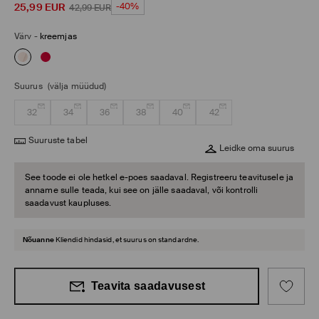
25,99
EUR
-40%
42,99
EUR
Värv
-
kreemjas
Suurus
(välja müüdud)
32
34
36
38
40
42
Suuruste tabel
Leidke oma suurus
See toode ei ole hetkel e-poes saadaval. Registreeru teavitusele ja
anname sulle teada, kui see on jälle saadaval, või kontrolli
saadavust kaupluses.
Nõuanne
Kliendid hindasid, et suurus on standardne.
Teavita saadavusest