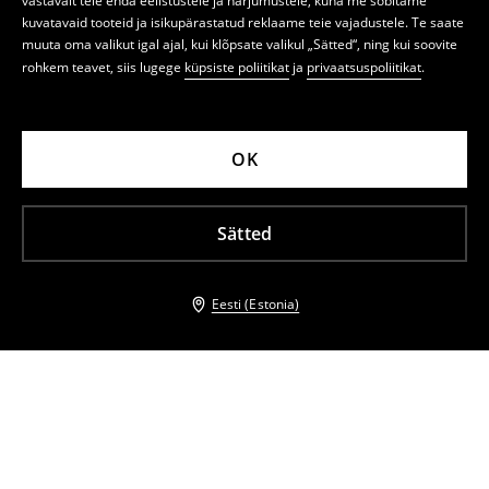
vastavalt teie enda eelistustele ja harjumustele, kuna me sobitame
kuvatavaid tooteid ja isikupärastatud reklaame teie vajadustele. Te saate
muuta oma valikut igal ajal, kui klõpsate valikul „Sätted“, ning kui soovite
rohkem teavet, siis lugege
küpsiste poliitikat
ja
privaatsuspoliitikat
.
OK
Sätted
Eesti (Estonia)