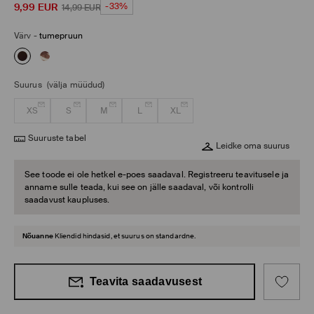
9,99
EUR
-33%
14,99
EUR
Värv
-
tumepruun
Suurus
(välja müüdud)
XS
S
M
L
XL
Suuruste tabel
Leidke oma suurus
See toode ei ole hetkel e-poes saadaval. Registreeru teavitusele ja
anname sulle teada, kui see on jälle saadaval, või kontrolli
saadavust kaupluses.
Nõuanne
Kliendid hindasid, et suurus on standardne.
Teavita saadavusest