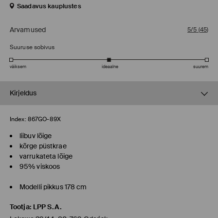
Saadavus kauplustes
Arvamused
5/5
(
45
)
Suuruse sobivus
väiksem
ideaalne
suurem
Kirjeldus
Index:
867GO-89X
liibuv lõige
kõrge püstkrae
varrukateta lõige
95% viskoos
Modelli pikkus 178 cm
Tootja
:
LPP S.A.