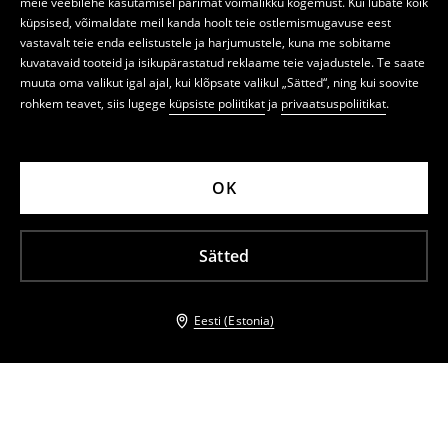
meie veebilehe kasutamisel parimat võimalikku kogemust. Kui lubate kõik
küpsised, võimaldate meil kanda hoolt teie ostlemismugavuse eest
vastavalt teie enda eelistustele ja harjumustele, kuna me sobitame
kuvatavaid tooteid ja isikupärastatud reklaame teie vajadustele. Te saate
muuta oma valikut igal ajal, kui klõpsate valikul „Sätted“, ning kui soovite
rohkem teavet, siis lugege
küpsiste poliitikat
ja
privaatsuspoliitikat
.
OK
Sätted
Eesti (Estonia)