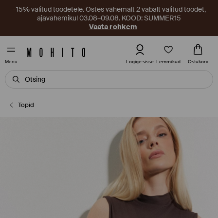
–15% valitud toodetele. Ostes vähemalt 2 vabalt valitud toodet,
ajavahemikul 03.08–09.08. KOOD: SUMMER15
Vaata rohkem
Lemmikud
Logige sisse
Ostukorv
Menu
Topid