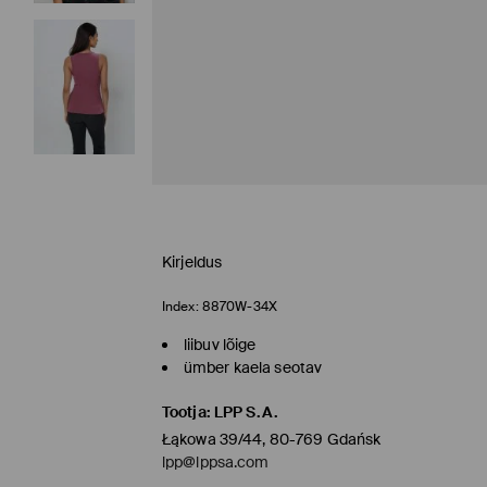
Kirjeldus
Index:
8870W-34X
liibuv lõige
ümber kaela seotav
Tootja
:
LPP S.A.
Łąkowa 39/44, 80-769 Gdańsk
lpp@lppsa.com