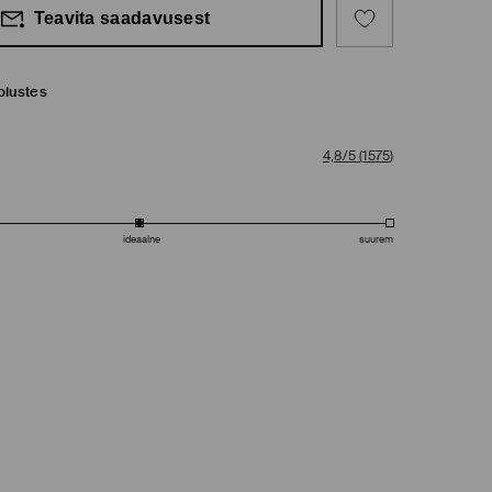
Teavita saadavusest
plustes
4,8/5
(
1575
)
ideaalne
suurem