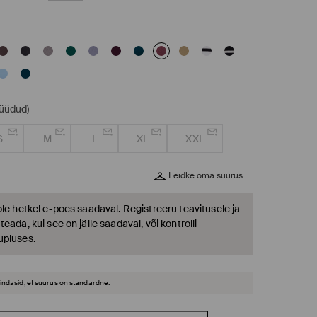
müüdud)
S
M
L
XL
XXL
Leidke oma suurus
ole hetkel e-poes saadaval. Registreeru teavitusele ja
eada, kui see on jälle saadaval, või kontrolli
upluses.
hindasid, et suurus on standardne.