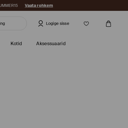
: SUMMER15
Vaata rohkem
Logige sisse
Kotid
Aksessuaarid