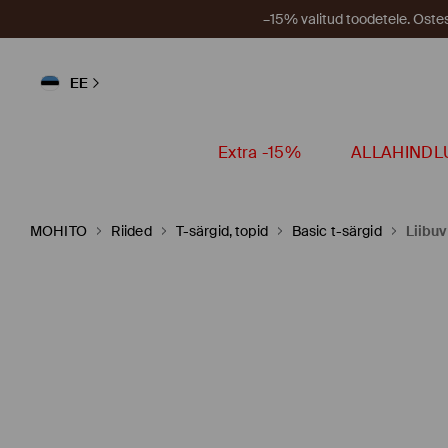
–15% valitud toodetele. Ost
EE
Extra -15%
ALLAHINDL
MOHITO
Riided
T-särgid, topid
Basic t-särgid
Liibuv