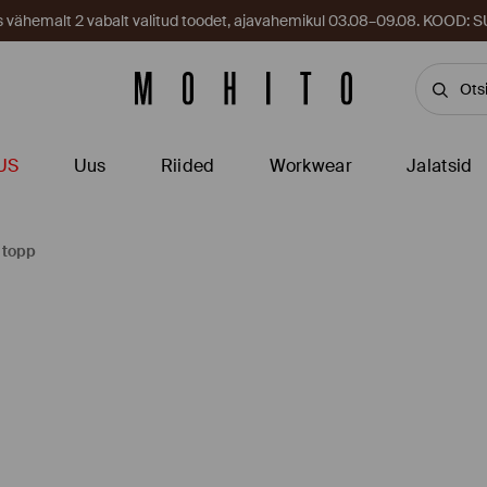
es vähemalt 2 vabalt valitud toodet, ajavahemikul 03.08–09.08. KOOD
US
Uus
Riided
Workwear
Jalatsid
 topp