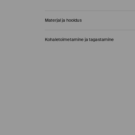
Materjal ja hooldus
95% PUUVILL, 5% ELASTAAN
Kohaletoimetamine ja tagastamine
Tarnepoliitika
Kauplusesse tellimine Mohito
(1-9 tööpäeva)
0,00 EUR /
Internetimakse, PayPal, GooglePay, 
DPD pakiautomaat
(
4-7 tööpäeva
)
3,95 EUR /
Internetimakse, PayPal, GooglePay,
Tavaline kuller DPD
(4-7 tööpäeva)
5,5 EUR /
Internetimakse, PayPal, GooglePay, T
Tavaline kuller DPD
(4-9 tööpäeva)
6,5 EUR /
Tasumine paki kättesaamisel