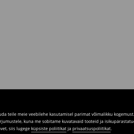
R.
siis sul on võimalik need tagastada
 kaasa tagastatavad tooted ning
umber.
imuste ajaloos tagastusvorm, meie
 pakile järele.
a füüsilistes kauplustes. Palun
da teile meie veebilehe kasutamisel parimat võimalikku kogemust. 
arjumustele, kuna me sobitame kuvatavaid tooteid ja isikupärastatu
avet, siis lugege
küpsiste poliitikat
ja
privaatsuspoliitikat
.