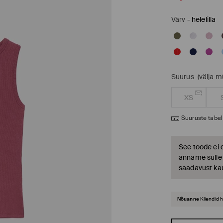
Värv
-
helelilla
Suurus
(välja 
XS
Suuruste tabel
See toode ei 
anname sulle t
saadavust ka
Nõuanne
Kliendid 