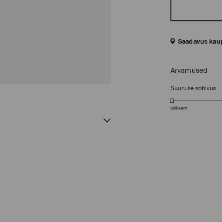
Saadavus kau
Arvamused
Suuruse sobivus
väiksem