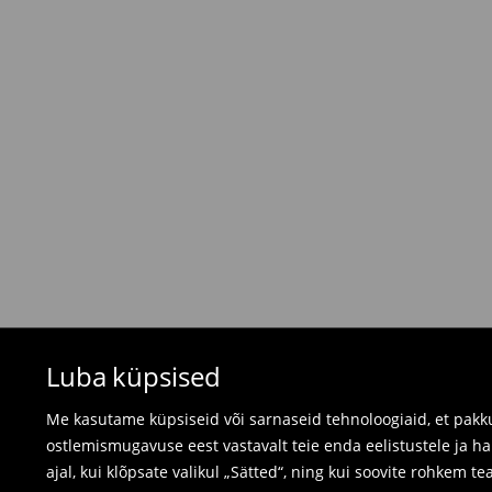
Tasuta saatmine tellimustele, milles
üle 45 EU
⟶
Tarne maksumus ja tarneaeg
Tagastamispoliitika
Kui tellitud tooted ei vastanud sinu ootustele, 
valides ühe järgnevast tagastusviisist:
- Tagastamine Mohito Eesti kauplusesse: võta
arve, tellimuse kinnitus või lihtsalt tellimuse n
- Tagastamine kulleriga: täida oma konto tell
tellime tagastusele märgitud kuupäevaks kulleri
Ujumisriideid ja pidžaamasid ei saa tagastad
Luba küpsised
kasutage veebipõhist tagastusvormi.
⟶
Tagastamine ja vahetamine
Me kasutame küpsiseid või sarnaseid tehnoloogiaid, et pakku
ostlemismugavuse eest vastavalt teie enda eelistustele ja h
ajal, kui klõpsate valikul „Sätted“, ning kui soovite rohkem te