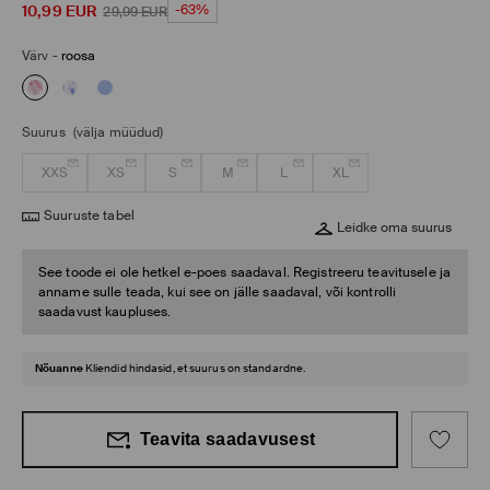
10,99
EUR
-63%
29,99
EUR
Värv
-
roosa
Suurus
(välja müüdud)
XXS
XS
S
M
L
XL
Suuruste tabel
Leidke oma suurus
See toode ei ole hetkel e-poes saadaval. Registreeru teavitusele ja
anname sulle teada, kui see on jälle saadaval, või kontrolli
saadavust kaupluses.
Nõuanne
Kliendid hindasid, et suurus on standardne.
Teavita saadavusest