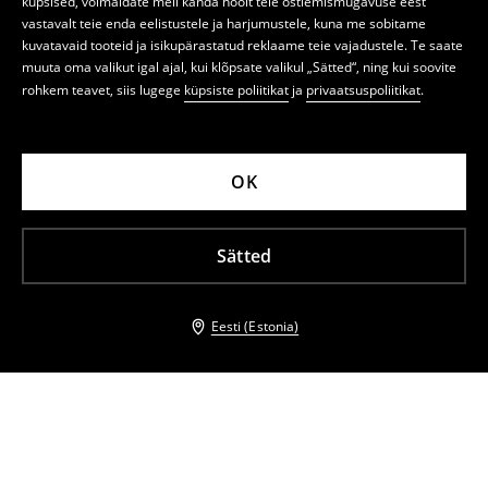
küpsised, võimaldate meil kanda hoolt teie ostlemismugavuse eest
vastavalt teie enda eelistustele ja harjumustele, kuna me sobitame
kuvatavaid tooteid ja isikupärastatud reklaame teie vajadustele. Te saate
muuta oma valikut igal ajal, kui klõpsate valikul „Sätted“, ning kui soovite
rohkem teavet, siis lugege
küpsiste poliitikat
ja
privaatsuspoliitikat
.
OK
Sätted
Eesti (Estonia)