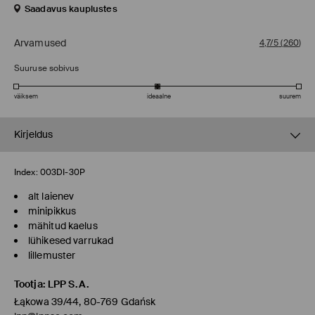
Saadavus kauplustes
Arvamused
4,7/5
(
260
)
Suuruse sobivus
väiksem
ideaalne
suurem
Kirjeldus
Index:
003DI-30P
alt laienev
minipikkus
mähitud kaelus
lühikesed varrukad
lillemuster
Tootja
:
LPP S.A.
Łąkowa 39/44, 80-769 Gdańsk