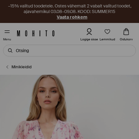
–15% valitud toodetele. Ostes vähemalt 2 vabalt valitud toodet,
ajavahemikul 03.08–09.08. KOOD: SUMMER15
Vaata rohkem
Lemmikud
Logige sisse
Ostukorv
Menu
Minikleidid