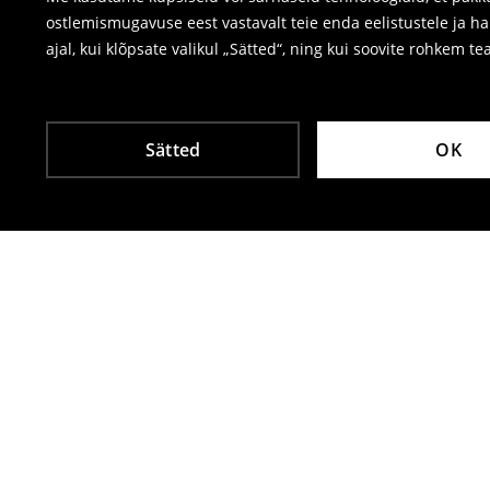
ostlemismugavuse eest vastavalt teie enda eelistustele ja h
ajal, kui klõpsate valikul „Sätted“, ning kui soovite rohkem te
Sätted
OK