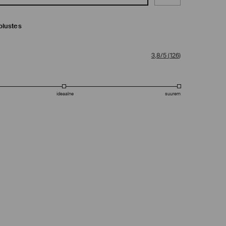
plustes
3,8/5
(
126
)
ideaalne
suurem