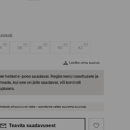
müüdud)
4
36
38
40
42
Leidke oma suurus
ole hetkel e-poes saadaval. Registreeru teavitusele ja
eada, kui see on jälle saadaval, või kontrolli
upluses.
hindasid, et suurus on väike – soovitame valida suurema suuruse.
Teavita saadavusest