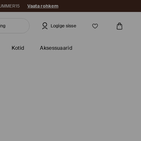
: SUMMER15
Vaata rohkem
Logige sisse
Kotid
Aksessuaarid