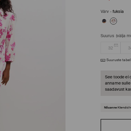
Värv
-
fuksia
Suurus
(välja 
32
3
Suuruste tabel
See toode ei 
anname sulle t
saadavust ka
Nõuanne
Kliendid 