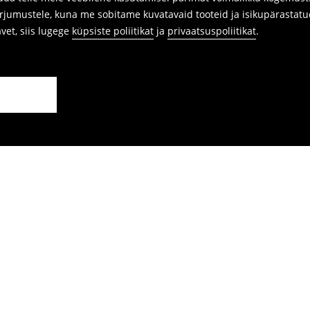
arjumustele, kuna me sobitame kuvatavaid tooteid ja isikupärastatu
avet, siis lugege
küpsiste poliitikat
ja
privaatsuspoliitikat
.