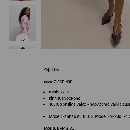
Kirjeldus
Index:
743GE-43P
minipikkus
kinnitus vöökohal
suurus on liiga väike - soovitame valida su
Modell kannab suurus S. Modelli pikkus 174
Tootja
:
LPP S.A.