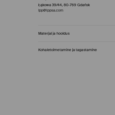
Łąkowa 39/44, 80-769 Gdańsk
lpp@lppsa.com
Materjal ja hooldus
79% POLÜESTER, 21% POLÜAMIID
Kohaletoimetamine ja tagastamine
Tarnepoliitika
Kauplusesse tellimine Mohito
(1-9 tööpäeva)
0,00 EUR /
Internetimakse, PayPal, GooglePay, 
DPD pakiautomaat
(
4-7 tööpäeva
)
3,95 EUR /
Internetimakse, PayPal, GooglePay,
Tavaline kuller DPD
(4-7 tööpäeva)
5,5 EUR /
Internetimakse, PayPal, GooglePay, T