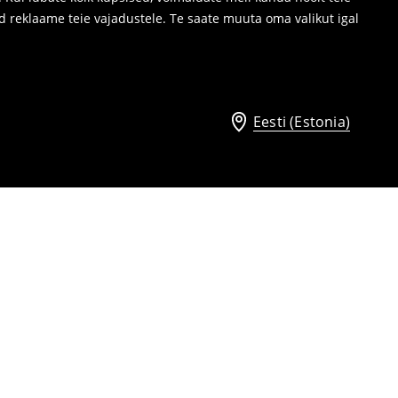
d reklaame teie vajadustele. Te saate muuta oma valikut igal
Eesti (Estonia)