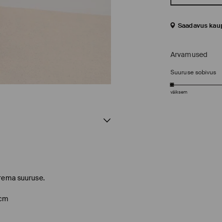
Saadavus kau
Arvamused
Suuruse sobivus
väiksem
urema suuruse.
 cm