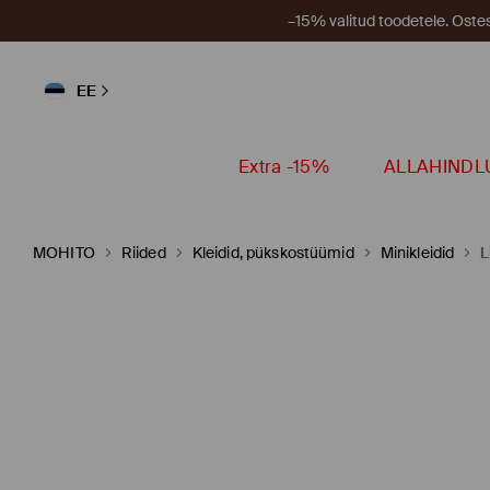
–15% valitud toodetele. Ost
EE
Extra -15%
ALLAHINDL
MOHITO
Riided
Kleidid, pükskostüümid
Minikleidid
L