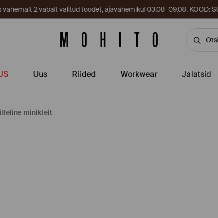
es vähemalt 2 vabalt valitud toodet, ajavahemikul 03.08–09.08. KOOD
US
Uus
Riided
Workwear
Jalatsid
illeline minikleit