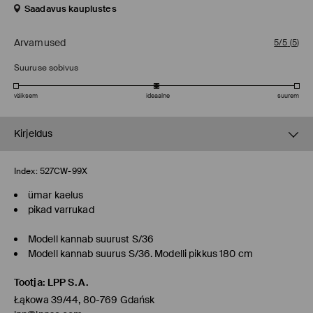
Saadavus kauplustes
Arvamused
5/5
(
5
)
Suuruse sobivus
väiksem
ideaalne
suurem
Kirjeldus
Index:
527CW-99X
ümar kaelus
pikad varrukad
Modell kannab suurust S/36
Modell kannab suurus S/36. Modelli pikkus 180 cm
Tootja
:
LPP S.A.
Łąkowa 39/44, 80-769 Gdańsk