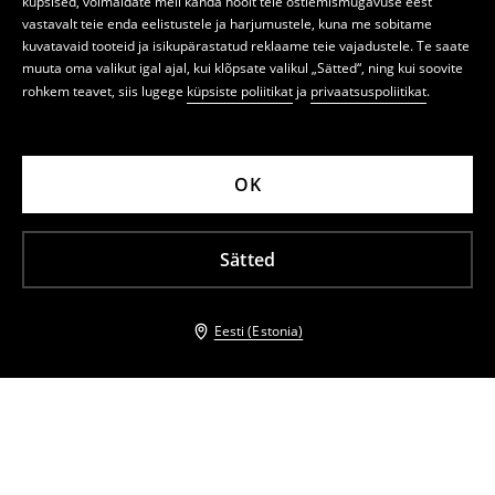
küpsised, võimaldate meil kanda hoolt teie ostlemismugavuse eest
vastavalt teie enda eelistustele ja harjumustele, kuna me sobitame
kuvatavaid tooteid ja isikupärastatud reklaame teie vajadustele. Te saate
muuta oma valikut igal ajal, kui klõpsate valikul „Sätted“, ning kui soovite
rohkem teavet, siis lugege
küpsiste poliitikat
ja
privaatsuspoliitikat
.
OK
Sätted
Eesti (Estonia)