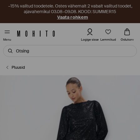
–15% valitud toodetele. Ostes vähemalt 2 vabalt valitud toodet,
ajavahemikul 03.08–09.08. KOOD: SUMMER15
Vaata rohkem
Lemmikud
Logige sisse
Ostukorv
Menu
Pluusid