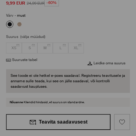
9,99
EUR
-60%
24,99
EUR
Värv
-
must
Suurus
(välja müüdud)
XS
S
M
L
XL
Suuruste tabel
Leidke oma suurus
See toode ei ole hetkel e-poes saadaval. Registreeru teavitusele ja
anname sulle teada, kui see on jälle saadaval, või kontrolli
saadavust kaupluses.
Nõuanne
Kliendid hindasid, et suurus on standardne.
Teavita saadavusest