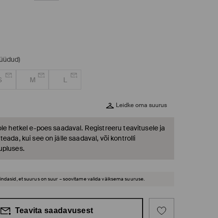
müüdud)
S
M
L
Leidke oma suurus
ole hetkel e-poes saadaval. Registreeru teavitusele ja
eada, kui see on jälle saadaval, või kontrolli
upluses.
hindasid, et suurus on suur – soovitame valida väiksema suuruse.
Teavita saadavusest