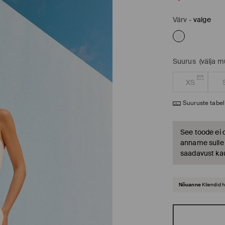
Värv
-
valge
Suurus
(välja 
XS
Suuruste tabel
See toode ei 
anname sulle t
saadavust ka
Nõuanne
Kliendid 