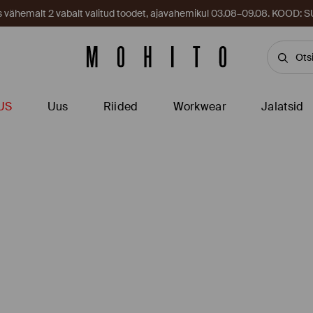
es vähemalt 2 vabalt valitud toodet, ajavahemikul 03.08–09.08. KOOD
US
Uus
Riided
Workwear
Jalatsid