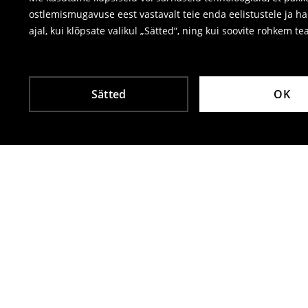
ostlemismugavuse eest vastavalt teie enda eelistustele ja h
ajal, kui klõpsate valikul „Sätted“, ning kui soovite rohkem te
Sätted
OK