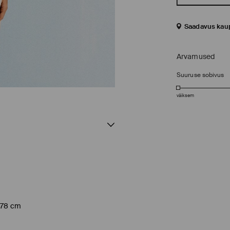
Saadavus kau
Arvamused
Suuruse sobivus
väiksem
 178 cm