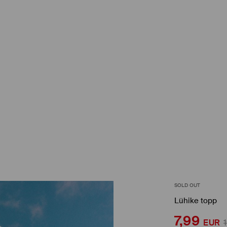
SOLD OUT
Lühike topp
7,99
EUR