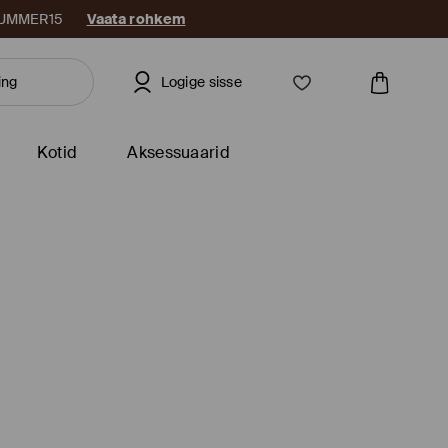
: SUMMER15
Vaata rohkem
Logige sisse
Kotid
Aksessuaarid