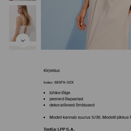
Kirjeldus
Index:
685FX-00X
lühike lõige
peened õlapaelad
dekoratiivsed õmblused
Modell kannab suurus S/36. Modelli pikkus
Tootja
:
LPP S.A.