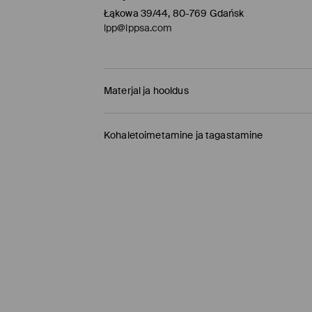
Łąkowa 39/44, 80-769 Gdańsk
lpp@lppsa.com
Materjal ja hooldus
96% POLÜAMIID, 4% ELASTAAN
Kohaletoimetamine ja tagastamine
Tarnepoliitika
Kauplusesse tellimine Mohito
(1-9 tööpäeva)
0,00 EUR /
Internetimakse, PayPal, GooglePay, 
DPD pakiautomaat
(
4-7 tööpäeva
)
3,95 EUR /
Internetimakse, PayPal, GooglePay,
Tavaline kuller DPD
(4-7 tööpäeva)
5,5 EUR /
Internetimakse, PayPal, GooglePay, T