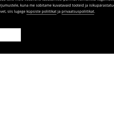
arjumustele, kuna me sobitame kuvatavaid tooteid ja isikupärastatu
avet, siis lugege
küpsiste poliitikat
ja
privaatsuspoliitikat
.