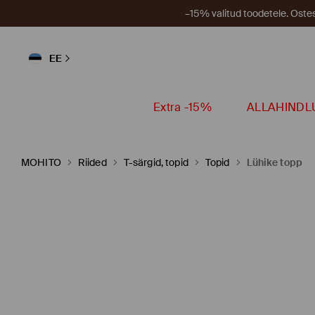
–15% valitud toodetele. Ost
EE
Extra -15%
ALLAHINDL
MOHITO
Riided
T-särgid, topid
Topid
Lühike topp