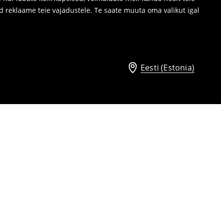
d reklaame teie vajadustele. Te saate muuta oma valikut igal
Eesti (Estonia)