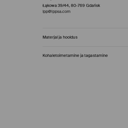
Łąkowa 39/44, 80-769 Gdańsk
lpp@lppsa.com
Materjal ja hooldus
88% POLÜESTER, 10% VISKOOS, 2% ELASTAAN
Kohaletoimetamine ja tagastamine
Tarnepoliitika
Kauplusesse tellimine Mohito
(1-9 tööpäeva)
0,00 EUR /
Internetimakse, PayPal, GooglePay, 
DPD pakiautomaat
(
4-7 tööpäeva
)
3,95 EUR /
Internetimakse, PayPal, GooglePay,
Tavaline kuller DPD
(4-7 tööpäeva)
5,5 EUR /
Internetimakse, PayPal, GooglePay, T