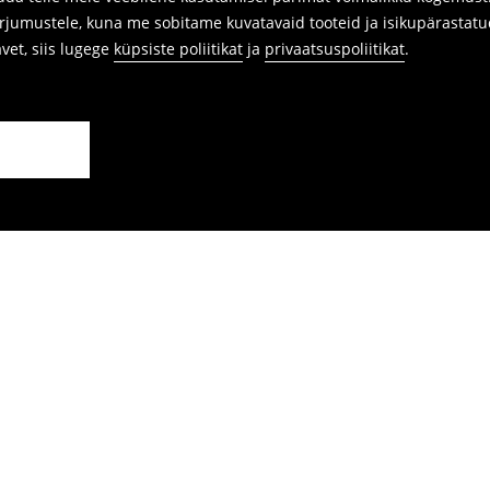
arjumustele, kuna me sobitame kuvatavaid tooteid ja isikupärastatu
avet, siis lugege
küpsiste poliitikat
ja
privaatsuspoliitikat
.