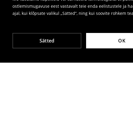
ostlemismugavuse eest vastavalt teie enda eelistustele ja h
ajal, kui klõpsate valikul „Sätted“, ning kui soovite rohkem te
Sätted
OK