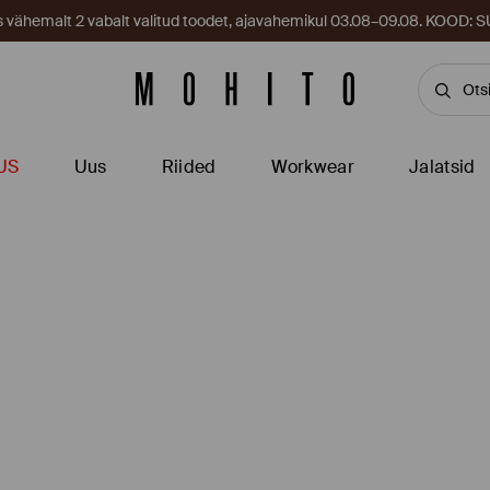
es vähemalt 2 vabalt valitud toodet, ajavahemikul 03.08–09.08. KOOD
US
Uus
Riided
Workwear
Jalatsid