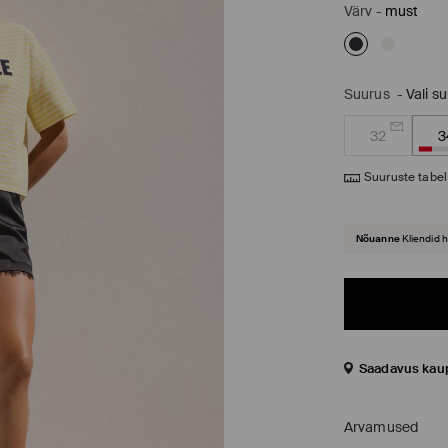
Värv
-
must
Suurus
-
Vali s
32
3
Suuruste tabel
Nõuanne
Kliendid 
Saadavus kau
Arvamused