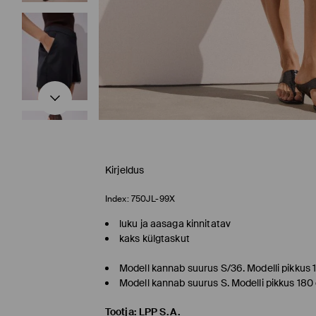
Kirjeldus
Index:
750JL-99X
luku ja aasaga kinnitatav
kaks külgtaskut
Modell kannab suurus S/36. Modelli pikkus
Modell kannab suurus S. Modelli pikkus 18
Tootja
:
LPP S.A.