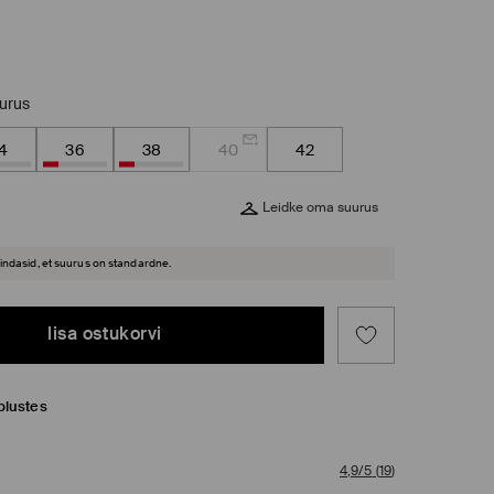
uurus
4
36
38
40
42
Leidke oma suurus
hindasid, et suurus on standardne.
lisa ostukorvi
plustes
4,9/5
(
19
)