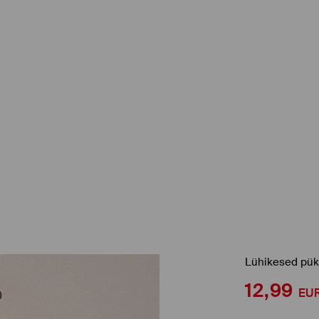
Lühikesed pük
12,99
EU