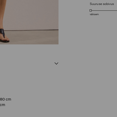
Suuruse sobivus
väiksem
 180 cm
0 cm