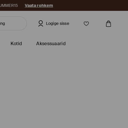
: SUMMER15
Vaata rohkem
Logige sisse
Kotid
Aksessuaarid