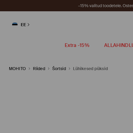
–15% valitud toodetele. Ost
EE
Extra -15%
ALLAHINDL
MOHITO
Riided
Šortsid
Lühikesed püksid