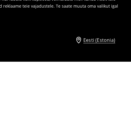
d reklaame teie vajadustele. Te saate muuta oma valikut igal
Eesti (Estonia)