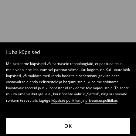
Luba küpsised
Me kasutame küpsiseid või sarnaseid tehnoloogiaid, et pakkuda teile
meie veebilehe kasutamisel parimat võimalikku kogemust. Kui lubate kõik
küpsised, võimaldate meil kanda hoolt teie ostlemismugavuse eest
vastavalt teie enda eelistustele ja harjumustele, kuna me sobitame
kuvatavaid tooteid ja isikupärastatud reklaame teie vajadustele. Te saate
muuta oma valikut igal ajal, kui klõpsate valikul „Sätted“, ning kui soovite
rohkem teavet, siis lugege
küpsiste poliitikat
ja
privaatsuspoliitikat
.
OK