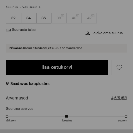
Suurus
-
Vali suurus
32
34
36
38
40
42
Suuruste tabel
Leidke oma suurus
Nõuanne
Kliendid hindasid, et suurus on standardne.
lisa ostukorvi
Saadavus kauplustes
Arvamused
4,6/5
(
52
)
Suuruse sobivus
väiksem
ideaalne
suurem