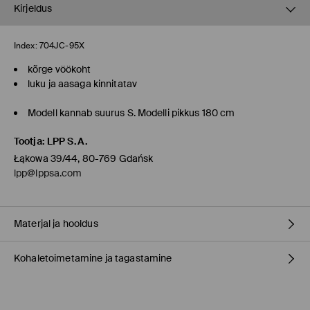
Kirjeldus
Index:
704JC-95X
kõrge vöökoht
luku ja aasaga kinnitatav
Modell kannab suurus S. Modelli pikkus 180 cm
Tootja
:
LPP S.A.
Łąkowa 39/44, 80-769 Gdańsk
lpp@lppsa.com
Materjal ja hooldus
Kohaletoimetamine ja tagastamine
98% PUUVILL, 2% ELASTAAN
Tarnepoliitika