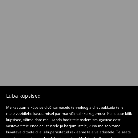
Luba küpsised
Me kasutame küpsiseid või sarnaseid tehnoloogiaid, et pakkuda teile
meie veebilehe kasutamisel parimat võimalikku kogemust. Kui lubate kõik
küpsised, võimaldate meil kanda hoolt teie ostlemismugavuse eest
vastavalt teie enda eelistustele ja harjumustele, kuna me sobitame
kuvatavaid tooteid ja isikupärastatud reklaame teie vajadustele. Te saate