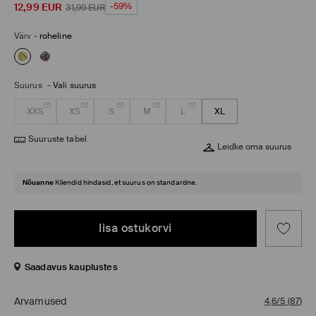
12,99
EUR
-59%
31,99
EUR
Värv
-
roheline
Suurus
-
Vali suurus
XXS
XS
S
M
L
XL
Suuruste tabel
Leidke oma suurus
Nõuanne
Kliendid hindasid, et suurus on standardne.
lisa ostukorvi
Saadavus kauplustes
Arvamused
4,6/5
(
87
)