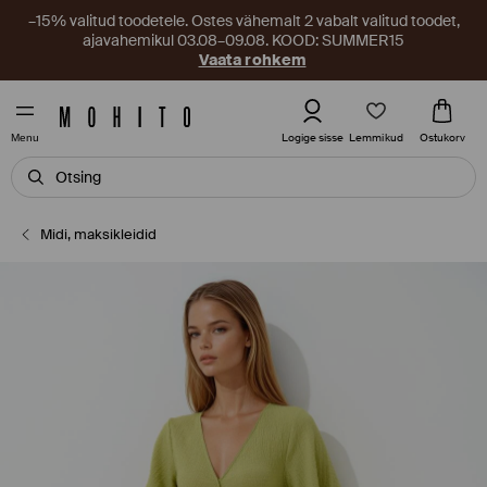
–15% valitud toodetele. Ostes vähemalt 2 vabalt valitud toodet,
ajavahemikul 03.08–09.08. KOOD: SUMMER15
Vaata rohkem
Lemmikud
Logige sisse
Ostukorv
Menu
Midi, maksikleidid