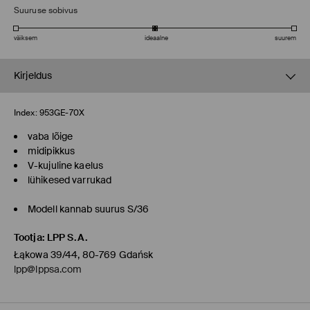
Suuruse sobivus
väiksem
ideaalne
suurem
Kirjeldus
Index:
953GE-70X
vaba lõige
midipikkus
V-kujuline kaelus
lühikesed varrukad
Modell kannab suurus S/36
Tootja
:
LPP S.A.
Łąkowa 39/44, 80-769 Gdańsk
lpp@lppsa.com