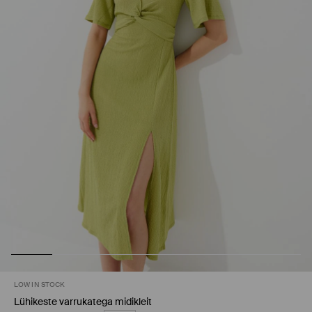
LOW IN STOCK
Lühikeste varrukatega midikleit