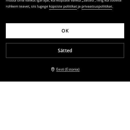
muuta oma valikut igal ajal, kui klõpsate valikul „Sätted“, ning kui soovite
rohkem teavet, siis lugege
küpsiste poliitikat
ja
privaatsuspoliitikat
.
OK
Sätted
Eesti (Estonia)