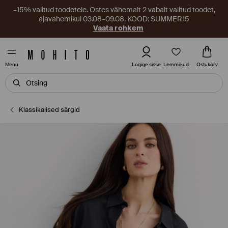
–15% valitud toodetele. Ostes vähemalt 2 vabalt valitud toodet,
ajavahemikul 03.08–09.08. KOOD: SUMMER15
Vaata rohkem
Lemmikud
Logige sisse
Ostukorv
Menu
Klassikalised särgid