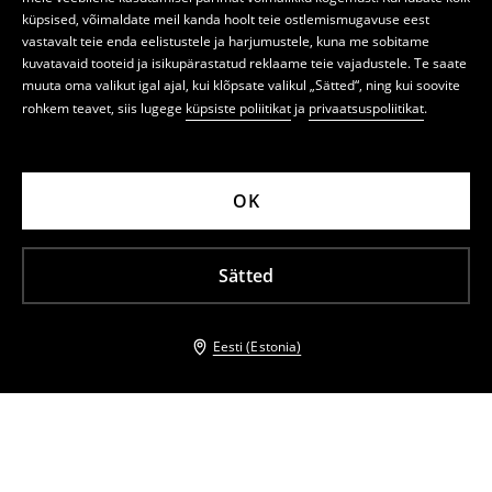
küpsised, võimaldate meil kanda hoolt teie ostlemismugavuse eest
vastavalt teie enda eelistustele ja harjumustele, kuna me sobitame
kuvatavaid tooteid ja isikupärastatud reklaame teie vajadustele. Te saate
muuta oma valikut igal ajal, kui klõpsate valikul „Sätted“, ning kui soovite
rohkem teavet, siis lugege
küpsiste poliitikat
ja
privaatsuspoliitikat
.
OK
Sätted
Eesti (Estonia)