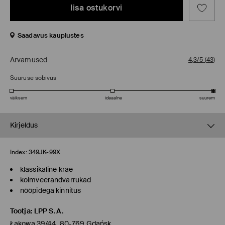
lisa ostukorvi
Saadavus kauplustes
Arvamused
4,3/5
(
43
)
Suuruse sobivus
väiksem
ideaalne
suurem
Kirjeldus
Index:
349JK-99X
klassikaline krae
kolmveerandvarrukad
nööpidega kinnitus
Tootja
:
LPP S.A.
Łąkowa 39/44, 80-769 Gdańsk