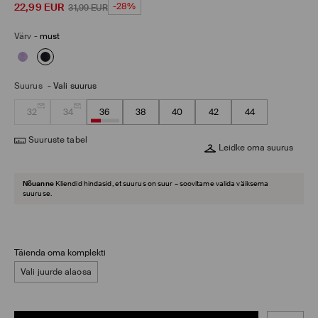
22,99
EUR
-28%
31,99
EUR
Värv
-
must
Suurus
-
Vali suurus
32
34
36
38
40
42
44
Suuruste tabel
Leidke oma suurus
Nõuanne
Kliendid hindasid, et suurus on suur – soovitame valida väiksema
suuruse.
Täienda oma komplekti
Vali juurde alaosa