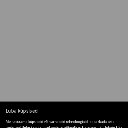
Luba küpsised
Me kasutame küpsiseid või sarnaseid tehnoloogiaid, et pakkuda teile
meie veebilehe kasutamisel parimat võimalikku kogemust. Kui lubate kõik