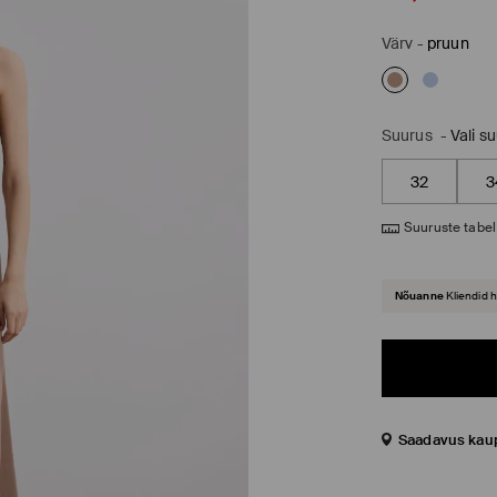
Värv
-
pruun
Suurus
-
Vali s
32
3
Suuruste tabel
Nõuanne
Kliendid 
Saadavus kau