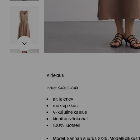
Kirjeldus
Index:
949LC-84X
alt laienev
maksipikkus
V-kujuline kaelus
kinnitus vöökohal
100% lüotsell
Modell kannab suurus S/36. Modelli pikkus