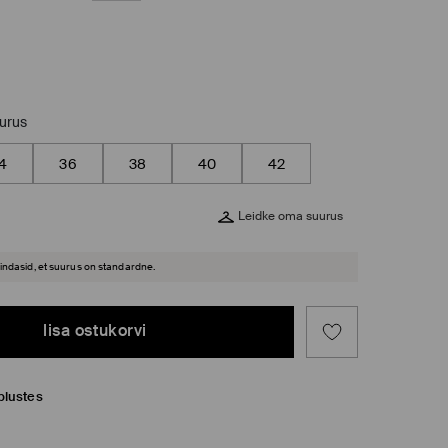
uurus
4
36
38
40
42
Leidke oma suurus
hindasid, et suurus on standardne.
lisa ostukorvi
plustes