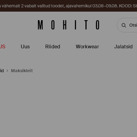
es vähemalt 2 vabalt valitud toodet, ajavahemikul 03.08–09.08. KOOD
US
Uus
Riided
Workwear
Jalatsid
id
Maksikleit