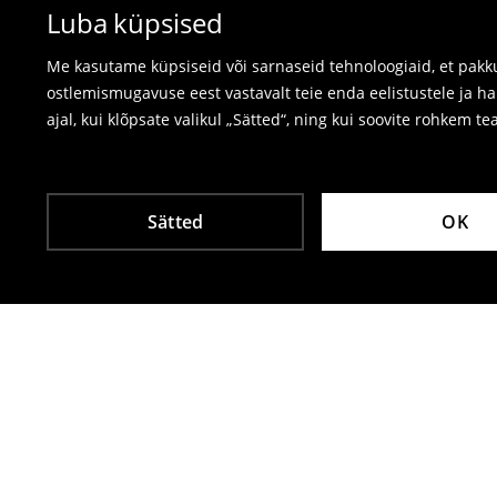
Luba küpsised
kasutage veebipõhist tagastusvormi.
⟶
Tagastamine ja vahetamine
Me kasutame küpsiseid või sarnaseid tehnoloogiaid, et pakku
ostlemismugavuse eest vastavalt teie enda eelistustele ja h
ajal, kui klõpsate valikul „Sätted“, ning kui soovite rohkem te
Sätted
OK