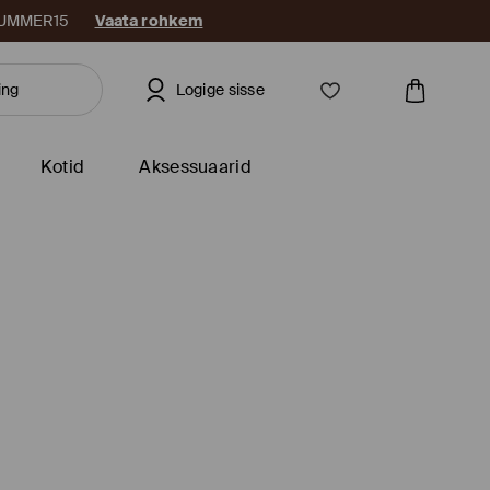
: SUMMER15
Vaata rohkem
Logige sisse
Kotid
Aksessuaarid