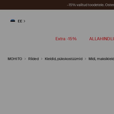
–15% valitud toodetele. Ost
EE
Extra -15%
ALLAHINDL
MOHITO
Riided
Kleidid, pükskostüümid
Midi, maksikleid