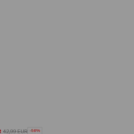
-56%
R
42,99
EUR