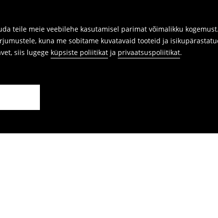
da teile meie veebilehe kasutamisel parimat võimalikku kogemust. 
arjumustele, kuna me sobitame kuvatavaid tooteid ja isikupärastatu
avet, siis lugege
küpsiste poliitikat
ja
privaatsuspoliitikat
.