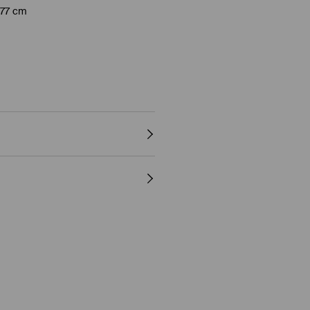
177 cm
Trustly
 Trustly