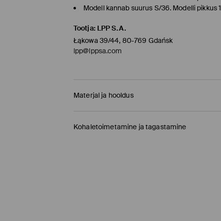
Modell kannab suurus S/36. Modelli pikkus 
Tootja
:
LPP S.A.
Łąkowa 39/44, 80-769 Gdańsk
lpp@lppsa.com
Materjal ja hooldus
100% LYOCELL
Kohaletoimetamine ja tagastamine
Tarnepoliitika
Kauplusesse tellimine Mohito
(1-9 tööpäeva)
0,00 EUR /
Internetimakse, PayPal, GooglePay, 
DPD pakiautomaat
(
4-7 tööpäeva
)
3,95 EUR /
Internetimakse, PayPal, GooglePay,