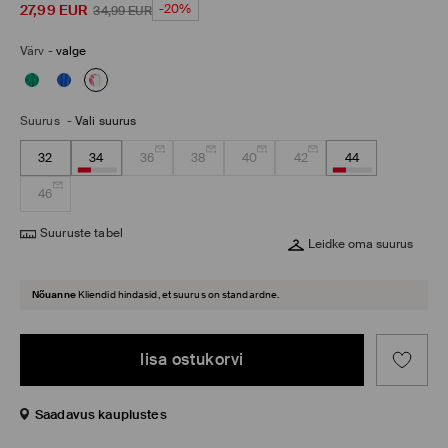
27,99
EUR
-20%
34,99
EUR
Värv
-
valge
Suurus
-
Vali suurus
32
34
36
38
40
42
44
46
Suuruste tabel
Leidke oma suurus
Nõuanne
Kliendid hindasid, et suurus on standardne.
lisa ostukorvi
Saadavus kauplustes