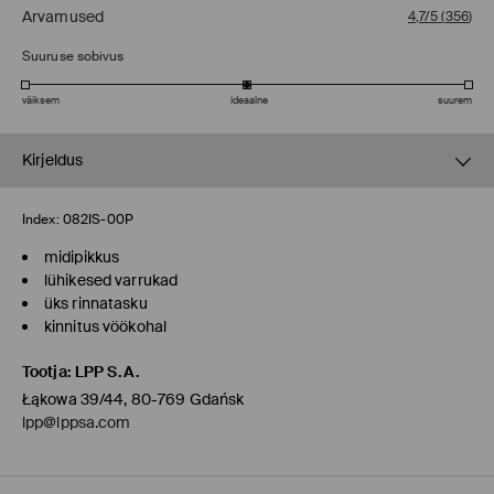
Arvamused
4,7/5
(
356
)
Suuruse sobivus
väiksem
ideaalne
suurem
Kirjeldus
Index:
082IS-00P
midipikkus
lühikesed varrukad
üks rinnatasku
kinnitus vöökohal
Tootja
:
LPP S.A.
Łąkowa 39/44, 80-769 Gdańsk
lpp@lppsa.com