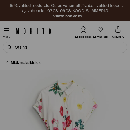
–15% valitud toodetele. Ostes vähemalt 2 vabalt valitud toodet,
ajavahemikul 03.08–09.08. KOOD: SUMMER15
Vaata rohkem
Lemmikud
Logige sisse
Ostukorv
Menu
Midi, maksikleidid