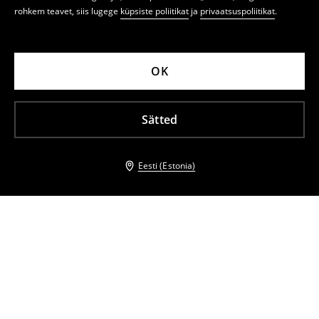
rohkem teavet, siis lugege
küpsiste poliitikat
ja
privaatsuspoliitikat
.
OK
Sätted
Eesti (Estonia)