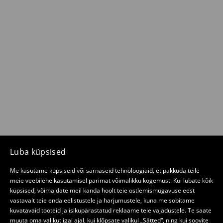
Luba küpsised
Me kasutame küpsiseid või sarnaseid tehnoloogiaid, et pakkuda teile
meie veebilehe kasutamisel parimat võimalikku kogemust. Kui lubate kõik
küpsised, võimaldate meil kanda hoolt teie ostlemismugavuse eest
vastavalt teie enda eelistustele ja harjumustele, kuna me sobitame
kuvatavaid tooteid ja isikupärastatud reklaame teie vajadustele. Te saate
muuta oma valikut igal ajal, kui klõpsate valikul „Sätted“, ning kui soovite