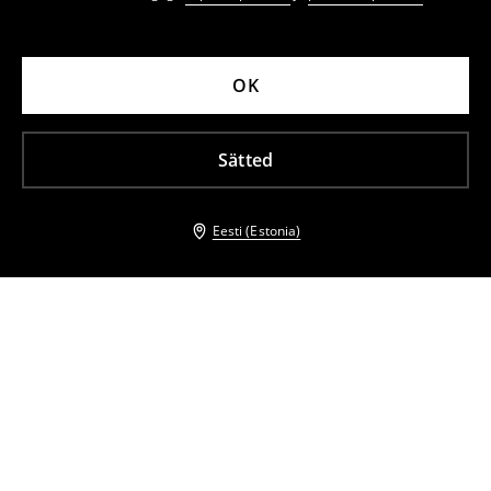
OK
Sätted
Eesti (Estonia)