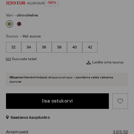
17,99
EUR
-58%
42,99
EUR
Värv
-
oliiviroheline
Suurus
-
Vali suurus
32
34
36
38
40
42
Suuruste tabel
Leidke oma suurus
Nõuanne
Kliendid hindasid, et suurus on suur – soovitame valida väiksema
suuruse.
lisa ostukorvi
Saadavus kauplustes
Arvamused
3,5/5
(
12
)