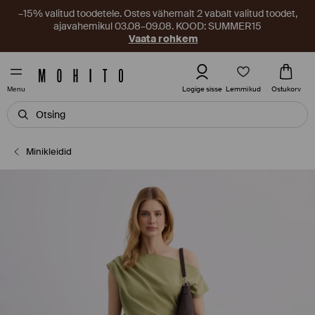
–15% valitud toodetele. Ostes vähemalt 2 vabalt valitud toodet,
ajavahemikul 03.08–09.08. KOOD: SUMMER15
Vaata rohkem
Lemmikud
Logige sisse
Ostukorv
Menu
Minikleidid