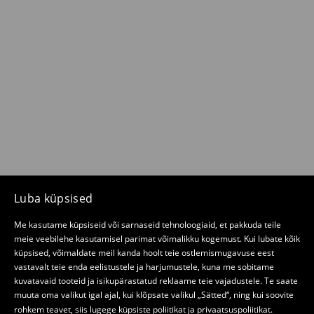
Luba küpsised
Me kasutame küpsiseid või sarnaseid tehnoloogiaid, et pakkuda teile
meie veebilehe kasutamisel parimat võimalikku kogemust. Kui lubate kõik
küpsised, võimaldate meil kanda hoolt teie ostlemismugavuse eest
vastavalt teie enda eelistustele ja harjumustele, kuna me sobitame
kuvatavaid tooteid ja isikupärastatud reklaame teie vajadustele. Te saate
muuta oma valikut igal ajal, kui klõpsate valikul „Sätted“, ning kui soovite
rohkem teavet, siis lugege
küpsiste poliitikat
ja
privaatsuspoliitikat
.