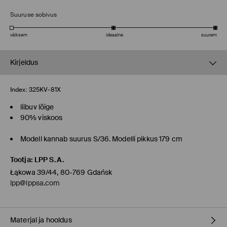
Suuruse sobivus
väiksem
ideaalne
suurem
Kirjeldus
Index:
325KV-81X
liibuv lõige
90% viskoos
Modell kannab suurus S/36. Modelli pikkus 179 cm
Tootja
:
LPP S.A.
Łąkowa 39/44, 80-769 Gdańsk
lpp@lppsa.com
Materjal ja hooldus