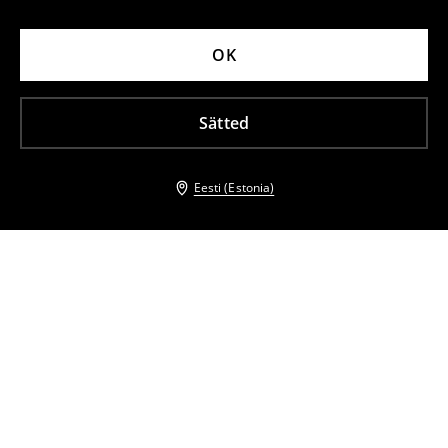
OK
Sätted
Eesti (Estonia)
Teised kliendid valisid ka