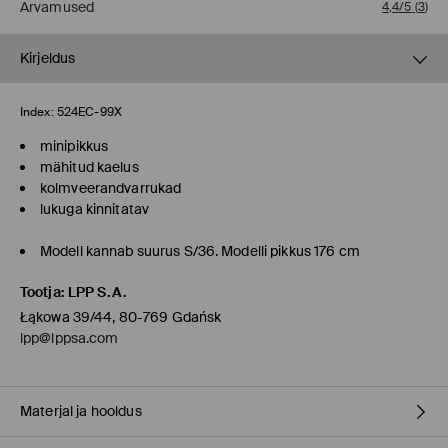
Arvamused
4,4/5
(
3
)
Kirjeldus
Index:
524EC-99X
minipikkus
mähitud kaelus
kolmveerandvarrukad
lukuga kinnitatav
Modell kannab suurus S/36. Modelli pikkus 176 cm
Tootja
:
LPP S.A.
Łąkowa 39/44, 80-769 Gdańsk
lpp@lppsa.com
Materjal ja hooldus