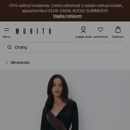
–15% valitud toodetele. Ostes vähemalt 2 vabalt valitud toodet,
ajavahemikul 03.08–09.08. KOOD: SUMMER15
Vaata rohkem
Lemmikud
Logige sisse
Ostukorv
Menu
Minikleidid