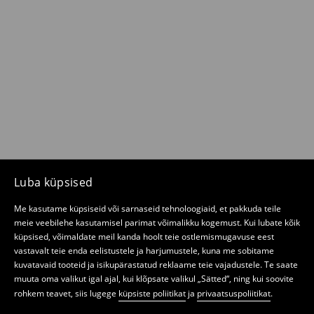
Luba küpsised
Me kasutame küpsiseid või sarnaseid tehnoloogiaid, et pakkuda teile
meie veebilehe kasutamisel parimat võimalikku kogemust. Kui lubate kõik
küpsised, võimaldate meil kanda hoolt teie ostlemismugavuse eest
vastavalt teie enda eelistustele ja harjumustele, kuna me sobitame
kuvatavaid tooteid ja isikupärastatud reklaame teie vajadustele. Te saate
muuta oma valikut igal ajal, kui klõpsate valikul „Sätted“, ning kui soovite
rohkem teavet, siis lugege
küpsiste poliitikat
ja
privaatsuspoliitikat
.