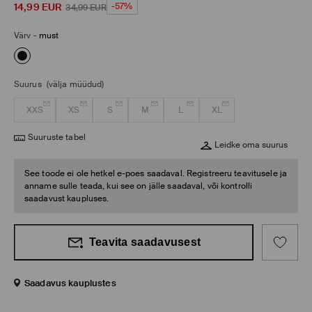
14,99
EUR
-57%
34,99
EUR
Värv
-
must
Suurus
(välja müüdud)
XXS
XS
S
M
L
XL
Suuruste tabel
Leidke oma suurus
See toode ei ole hetkel e-poes saadaval. Registreeru teavitusele ja
anname sulle teada, kui see on jälle saadaval, või kontrolli
saadavust kaupluses.
Teavita saadavusest
Saadavus kauplustes