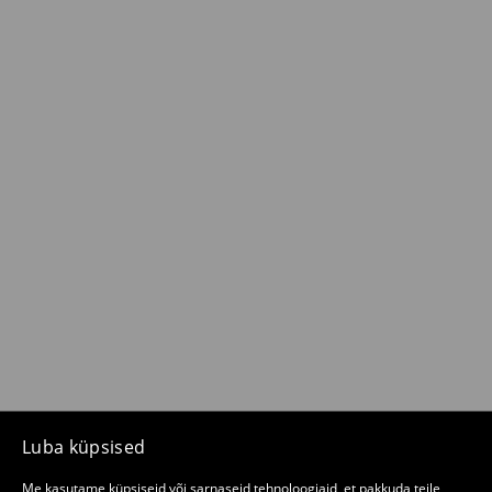
Luba küpsised
Me kasutame küpsiseid või sarnaseid tehnoloogiaid, et pakkuda teile