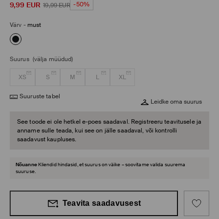
9,99
EUR
-50%
19,99
EUR
Värv
-
must
Suurus
(välja müüdud)
XS
S
M
L
XL
Suuruste tabel
Leidke oma suurus
See toode ei ole hetkel e-poes saadaval. Registreeru teavitusele ja
anname sulle teada, kui see on jälle saadaval, või kontrolli
saadavust kaupluses.
Nõuanne
Kliendid hindasid, et suurus on väike – soovitame valida suurema
suuruse.
Teavita saadavusest