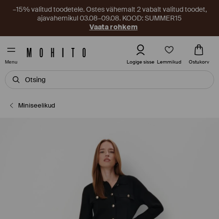
–15% valitud toodetele. Ostes vähemalt 2 vabalt valitud toodet,
ajavahemikul 03.08–09.08. KOOD: SUMMER15
Vaata rohkem
Lemmikud
Logige sisse
Ostukorv
Menu
Miniseelikud