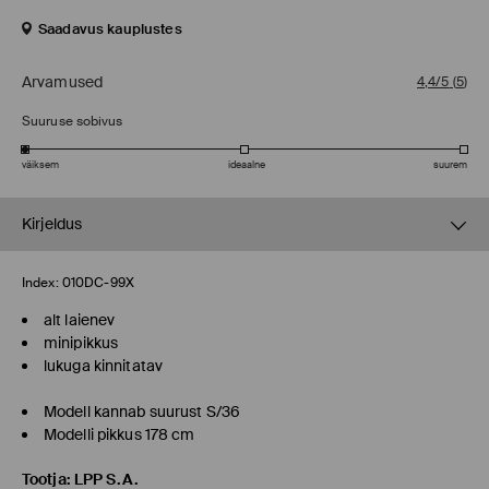
Saadavus kauplustes
Arvamused
4,4/5
(
5
)
Suuruse sobivus
väiksem
ideaalne
suurem
Kirjeldus
Index:
010DC-99X
alt laienev
minipikkus
lukuga kinnitatav
Modell kannab suurust S/36
Modelli pikkus 178 cm
Tootja
:
LPP S.A.