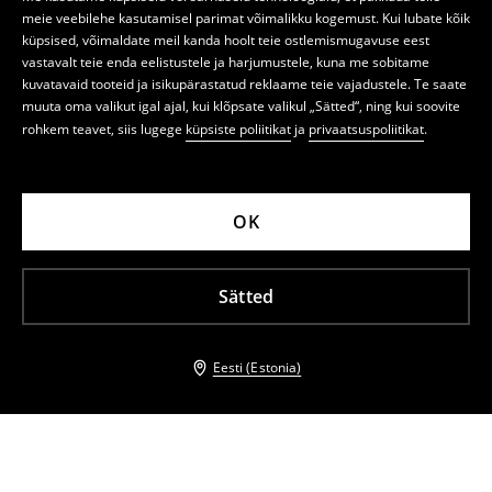
meie veebilehe kasutamisel parimat võimalikku kogemust. Kui lubate kõik
küpsised, võimaldate meil kanda hoolt teie ostlemismugavuse eest
vastavalt teie enda eelistustele ja harjumustele, kuna me sobitame
kuvatavaid tooteid ja isikupärastatud reklaame teie vajadustele. Te saate
muuta oma valikut igal ajal, kui klõpsate valikul „Sätted“, ning kui soovite
rohkem teavet, siis lugege
küpsiste poliitikat
ja
privaatsuspoliitikat
.
OK
Sätted
Eesti (Estonia)