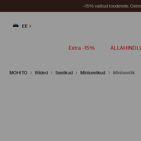
–15% valitud toodetele. Ost
EE
Extra -15%
ALLAHINDL
MOHITO
Riided
Seelikud
Miniseelikud
Miniseelik