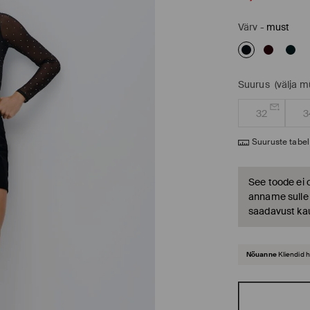
Värv
-
must
Suurus
(välja 
32
3
Suuruste tabel
See toode ei 
anname sulle t
saadavust ka
Nõuanne
Kliendid 