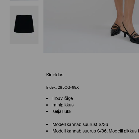
Kirjeldus
Index:
285CG-99X
liibuv lõige
minipikkus
seljal lukk
Modell kannab suurust S/36
Modell kannab suurus S/36. Modelli pikkus