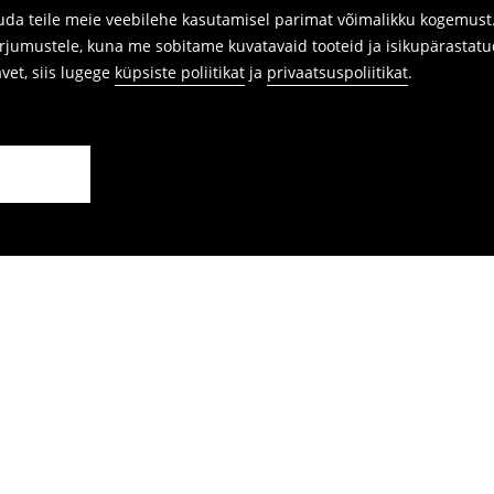
da teile meie veebilehe kasutamisel parimat võimalikku kogemust. 
arjumustele, kuna me sobitame kuvatavaid tooteid ja isikupärastatu
avet, siis lugege
küpsiste poliitikat
ja
privaatsuspoliitikat
.