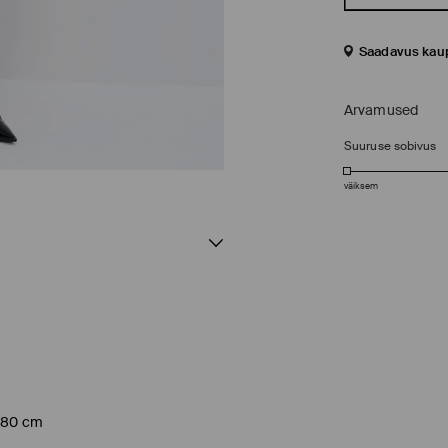
Saadavus kau
Arvamused
Suuruse sobivus
väiksem
 180 cm