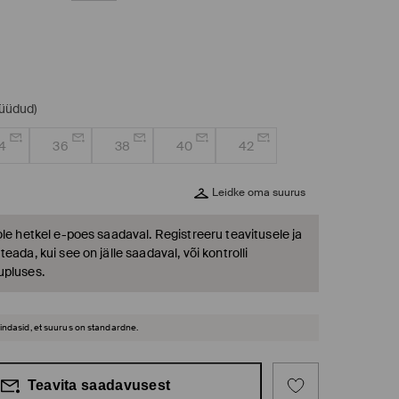
müüdud)
4
36
38
40
42
Leidke oma suurus
ole hetkel e-poes saadaval. Registreeru teavitusele ja
eada, kui see on jälle saadaval, või kontrolli
upluses.
hindasid, et suurus on standardne.
Teavita saadavusest