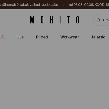
es vähemalt 2 vabalt valitud toodet, ajavahemikul 03.08–09.08. KOOD
US
Uus
Riided
Workwear
Jalatsid