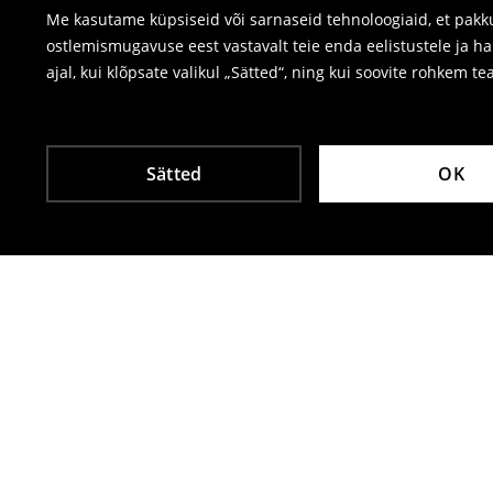
Me kasutame küpsiseid või sarnaseid tehnoloogiaid, et pakku
ostlemismugavuse eest vastavalt teie enda eelistustele ja h
ajal, kui klõpsate valikul „Sätted“, ning kui soovite rohkem te
Sätted
OK