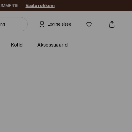
: SUMMER15
Vaata rohkem
Logige sisse
Kotid
Aksessuaarid