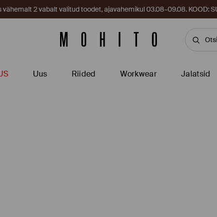
es vähemalt 2 vabalt valitud toodet, ajavahemikul 03.08–09.08. KOOD
US
Uus
Riided
Workwear
Jalatsid