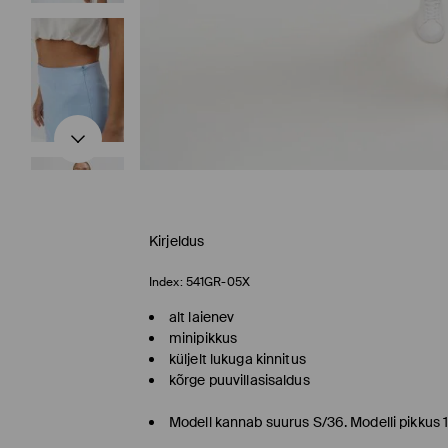
Kirjeldus
Index:
541GR-05X
alt laienev
minipikkus
küljelt lukuga kinnitus
kõrge puuvillasisaldus
Modell kannab suurus S/36. Modelli pikkus