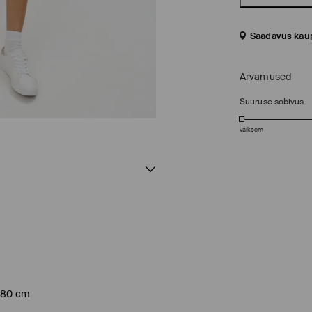
Saadavus kau
Arvamused
Suuruse sobivus
väiksem
 180 cm