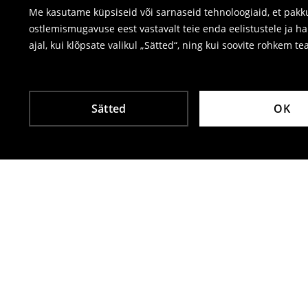
Me kasutame küpsiseid või sarnaseid tehnoloogiaid, et pakku
ostlemismugavuse eest vastavalt teie enda eelistustele ja h
ajal, kui klõpsate valikul „Sätted“, ning kui soovite rohkem te
Sätted
OK