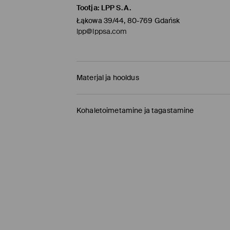
Tootja
:
LPP S.A.
Łąkowa 39/44, 80-769 Gdańsk
lpp@lppsa.com
Materjal ja hooldus
59% PUUVILL, 38% POLÜESTER, 3% ELASTAAN
Kohaletoimetamine ja tagastamine
Tarnepoliitika
Kauplusesse tellimine Mohito
(1-9 tööpäeva)
0,00 EUR /
Internetimakse, PayPal, GooglePay, 
DPD pakiautomaat
(
4-7 tööpäeva
)
3,95 EUR /
Internetimakse, PayPal, GooglePay,
Tavaline kuller DPD
(4-7 tööpäeva)