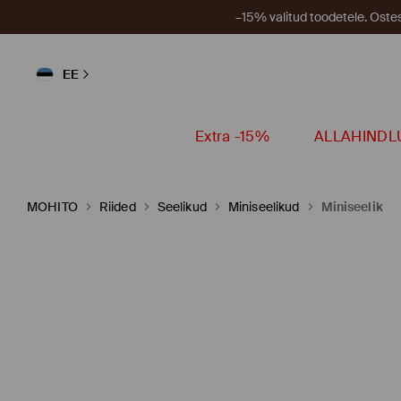
–15% valitud toodetele. Ost
EE
Extra -15%
ALLAHINDL
MOHITO
Riided
Seelikud
Miniseelikud
Miniseelik