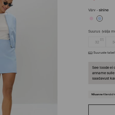
Värv
-
sinine
Suurus
(välja 
32
3
Suuruste tabel
See toode ei 
anname sulle t
saadavust ka
Nõuanne
Kliendid 