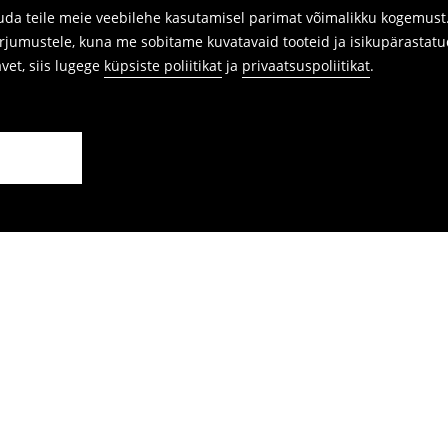
da teile meie veebilehe kasutamisel parimat võimalikku kogemust. 
arjumustele, kuna me sobitame kuvatavaid tooteid ja isikupärastatu
avet, siis lugege
küpsiste poliitikat
ja
privaatsuspoliitikat
.