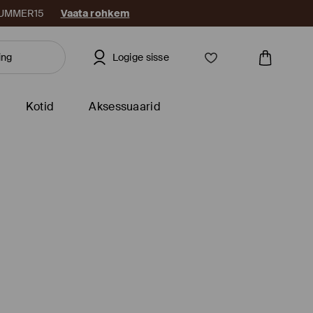
: SUMMER15
Vaata rohkem
Logige sisse
Kotid
Aksessuaarid