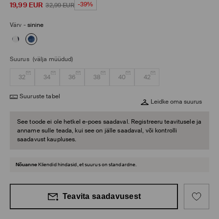
19,99
EUR
-39%
32,99
EUR
Värv
-
sinine
Suurus
(välja müüdud)
32
34
36
38
40
42
Suuruste tabel
Leidke oma suurus
See toode ei ole hetkel e-poes saadaval. Registreeru teavitusele ja
anname sulle teada, kui see on jälle saadaval, või kontrolli
saadavust kaupluses.
Nõuanne
Kliendid hindasid, et suurus on standardne.
Teavita saadavusest