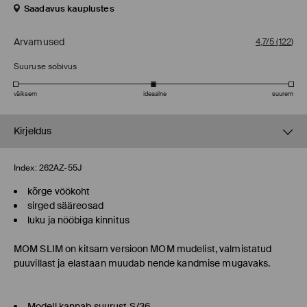
Saadavus kauplustes
Arvamused
4,7/5
(
122
)
Suuruse sobivus
väiksem
ideaalne
suurem
Kirjeldus
Index:
262AZ-55J
kõrge vöökoht
sirged sääreosad
luku ja nööbiga kinnitus
MOM SLIM
on kitsam versioon MOM mudelist, valmistatud
puuvillast ja elastaan muudab nende kandmise mugavaks.
Modell kannab suurust S/36