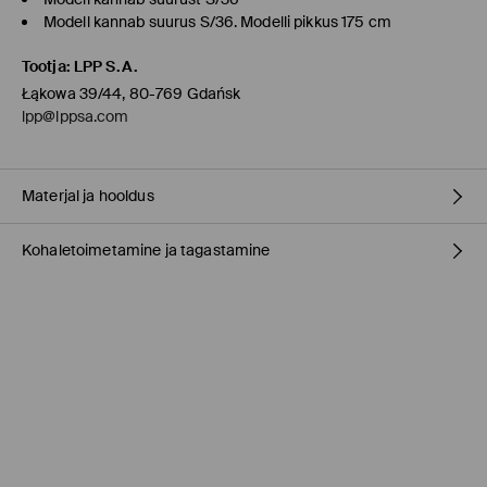
Modell kannab suurus S/36. Modelli pikkus 175 cm
Tootja
:
LPP S.A.
Łąkowa 39/44, 80-769 Gdańsk
lpp@lppsa.com
Materjal ja hooldus
Kohaletoimetamine ja tagastamine
99% PUUVILL, 1% ELASTAAN
Tarnepoliitika
Kauplusesse tellimine Mohito
(1-9 tööpäeva)
0,00 EUR /
Internetimakse, PayPal, GooglePay, Trustly
DPD pakiautomaat
(
4-7 tööpäeva
)
3,95 EUR /
Internetimakse, PayPal, GooglePay, Trustly