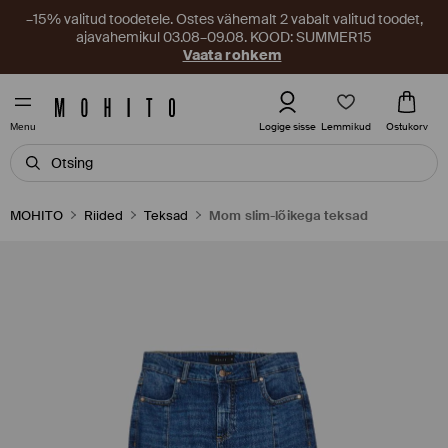
–15% valitud toodetele. Ostes vähemalt 2 vabalt valitud toodet,
ajavahemikul 03.08–09.08. KOOD: SUMMER15
Vaata rohkem
Lemmikud
Logige sisse
Ostukorv
Menu
MOHITO
Riided
Teksad
Mom slim-lõikega teksad