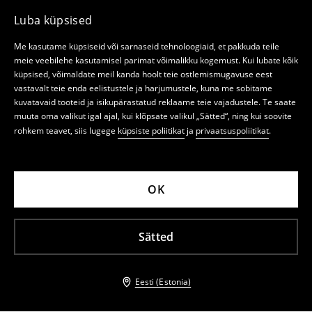
Luba küpsised
Me kasutame küpsiseid või sarnaseid tehnoloogiaid, et pakkuda teile
meie veebilehe kasutamisel parimat võimalikku kogemust. Kui lubate kõik
küpsised, võimaldate meil kanda hoolt teie ostlemismugavuse eest
vastavalt teie enda eelistustele ja harjumustele, kuna me sobitame
kuvatavaid tooteid ja isikupärastatud reklaame teie vajadustele. Te saate
muuta oma valikut igal ajal, kui klõpsate valikul „Sätted“, ning kui soovite
rohkem teavet, siis lugege
küpsiste poliitikat
ja
privaatsuspoliitikat
.
OK
Sätted
Eesti (Estonia)