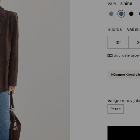
Värv
-
sinine
Suurus
-
Vali s
32
3
Suuruste tabel
Nõuanne
Kliendid 
Valige erinev jal
Petite