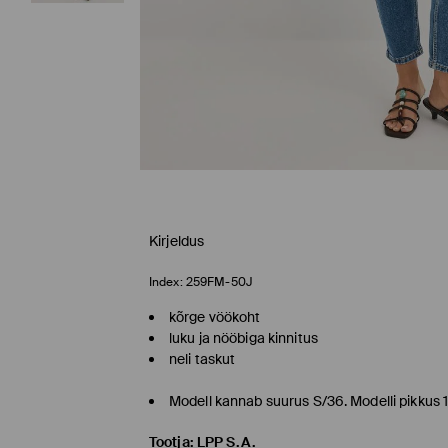
Kirjeldus
Index:
259FM-50J
kõrge vöökoht
luku ja nööbiga kinnitus
neli taskut
Modell kannab suurus S/36. Modelli pikkus 
Tootja
:
LPP S.A.