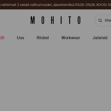
es vähemalt 2 vabalt valitud toodet, ajavahemikul 03.08–09.08. KOOD
US
Uus
Riided
Workwear
Jalatsid