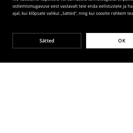
ostlemismugavuse eest vastavalt teie enda eelistustele ja h
ajal, kui klõpsate valikul „Sätted“, ning kui soovite rohkem te
Sätted
OK