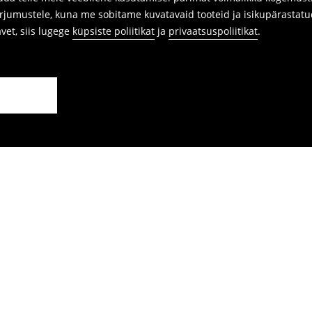
arjumustele, kuna me sobitame kuvatavaid tooteid ja isikupärastatu
avet, siis lugege
küpsiste poliitikat
ja
privaatsuspoliitikat
.