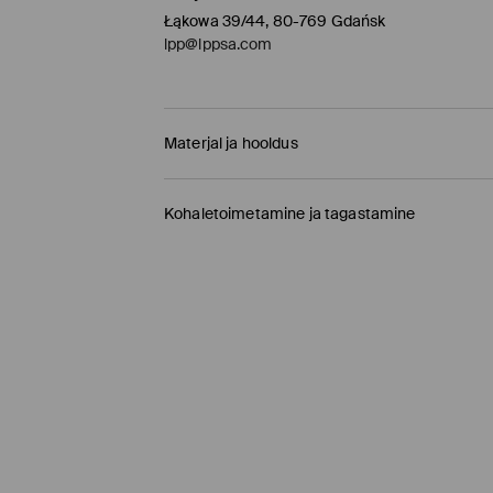
Łąkowa 39/44, 80-769 Gdańsk
lpp@lppsa.com
Materjal ja hooldus
65% PUUVILL, 29% POLÜESTER, 4% VISKOOS, 2%
Kohaletoimetamine ja tagastamine
Tarnepoliitika
Kauplusesse tellimine Mohito
(1-9 tööpäeva)
0,00 EUR /
Internetimakse, PayPal, GooglePay, 
DPD pakiautomaat
(
4-7 tööpäeva
)
3,95 EUR /
Internetimakse, PayPal, GooglePay,
Tavaline kuller DPD
(4-7 tööpäeva)
5,5 EUR /
Internetimakse, PayPal, GooglePay, T