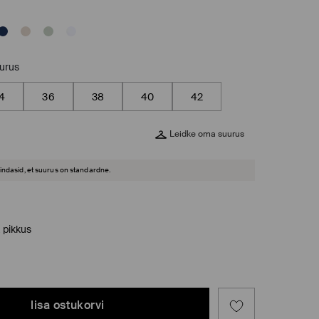
uurus
4
36
38
40
42
Leidke oma suurus
hindasid, et suurus on standardne.
a pikkus
lisa ostukorvi