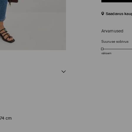
Saadavus kau
Arvamused
Suuruse sobivus
väiksem
174 cm