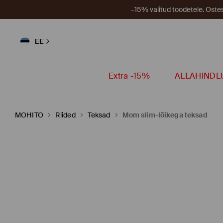
–15% valitud toodetele. Ost
EE
Extra -15%
ALLAHINDL
MOHITO
Riided
Teksad
Mom slim-lõikega teksad