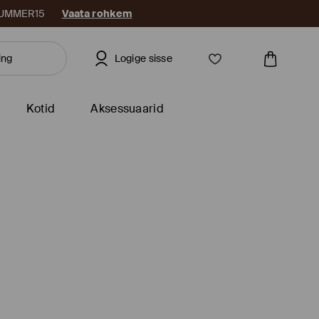
: SUMMER15
Vaata rohkem
Logige sisse
Kotid
Aksessuaarid