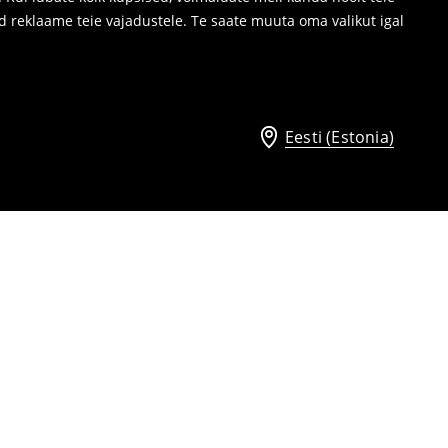
d reklaame teie vajadustele. Te saate muuta oma valikut igal
Eesti (Estonia)