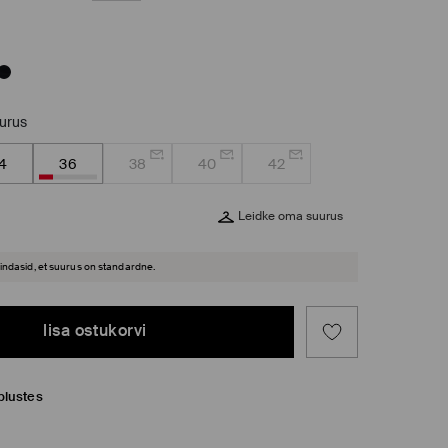
uurus
4
36
38
40
42
Leidke oma suurus
hindasid, et suurus on standardne.
lisa ostukorvi
plustes