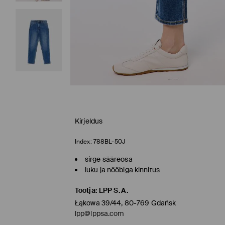
Kirjeldus
Index:
788BL-50J
sirge sääreosa
luku ja nööbiga kinnitus
Tootja
:
LPP S.A.
Łąkowa 39/44, 80-769 Gdańsk
lpp@lppsa.com