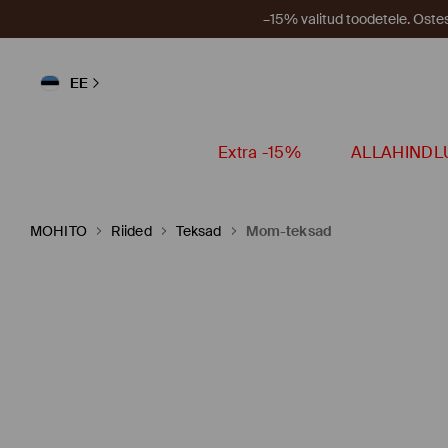
–15% valitud toodetele. Ost
EE
Extra -15%
ALLAHINDL
MOHITO
Riided
Teksad
Mom-teksad