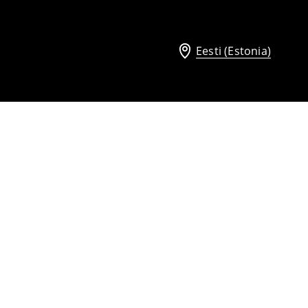
Eesti (Estonia)
Mom slim-lõikega teksad