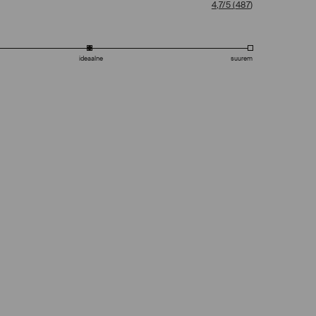
4,7/5
(
487
)
ideaalne
suurem