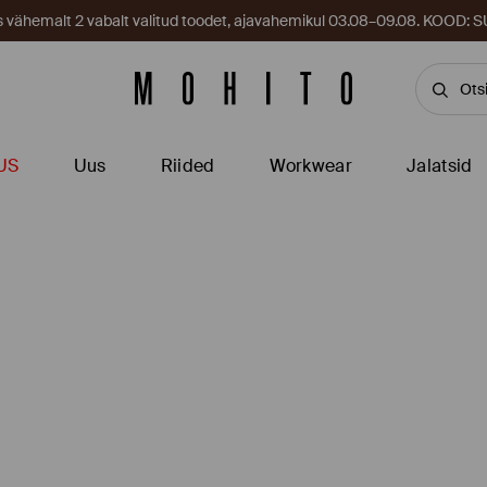
es vähemalt 2 vabalt valitud toodet, ajavahemikul 03.08–09.08. KOOD
US
Uus
Riided
Workwear
Jalatsid