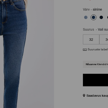
Värv
-
sinine
Suurus
-
Vali s
32
3
Suuruste tabel
Nõuanne
Kliendid 
Saadavus kau