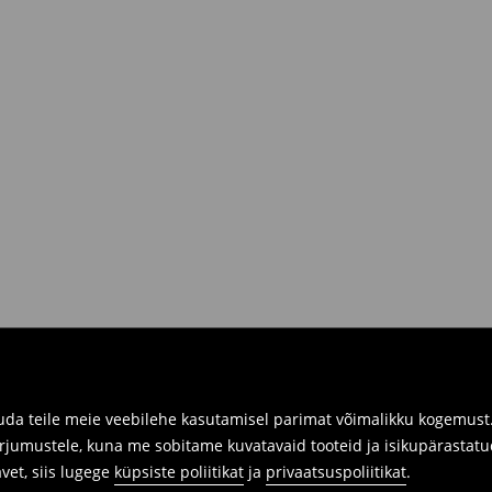
R.
siis sul on võimalik need tagastada
 kaasa tagastatavad tooted ning
umber.
imuste ajaloos tagastusvorm, meie
 pakile järele.
a füüsilistes kauplustes. Palun
da teile meie veebilehe kasutamisel parimat võimalikku kogemust. 
arjumustele, kuna me sobitame kuvatavaid tooteid ja isikupärastatu
avet, siis lugege
küpsiste poliitikat
ja
privaatsuspoliitikat
.