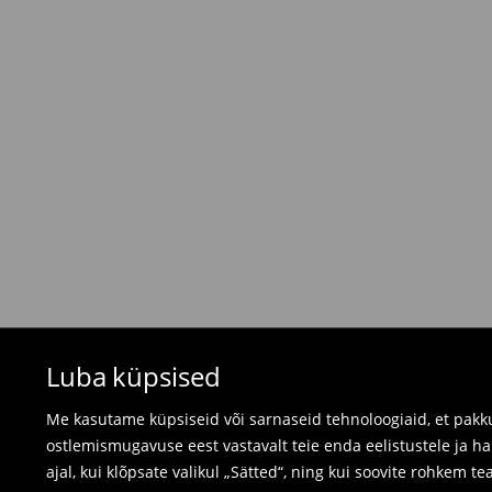
Tasuta saatmine tellimustele, milles
üle 45 EU
⟶
Tarne maksumus ja tarneaeg
Tagastamispoliitika
Kui tellitud tooted ei vastanud sinu ootustele, 
valides ühe järgnevast tagastusviisist:
- Tagastamine Mohito Eesti kauplusesse: võta
arve, tellimuse kinnitus või lihtsalt tellimuse n
- Tagastamine kulleriga: täida oma konto tell
tellime tagastusele märgitud kuupäevaks kulleri
Ujumisriideid ja pidžaamasid ei saa tagastad
Luba küpsised
kasutage veebipõhist tagastusvormi.
⟶
Tagastamine ja vahetamine
Me kasutame küpsiseid või sarnaseid tehnoloogiaid, et pakku
ostlemismugavuse eest vastavalt teie enda eelistustele ja h
ajal, kui klõpsate valikul „Sätted“, ning kui soovite rohkem te