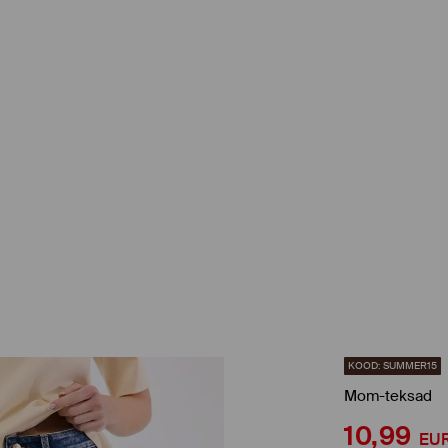
KOOD: SUMMER15
Mom-teksad
10,99
EU