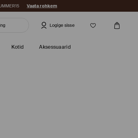
: SUMMER15
Vaata rohkem
Logige sisse
Kotid
Aksessuaarid