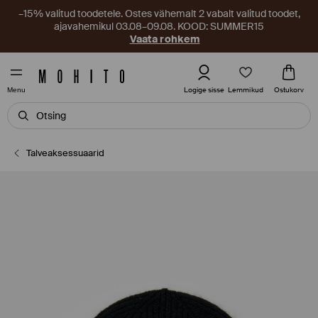
–15% valitud toodetele. Ostes vähemalt 2 vabalt valitud toodet,
ajavahemikul 03.08–09.08. KOOD: SUMMER15
Vaata rohkem
Lemmikud
Logige sisse
Ostukorv
Menu
Talveaksessuaarid