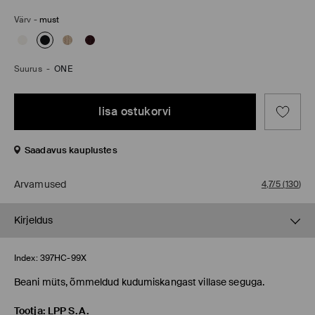
Värv
-
must
Suurus
-
ONE
lisa ostukorvi
Saadavus kauplustes
Arvamused
4,7/5
(
130
)
Kirjeldus
Index:
397HC-99X
Beani müts, õmmeldud kudumiskangast villase seguga.
Tootja
:
LPP S.A.