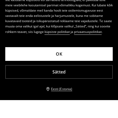
meie veebilehe kasutamisel parimat võimalikku kogemust. Kui lubate kõik
küpsised, võimaldate meil kanda hoolt teie ostlemismugavuse eest
vastavalt teie enda eelistustele ja harjumustele, kuna me sobitame
kuvatavaid tooteid ja isikupärastatud reklaame teie vajadustele. Te saate
muuta oma valikut igal ajal, kui klõpsate valikul „Sätted“, ning kui soovite
rohkem teavet, siis lugege
küpsiste poliitikat
ja
privaatsuspoliitikat
.
OK
Sätted
Eesti (Estonia)