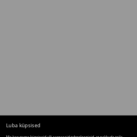
Luba küpsised
Me kasutame küpsiseid või sarnaseid tehnoloogiaid, et pakkuda teile