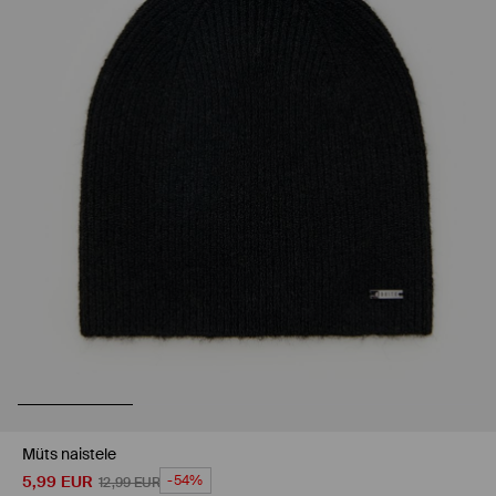
Müts naistele
5,99
EUR
-54%
12,99
EUR