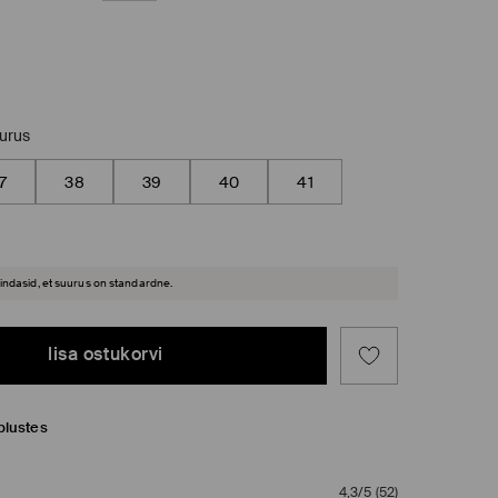
uurus
7
38
39
40
41
hindasid, et suurus on standardne.
lisa ostukorvi
plustes
4,3/5
(
52
)