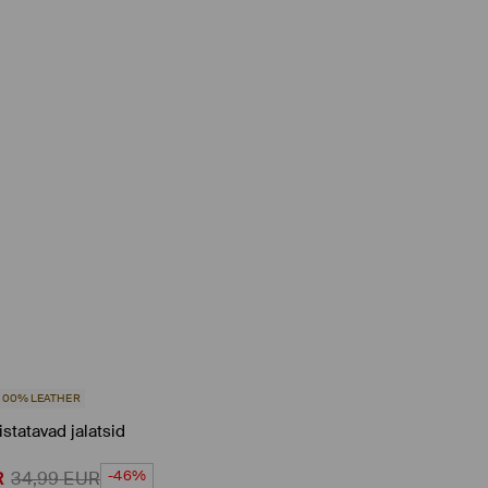
100% LEATHER
istatavad jalatsid
-46%
R
34,99
EUR