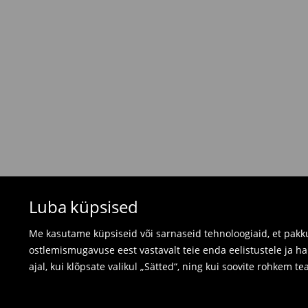
⟶
Tarne maksumus ja tarneaeg
Tagastamispoliitika
Kui tellitud tooted ei vastanud sinu ootustele, 
valides ühe järgnevast tagastusviisist:
- Tagastamine Mohito Eesti kauplusesse: võta
arve, tellimuse kinnitus või lihtsalt tellimuse n
- Tagastamine kulleriga: täida oma konto tell
tellime tagastusele märgitud kuupäevaks kulleri
Ujumisriideid ja pidžaamasid ei saa tagastad
Luba küpsised
kasutage veebipõhist tagastusvormi.
⟶
Tagastamine ja vahetamine
Me kasutame küpsiseid või sarnaseid tehnoloogiaid, et pakku
ostlemismugavuse eest vastavalt teie enda eelistustele ja h
ajal, kui klõpsate valikul „Sätted“, ning kui soovite rohkem te