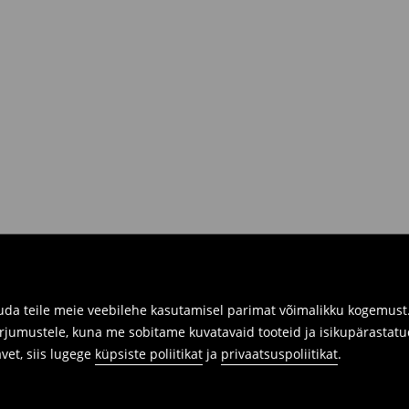
siis sul on võimalik need tagastada
 kaasa tagastatavad tooted ning
umber.
imuste ajaloos tagastusvorm, meie
 pakile järele.
a füüsilistes kauplustes. Palun
da teile meie veebilehe kasutamisel parimat võimalikku kogemust. 
arjumustele, kuna me sobitame kuvatavaid tooteid ja isikupärastatu
avet, siis lugege
küpsiste poliitikat
ja
privaatsuspoliitikat
.