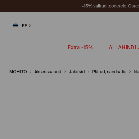
–15% valitud toodetele. Ost
EE
Extra -15%
ALLAHINDL
MOHITO
Aksessuaarid
Jalatsid
Plätud, sandaalid
Na