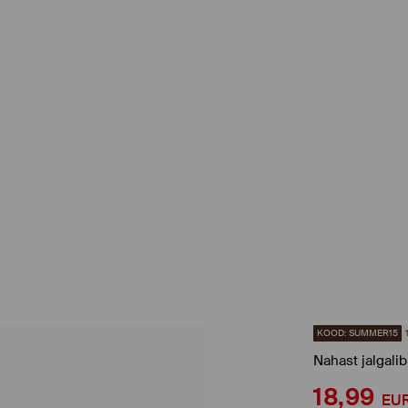
KOOD: SUMMER15
Nahast jalgalib
18,99
EU