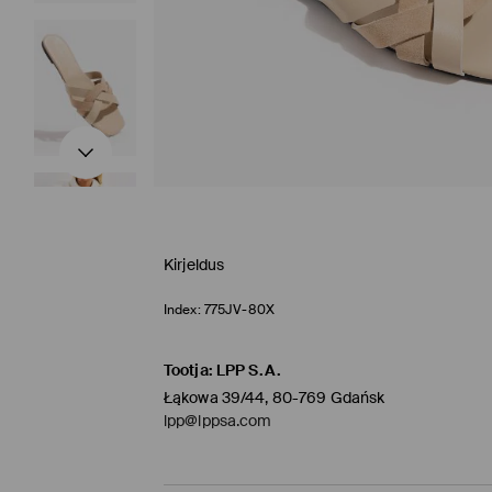
Kirjeldus
Index:
775JV-80X
Tootja
:
LPP S.A.
Łąkowa 39/44, 80-769 Gdańsk
lpp@lppsa.com