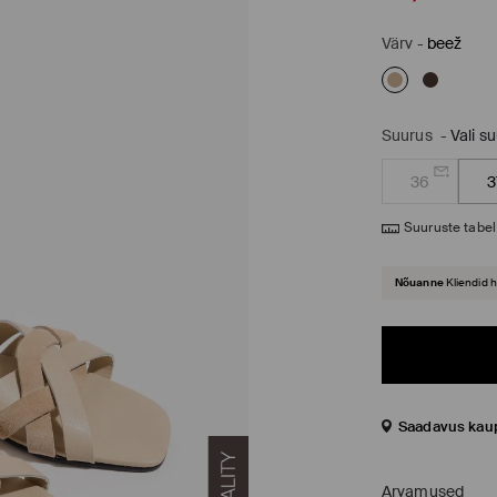
Värv
-
beež
Suurus
-
Vali s
36
3
Suuruste tabel
Nõuanne
Kliendid 
Saadavus kau
Arvamused