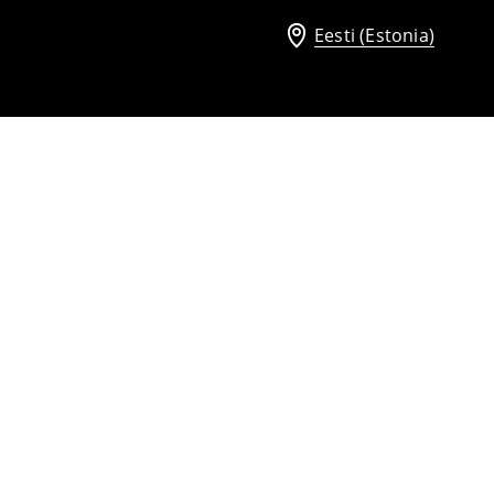
Eesti (Estonia)
Nahast sandaalid
17
,
99
EUR
42,99
EUR