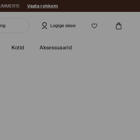
: SUMMER15
Vaata rohkem
Logige sisse
Kotid
Aksessuaarid