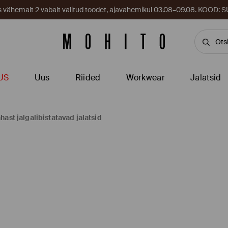
es vähemalt 2 vabalt valitud toodet, ajavahemikul 03.08–09.08. KOOD
US
Uus
Riided
Workwear
Jalatsid
hast jalgalibistatavad jalatsid