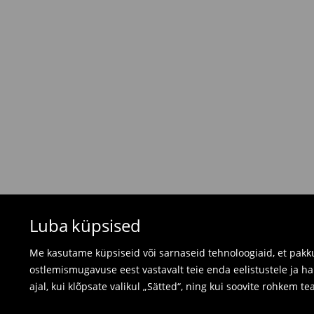
Tasuta saatmine tellimustele, milles
üle 45 EU
⟶
Tarne maksumus ja tarneaeg
Tagastamispoliitika
Kui tellitud tooted ei vastanud sinu ootustele, 
valides ühe järgnevast tagastusviisist:
- Tagastamine Mohito Eesti kauplusesse: võta
arve, tellimuse kinnitus või lihtsalt tellimuse n
- Tagastamine kulleriga: täida oma konto tell
tellime tagastusele märgitud kuupäevaks kulleri
Ujumisriideid ja pidžaamasid ei saa tagastad
Luba küpsised
kasutage veebipõhist tagastusvormi.
⟶
Tagastamine ja vahetamine
Me kasutame küpsiseid või sarnaseid tehnoloogiaid, et pakku
ostlemismugavuse eest vastavalt teie enda eelistustele ja h
ajal, kui klõpsate valikul „Sätted“, ning kui soovite rohkem te