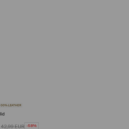
100% LEATHER
lid
-58%
42,99
EUR