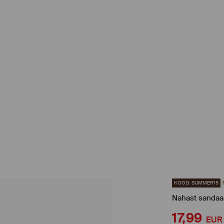
KOOD: SUMMER15
Nahast sandaa
17,99
EUR