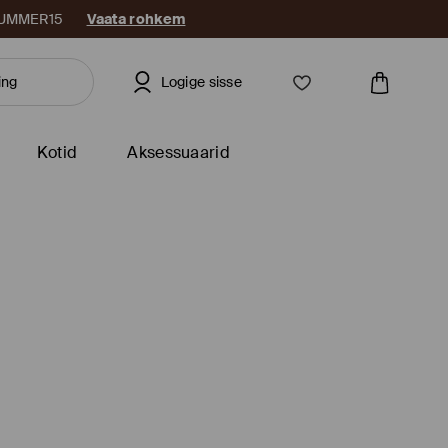
: SUMMER15
Vaata rohkem
Logige sisse
Kotid
Aksessuaarid