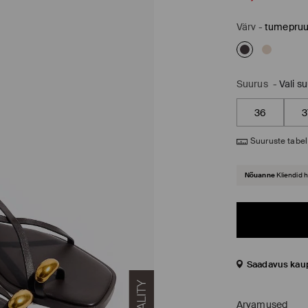
Värv
-
tumepru
Suurus
-
Vali s
36
3
Suuruste tabel
Nõuanne
Kliendid 
Saadavus kau
Arvamused