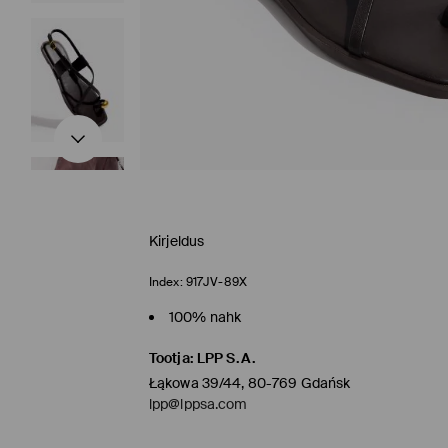
Kirjeldus
Index:
917JV-89X
100% nahk
Tootja
:
LPP S.A.
Łąkowa 39/44, 80-769 Gdańsk
lpp@lppsa.com