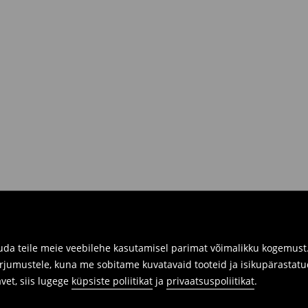
R.
siis sul on võimalik need tagastada
 kaasa tagastatavad tooted ning
umber.
imuste ajaloos tagastusvorm, meie
 pakile järele.
a füüsilistes kauplustes. Palun
da teile meie veebilehe kasutamisel parimat võimalikku kogemust. 
arjumustele, kuna me sobitame kuvatavaid tooteid ja isikupärastatu
avet, siis lugege
küpsiste poliitikat
ja
privaatsuspoliitikat
.