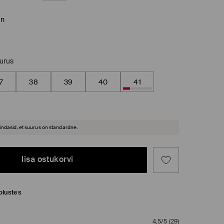
un
uurus
7
38
39
40
41
hindasid, et suurus on standardne.
lisa ostukorvi
plustes
4,5/5
(
29
)