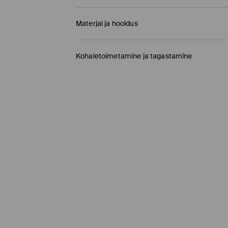
Materjal ja hooldus
100% NAHK
Kohaletoimetamine ja tagastamine
Tarnepoliitika
Kauplusesse tellimine Mohito
(1-9 tööpäeva)
0,00 EUR /
Internetimakse, PayPal, GooglePay, 
DPD pakiautomaat
(
4-7 tööpäeva
)
3,95 EUR /
Internetimakse, PayPal, GooglePay,
Tavaline kuller DPD
(4-7 tööpäeva)
5,5 EUR /
Internetimakse, PayPal, GooglePay, T
Tavaline kuller DPD
(4-9 tööpäeva)
6,5 EUR /
Tasumine paki kättesaamisel