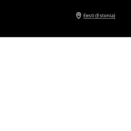
Eesti (Estonia)
Sandaalid
10
,
99
EUR
20,99
EUR