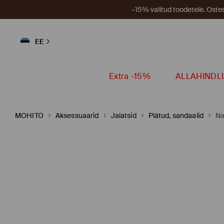
–15% valitud toodetele. Ost
EE
Extra -15%
ALLAHINDL
MOHITO
Aksessuaarid
Jalatsid
Plätud, sandaalid
Na