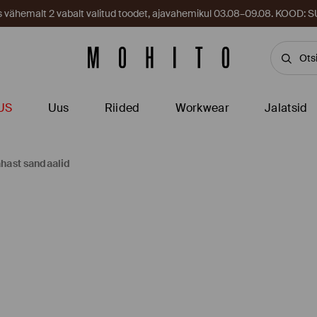
es vähemalt 2 vabalt valitud toodet, ajavahemikul 03.08–09.08. KOOD
US
Uus
Riided
Workwear
Jalatsid
hast sandaalid