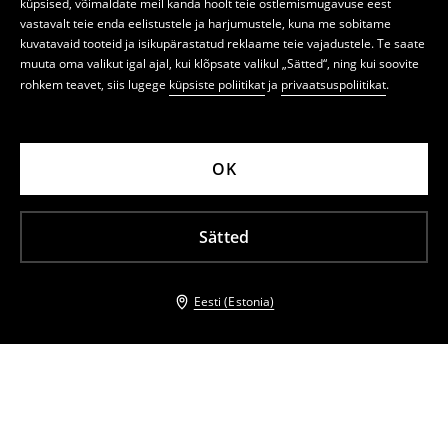
küpsised, võimaldate meil kanda hoolt teie ostlemismugavuse eest
vastavalt teie enda eelistustele ja harjumustele, kuna me sobitame
kuvatavaid tooteid ja isikupärastatud reklaame teie vajadustele. Te saate
muuta oma valikut igal ajal, kui klõpsate valikul „Sätted“, ning kui soovite
rohkem teavet, siis lugege
küpsiste poliitikat
ja
privaatsuspoliitikat
.
OK
Sätted
Eesti (Estonia)