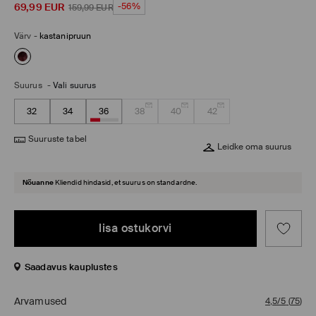
69,99
EUR
-56%
159,99
EUR
Värv
-
kastanipruun
Suurus
-
Vali suurus
32
34
36
38
40
42
Suuruste tabel
Leidke oma suurus
Nõuanne
Kliendid hindasid, et suurus on standardne.
lisa ostukorvi
Saadavus kauplustes
Arvamused
4,5/5
(
75
)