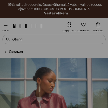
–15% valitud toodetele. Ostes vähemalt 2 vabalt valitud toodet,
ajavahemikul 03.08–09.08. KOOD: SUMMER15
Vaata rohkem
Lemmikud
Logige sisse
Ostukorv
Menu
Ülerõivad