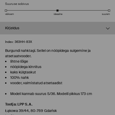
Suuruse sobivus
väiksem
ideaalne
suurem
Kirjeldus
Index:
363HH-83X
Burgundi nahktagi. Sellel on nööpidega sulgemine ja
atsetaatvooder.
lihtne lõige
nööpidega kinnitus
kaks külgtaskut
100% nahk
vooder, valmistatud atsetaadist
Modell kannab suurus S/36. Modelli pikkus 173 cm
Tootja
:
LPP S.A.
Łąkowa 39/44, 80-769 Gdańsk