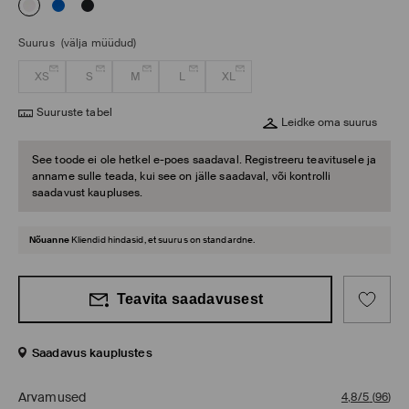
Suurus
(välja müüdud)
XS
S
M
L
XL
Suuruste tabel
Leidke oma suurus
See toode ei ole hetkel e-poes saadaval. Registreeru teavitusele ja
anname sulle teada, kui see on jälle saadaval, või kontrolli
saadavust kaupluses.
Nõuanne
Kliendid hindasid, et suurus on standardne.
Teavita saadavusest
Saadavus kauplustes
Arvamused
4,8/5
(
96
)