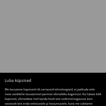
Luba küpsised
Me kasutame küpsiseid või sarnaseid tehnoloogiaid, et pakkuda teile
meie veebilehe kasutamisel parimat võimalikku kogemust. Kui lubate kõik
küpsised, võimaldate meil kanda hoolt teie ostlemismugavuse eest
vastavalt teie enda eelistustele ja harjumustele, kuna me sobitame