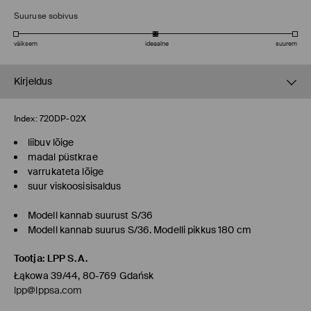
Suuruse sobivus
väiksem
ideaalne
suurem
Kirjeldus
Index:
720DP-02X
liibuv lõige
madal püstkrae
varrukateta lõige
suur viskoosisisaldus
Modell kannab suurust S/36
Modell kannab suurus S/36. Modelli pikkus 180 cm
Tootja
:
LPP S.A.
Łąkowa 39/44, 80-769 Gdańsk
lpp@lppsa.com