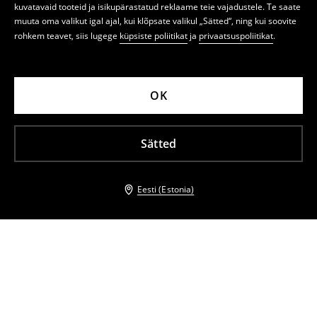
kuvatavaid tooteid ja isikupärastatud reklaame teie vajadustele. Te saate
muuta oma valikut igal ajal, kui klõpsate valikul „Sätted“, ning kui soovite
rohkem teavet, siis lugege
küpsiste poliitikat
ja
privaatsuspoliitikat
.
OK
Sätted
Eesti (Estonia)
Teised kliendid valisid ka