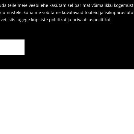
da teile meie veebilehe kasutamisel parimat võimalikku kogemust. 
arjumustele, kuna me sobitame kuvatavaid tooteid ja isikupärastatu
avet, siis lugege
küpsiste poliitikat
ja
privaatsuspoliitikat
.