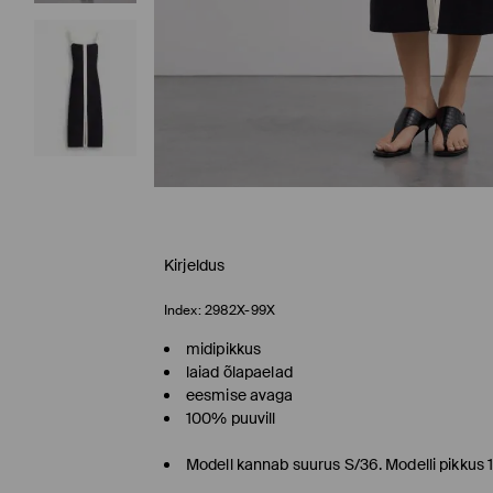
Kirjeldus
Index:
2982X-99X
midipikkus
laiad õlapaelad
eesmise avaga
100% puuvill
Modell kannab suurus S/36. Modelli pikkus