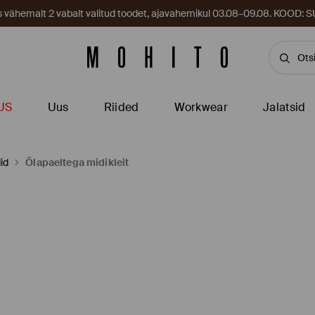
es vähemalt 2 vabalt valitud toodet, ajavahemikul 03.08–09.08. KOOD
US
Uus
Riided
Workwear
Jalatsid
id
Õlapaeltega midikleit