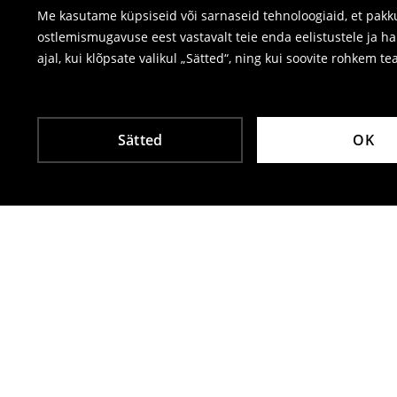
Me kasutame küpsiseid või sarnaseid tehnoloogiaid, et pakku
ostlemismugavuse eest vastavalt teie enda eelistustele ja h
ajal, kui klõpsate valikul „Sätted“, ning kui soovite rohkem te
Sätted
OK