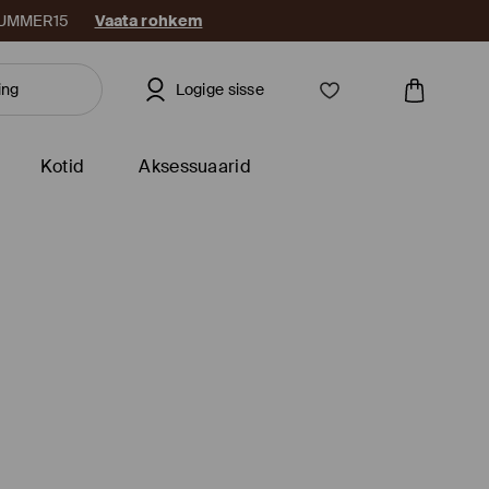
: SUMMER15
Vaata rohkem
Logige sisse
Kotid
Aksessuaarid