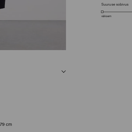
Suuruse sobivus
väiksem
 179 cm