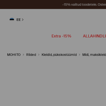
–15% valitud toodetele. Ost
EE
Extra -15%
ALLAHINDL
MOHITO
Riided
Kleidid, pükskostüümid
Midi, maksikleid