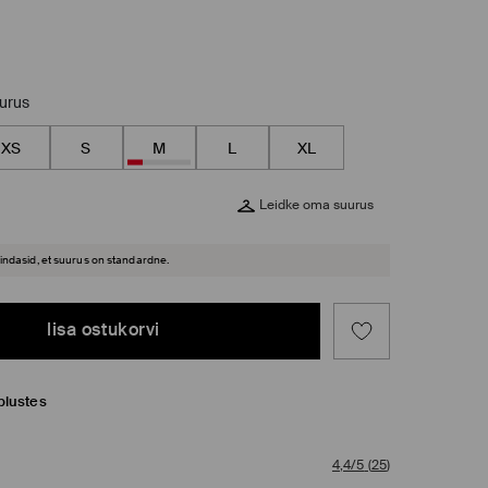
uurus
XS
S
M
L
XL
Leidke oma suurus
hindasid, et suurus on standardne.
lisa ostukorvi
plustes
4,4/5
(
25
)