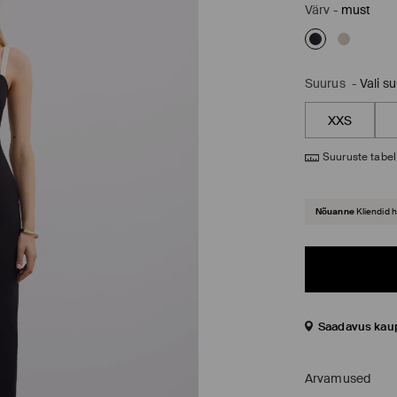
Värv
-
must
Suurus
-
Vali s
XXS
Suuruste tabel
Nõuanne
Kliendid 
Saadavus kau
Arvamused