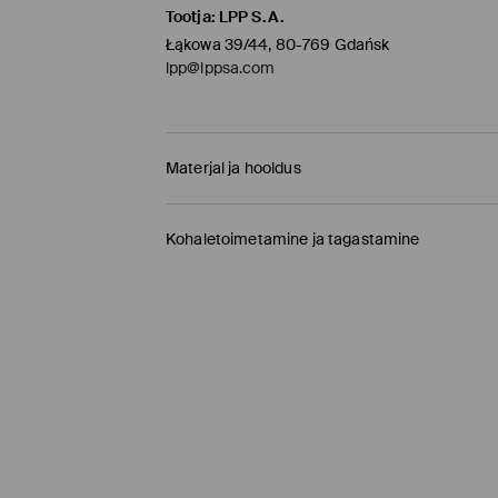
Tootja
:
LPP S.A.
Łąkowa 39/44, 80-769 Gdańsk
lpp@lppsa.com
Materjal ja hooldus
50% PUUVILL, 30% POLÜESTER, 17% VISKOOS, 3%
Kohaletoimetamine ja tagastamine
Tarnepoliitika
Kauplusesse tellimine Mohito
(1-9 tööpäeva)
0,00 EUR /
Internetimakse, PayPal, GooglePay, 
DPD pakiautomaat
(
4-7 tööpäeva
)
3,95 EUR /
Internetimakse, PayPal, GooglePay,
Tavaline kuller DPD
(4-7 tööpäeva)