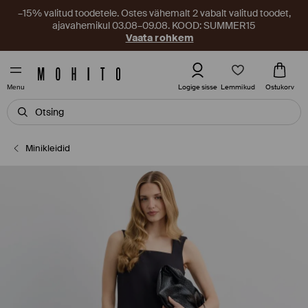
–15% valitud toodetele. Ostes vähemalt 2 vabalt valitud toodet,
ajavahemikul 03.08–09.08. KOOD: SUMMER15
Vaata rohkem
Lemmikud
Logige sisse
Ostukorv
Menu
Minikleidid