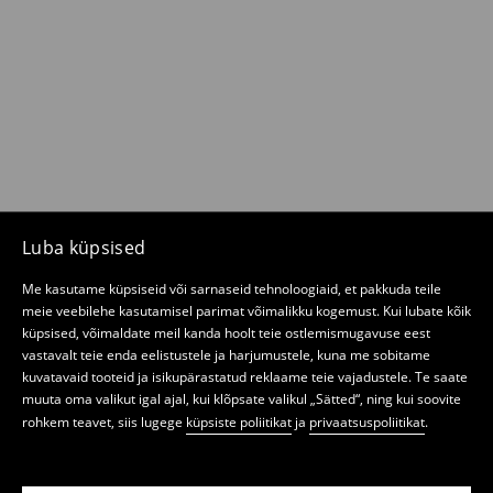
Luba küpsised
Me kasutame küpsiseid või sarnaseid tehnoloogiaid, et pakkuda teile
meie veebilehe kasutamisel parimat võimalikku kogemust. Kui lubate kõik
küpsised, võimaldate meil kanda hoolt teie ostlemismugavuse eest
vastavalt teie enda eelistustele ja harjumustele, kuna me sobitame
kuvatavaid tooteid ja isikupärastatud reklaame teie vajadustele. Te saate
muuta oma valikut igal ajal, kui klõpsate valikul „Sätted“, ning kui soovite
rohkem teavet, siis lugege
küpsiste poliitikat
ja
privaatsuspoliitikat
.