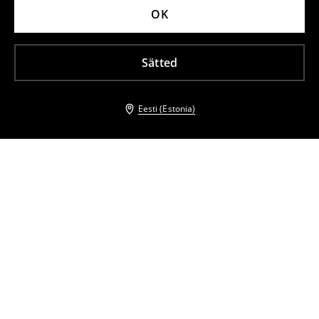
OK
Sätted
Eesti (Estonia)
Teised kliendid valisid ka
Õlapaeltega minikleit
Minikleit