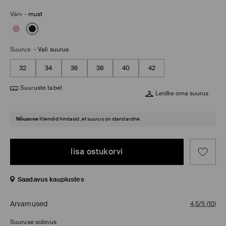
Värv
-
must
Suurus
-
Vali suurus
32
34
36
38
40
42
Suuruste tabel
Leidke oma suurus
Nõuanne
Kliendid hindasid, et suurus on standardne.
lisa ostukorvi
Saadavus kauplustes
Arvamused
4,5/5
(
10
)
Suuruse sobivus