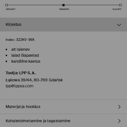
väiksem
ideaalne
suurem
Kirjeldus
Index:
322KV-99X
alt laienev
laiad õlapaelad
kandiline kaelus
Tootja
:
LPP S.A.
Łąkowa 39/44, 80-769 Gdańsk
lpp@lppsa.com
Materjal ja hooldus
Kohaletoimetamine ja tagastamine
59% PUUVILL, 38% POLÜESTER, 3% ELASTAAN