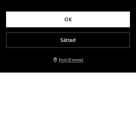
OK
Sätted
Eesti (Estonia)
Teised kliendid valisid ka