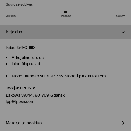
Suuruse sobivus
väiksem
ideaalne
suurem
Kirjeldus
Index:
376EQ-99X
V-kujuline kaelus
laiad õlapaelad
Modell kannab suurus S/36. Modelli pikkus 180 cm
Tootja
:
LPP S.A.
Łąkowa 39/44, 80-769 Gdańsk
lpp@lppsa.com
Materjal ja hooldus