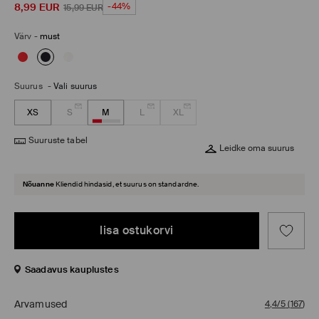
8,99
EUR
-44%
15,99
EUR
Värv
-
must
Suurus
-
Vali suurus
XS
S
M
L
XL
Suuruste tabel
Leidke oma suurus
Nõuanne
Kliendid hindasid, et suurus on standardne.
lisa ostukorvi
Saadavus kauplustes
Arvamused
4,4/5
(
167
)