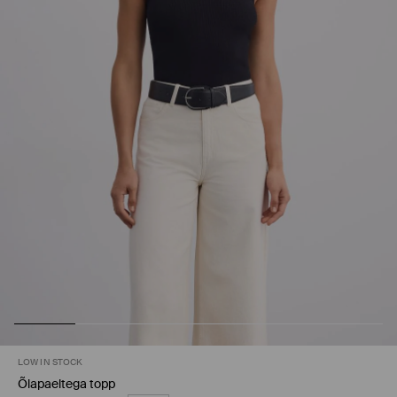
LOW IN STOCK
Õlapaeltega topp