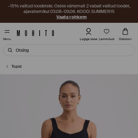
–15% valitud toodetele. Ostes vähemalt 2 vabalt valitud toodet,
ajavahemikul 03.08–09.08. KOOD: SUMMER15
Vaata rohkem
Lemmikud
Logige sisse
Ostukorv
Menu
Topid