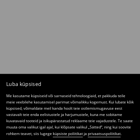
Luba küpsised
Me kasutame küpsiseid või sarnaseid tehnoloogiaid, et pakkuda teile
meie veebilehe kasutamisel parimat võimalikku kogemust. Kui lubate kõik
küpsised, võimaldate meil kanda hoolt teie ostlemismugavuse eest
vastavalt teie enda eelistustele ja harjumustele, kuna me sobitame
kuvatavaid tooteid ja isikupärastatud reklaame teie vajadustele. Te saate
muuta oma valikut igal ajal, kui klõpsate valikul „Sätted“, ning kui soovite
rohkem teavet, siis lugege
küpsiste poliitikat
ja
privaatsuspoliitikat
.