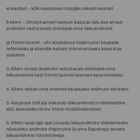
e) kaubad – kõik kaupluses müügiks olevad kaubad
f) klient – Omnichanneli teenust kasutav isik, kes annab
andmete vastutavale töötlejale oma isikuandmeid
g) Omnichannel – siin kirjeldatud tingimustel kaupade
tellimiseks ja kliendile kohale toimetamiseks kasutatav
süsteem.
3. Klient annab andmete vastutavale töötlejale oma
isikuandmed vaid Omnichanneli teenuse kasutamiseks.
4. Klient esitab oma andmed kaupluses tellimust esitades.
5. Kaupluse töötaja sisestab isikuandmed mobiilseadme
abil, kasutades Store Vision mobiilirakendust.
6. Klient saab igal ajal tutvuda isikuandmete töötlemiseks
nõusoleku andmise tingimuste ja oma õigustega seoses
isikuandmete töötlemisega.