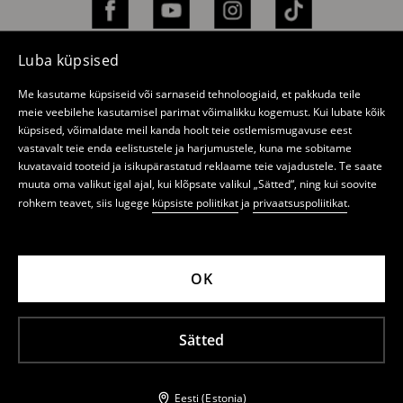
Luba küpsised
Me kasutame küpsiseid või sarnaseid tehnoloogiaid, et pakkuda teile
E-pood
meie veebilehe kasutamisel parimat võimalikku kogemust. Kui lubate kõik
küpsised, võimaldate meil kanda hoolt teie ostlemismugavuse eest
Privaatsuspoliitika
vastavalt teie enda eelistustele ja harjumustele, kuna me sobitame
kuvatavaid tooteid ja isikupärastatud reklaame teie vajadustele. Te saate
Minu konto
muuta oma valikut igal ajal, kui klõpsate valikul „Sätted“, ning kui soovite
rohkem teavet, siis lugege
küpsiste poliitikat
ja
privaatsuspoliitikat
.
Mohito
Kauplused
OK
Uudiskiri
Sätted
LPP Estonia OÜ (reg. 10813224), Tartu mnt 80D,
10112 Tallinn, Estonia
Eesti (Estonia)