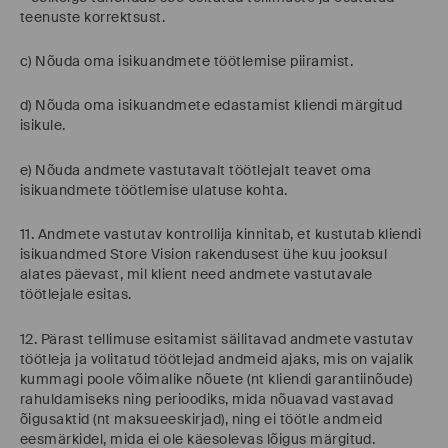
teenuste korrektsust.
c) Nõuda oma isikuandmete töötlemise piiramist.
d) Nõuda oma isikuandmete edastamist kliendi märgitud
isikule.
e) Nõuda andmete vastutavalt töötlejalt teavet oma
isikuandmete töötlemise ulatuse kohta.
11. Andmete vastutav kontrollija kinnitab, et kustutab kliendi
isikuandmed Store Vision rakendusest ühe kuu jooksul
alates päevast, mil klient need andmete vastutavale
töötlejale esitas.
12. Pärast tellimuse esitamist säilitavad andmete vastutav
töötleja ja volitatud töötlejad andmeid ajaks, mis on vajalik
kummagi poole võimalike nõuete (nt kliendi garantiinõude)
rahuldamiseks ning perioodiks, mida nõuavad vastavad
õigusaktid (nt maksueeskirjad), ning ei töötle andmeid
eesmärkidel, mida ei ole käesolevas lõigus märgitud.