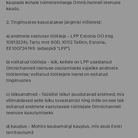
kaupade kohale toimetamisega Omnichanneli teenuse
kaudu.
2. Tingimustes kasutatakse järgmisi mõisteid:
a) andmete vastutav töötleja – LPP Estonia OÜ (reg.
10813224), Tartu mnt 80D, 10112 Tallinn, Estonia,
EE100724749 (edaspidi "LPP").
b) volitatud töötleja – isik, kellele on LPP usaldanud
Omnichanneli teenuse osutamiseks vajalike andmete
töötlemise; volitatud töötlejate loend on esitatud
tingimustes
c) isikuandmed – füüsilist isikut puudutavad andmed, mis
võimaldavad selle isiku tuvastamist ning mille on see isik
esitanud andmete vastutavale töötlejale Omnichanneli
teenuse kasutamiseks
d) kauplus – Mohito kaubamärgi kauplus, mis asub Eesti
territooriumil