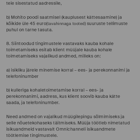
teie sisestatud aadressile,
b) Mohito poodi saatmisel (kauplusest kättesaamine) ja
kõikide üle 45 euro(
) suuruste tellimuste
tavahinnaga tooted
puhul on tarne tasuta.
8. Siintoodud tingimustele vastavaks kauba kohale
toimetamiseks esitab klient müüjale kauba kohale
toimetamiseks vajalikud andmed, milleks on:
a) isikliku järele minemise korral – ees- ja perekonnanimi ja
telefoninumber
b) kulleriga kohaletoimetamise korral – ees- ja
perekonnanimi, aadress, kus klient soovib kauba kätte
saada, ja telefoninumber.
Need andmed on vajalikud müügilepingu sõlmimiseks ja
selle nõuetekohaseks täitmiseks. Müüja töötleb nimetatud
isikuandmeid vastavalt Omnichanneli isikuandmete
töötlemise tingimustele.