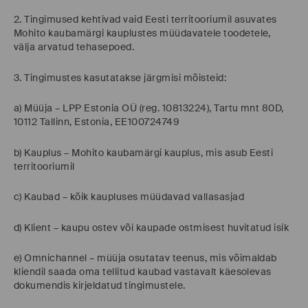
2. Tingimused kehtivad vaid Eesti territooriumil asuvates
Mohito kaubamärgi kauplustes müüdavatele toodetele,
välja arvatud tehasepoed.
3. Tingimustes kasutatakse järgmisi mõisteid:
a) Müüja – LPP Estonia OÜ (reg. 10813224), Tartu mnt 80D,
10112 Tallinn, Estonia, EE100724749
b) Kauplus – Mohito kaubamärgi kauplus, mis asub Eesti
territooriumil
c) Kaubad – kõik kaupluses müüdavad vallasasjad
d) Klient – kaupu ostev või kaupade ostmisest huvitatud isik
e) Omnichannel – müüja osutatav teenus, mis võimaldab
kliendil saada oma tellitud kaubad vastavalt käesolevas
dokumendis kirjeldatud tingimustele.