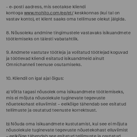
- e-posti aadress, mis seotakse kliendi
kontoga
www.mohito.com/ee/et/
keskkonnas (kui tal on
vastav konto), et klient saaks oma tellimuse olekut jälgida.
8. Nõusoleku andmine tingimustele vastavaks isikuandmete
töötlemiseks on täiesti vabatahtlik.
9. Andmete vastutav töötleja ja volitatud töötlejad koguvad
ja töötlevad kliendi esitatud isikuandmeid ainult
Omnichanneli teenuse osutamiseks.
10. Kliendil on igal ajal õigus:
a) Võtta tagasi nõusolek oma isikuandmete töötlemiseks,
mis ei mõjuta nõusolekule tuginevate tegevuste
nõuetekohast elluviimist – eelkõige tähendab see esitatud
tellimuste ja osutatud teenuste korrektsust.
b) Nõuda oma isikuandmete kustutamist, kui see ei mõjuta
nõusolekule tuginevate tegevuste nõuetekohast elluviimist
– eelkõige tähendab see esitatud tellimuste ja osutatud