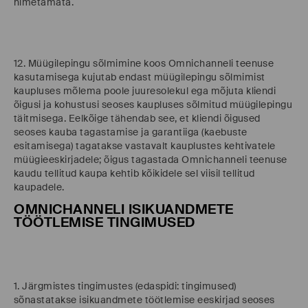
nimetamata.
12. Müügilepingu sõlmimine koos Omnichanneli teenuse
kasutamisega kujutab endast müügilepingu sõlmimist
kaupluses mõlema poole juuresolekul ega mõjuta kliendi
õigusi ja kohustusi seoses kaupluses sõlmitud müügilepingu
täitmisega. Eelkõige tähendab see, et kliendi õigused
seoses kauba tagastamise ja garantiiga (kaebuste
esitamisega) tagatakse vastavalt kauplustes kehtivatele
müügieeskirjadele; õigus tagastada Omnichanneli teenuse
kaudu tellitud kaupa kehtib kõikidele sel viisil tellitud
kaupadele.
OMNICHANNELI ISIKUANDMETE
TÖÖTLEMISE TINGIMUSED
1. Järgmistes tingimustes (edaspidi: tingimused)
sõnastatakse isikuandmete töötlemise eeskirjad seoses