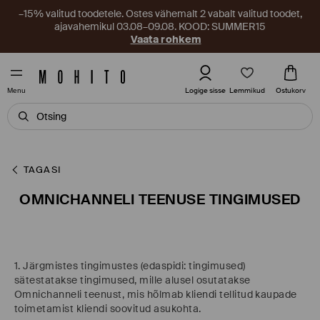
–15% valitud toodetele. Ostes vähemalt 2 vabalt valitud toodet,
ajavahemikul 03.08–09.08. KOOD: SUMMER15
Vaata rohkem
Lemmikud
Logige sisse
Ostukorv
Menu
TAGASI
OMNICHANNELI TEENUSE TINGIMUSED
1. Järgmistes tingimustes (edaspidi: tingimused)
sätestatakse tingimused, mille alusel osutatakse
Omnichanneli teenust, mis hõlmab kliendi tellitud kaupade
toimetamist kliendi soovitud asukohta.