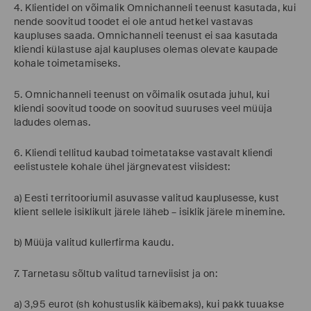
4. Klientidel on võimalik Omnichanneli teenust kasutada, kui
nende soovitud toodet ei ole antud hetkel vastavas
kaupluses saada. Omnichanneli teenust ei saa kasutada
kliendi külastuse ajal kaupluses olemas olevate kaupade
kohale toimetamiseks.
5. Omnichanneli teenust on võimalik osutada juhul, kui
kliendi soovitud toode on soovitud suuruses veel müüja
ladudes olemas.
6. Kliendi tellitud kaubad toimetatakse vastavalt kliendi
eelistustele kohale ühel järgnevatest viisidest:
a) Eesti territooriumil asuvasse valitud kauplusesse, kust
klient sellele isiklikult järele läheb – isiklik järele minemine.
b) Müüja valitud kullerfirma kaudu.
7. Tarnetasu sõltub valitud tarneviisist ja on:
a) 3,95 eurot (sh kohustuslik käibemaks), kui pakk tuuakse