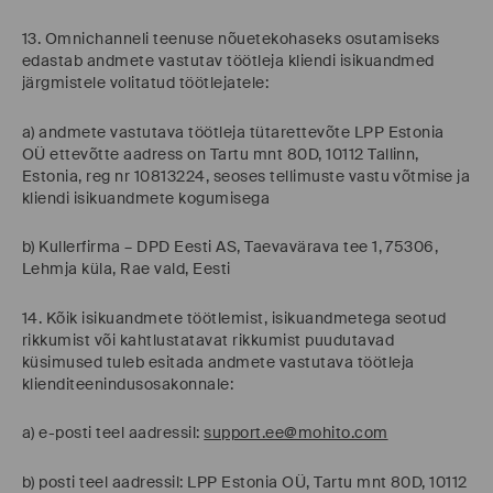
13. Omnichanneli teenuse nõuetekohaseks osutamiseks
edastab andmete vastutav töötleja kliendi isikuandmed
järgmistele volitatud töötlejatele:
a) andmete vastutava töötleja tütarettevõte LPP Estonia
OÜ ettevõtte aadress on Tartu mnt 80D, 10112 Tallinn,
Estonia, reg nr 10813224, seoses tellimuste vastu võtmise ja
kliendi isikuandmete kogumisega
b) Kullerfirma – DPD Eesti AS, Taevavärava tee 1, 75306,
Lehmja küla, Rae vald, Eesti
14. Kõik isikuandmete töötlemist, isikuandmetega seotud
rikkumist või kahtlustatavat rikkumist puudutavad
küsimused tuleb esitada andmete vastutava töötleja
klienditeenindusosakonnale:
a) e-posti teel aadressil:
support.ee@mohito.com
b) posti teel aadressil: LPP Estonia OÜ, Tartu mnt 80D, 10112