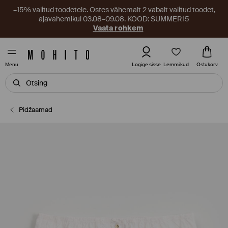
–15% valitud toodetele. Ostes vähemalt 2 vabalt valitud toodet,
ajavahemikul 03.08–09.08. KOOD: SUMMER15
Vaata rohkem
Lemmikud
Logige sisse
Ostukorv
Menu
Pidžaamad