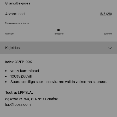
ainult e-poes
Arvamused
5/5
(
28
)
Suuruse sobivus
väiksem
ideaalne
suurem
Kirjeldus
Index:
337FP-00X
veniv kummipael
100% puuvill
Suurus on liiga suur - soovitame valida väiksema suuruse.
Tootja
:
LPP S.A.
Łąkowa 39/44, 80-769 Gdańsk
lpp@lppsa.com