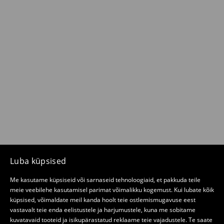
Luba küpsised
Me kasutame küpsiseid või sarnaseid tehnoloogiaid, et pakkuda teile
meie veebilehe kasutamisel parimat võimalikku kogemust. Kui lubate kõik
küpsised, võimaldate meil kanda hoolt teie ostlemismugavuse eest
vastavalt teie enda eelistustele ja harjumustele, kuna me sobitame
kuvatavaid tooteid ja isikupärastatud reklaame teie vajadustele. Te saate