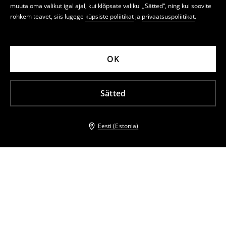
muuta oma valikut igal ajal, kui klõpsate valikul „Sätted“, ning kui soovite
rohkem teavet, siis lugege
küpsiste poliitikat
ja
privaatsuspoliitikat
.
OK
Sätted
Eesti (Estonia)