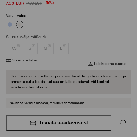
7,99
EUR
-56%
17,99
EUR
Värv
-
valge
Suurus
(välja müüdud)
XS
S
M
L
Suuruste tabel
Leidke oma suurus
See toode ei ole hetkel e-poes saadaval. Registreeru teavitusele ja
anname sulle teada, kui see on jälle saadaval, või kontrolli
saadavust kaupluses.
Nõuanne
Kliendid hindasid, et suurus on standardne.
Teavita saadavusest