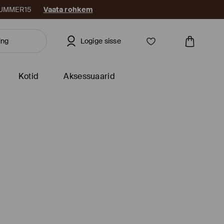
: SUMMER15
Vaata rohkem
Logige sisse
Kotid
Aksessuaarid