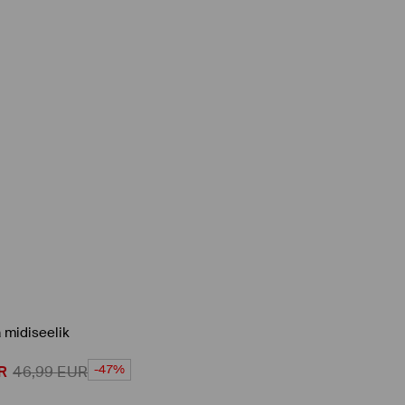
a midiseelik
-47%
R
46,99
EUR