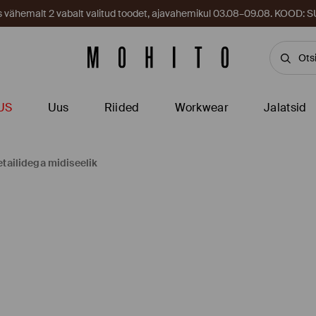
es vähemalt 2 vabalt valitud toodet, ajavahemikul 03.08–09.08. KOOD
US
Uus
Riided
Workwear
Jalatsid
etailidega midiseelik