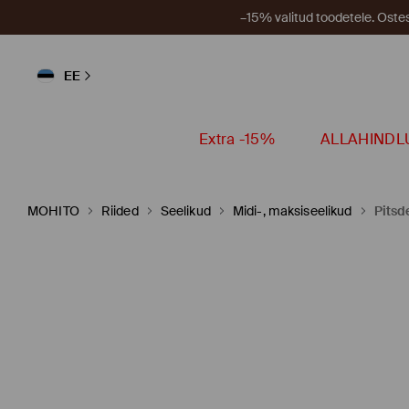
–15% valitud toodetele. Ost
EE
Extra -15%
ALLAHINDL
MOHITO
Riided
Seelikud
Midi-, maksiseelikud
Pitsd