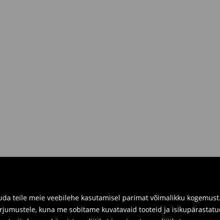
R.
siis sul on võimalik need tagastada
 kaasa tagastatavad tooted ning
umber.
imuste ajaloos tagastusvorm, meie
 pakile järele.
a füüsilistes kauplustes. Palun
da teile meie veebilehe kasutamisel parimat võimalikku kogemust. 
arjumustele, kuna me sobitame kuvatavaid tooteid ja isikupärastatu