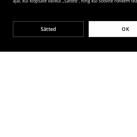
ajal, kui klõpsate valikul „Sätted“, ning kui soovite rohkem te
Sätted
OK
Teised kliendid valisid ka