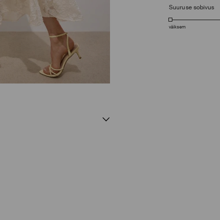
Suuruse sobivus
väiksem