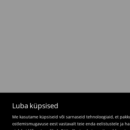
6,5 EUR /
Tasumine paki kättesaamisel
Tasuta saatmine tellimustele, milles
üle 45 EU
⟶
Tarne maksumus ja tarneaeg
Tagastamispoliitika
Kui tellitud tooted ei vastanud sinu ootustele, 
valides ühe järgnevast tagastusviisist:
- Tagastamine Mohito Eesti kauplusesse: võta
arve, tellimuse kinnitus või lihtsalt tellimuse n
- Tagastamine kulleriga: täida oma konto tell
tellime tagastusele märgitud kuupäevaks kulleri
Ujumisriideid ja pidžaamasid ei saa tagastad
Luba küpsised
kasutage veebipõhist tagastusvormi.
⟶
Tagastamine ja vahetamine
Me kasutame küpsiseid või sarnaseid tehnoloogiaid, et pakku
ostlemismugavuse eest vastavalt teie enda eelistustele ja h