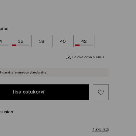
uurus
4
36
38
40
42
Leidke oma suurus
hindasid, et suurus on standardne.
lisa ostukorvi
plustes
4,8/5
(
32
)