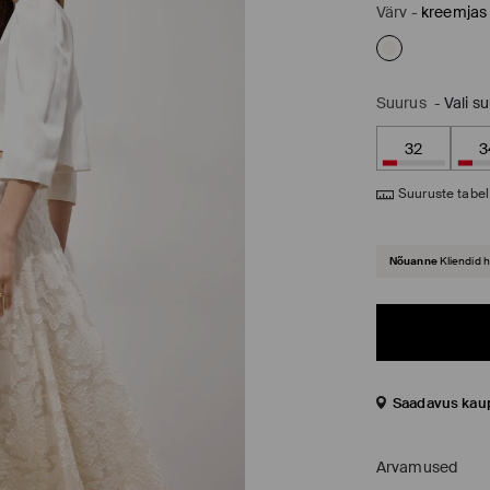
Värv
-
kreemjas
Suurus
-
Vali s
32
3
Suuruste tabel
Nõuanne
Kliendid 
Saadavus kau
Arvamused