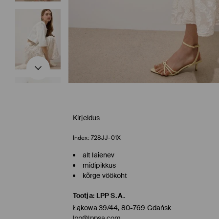
Kirjeldus
Index:
728JJ-01X
alt laienev
midipikkus
kõrge vöökoht
Tootja
:
LPP S.A.
Łąkowa 39/44, 80-769 Gdańsk
lpp@lppsa.com