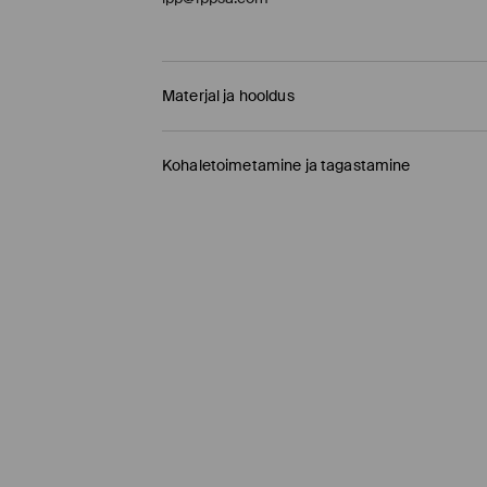
Materjal ja hooldus
70% POLÜAMIID, 30% VISKOOS
Kohaletoimetamine ja tagastamine
Tarnepoliitika
Kauplusesse tellimine Mohito
(1-9 tööpäeva)
0,00 EUR /
Internetimakse, PayPal, GooglePay, 
DPD pakiautomaat
(
4-7 tööpäeva
)
3,95 EUR /
Internetimakse, PayPal, GooglePay,
Tavaline kuller DPD
(4-7 tööpäeva)
5,5 EUR /
Internetimakse, PayPal, GooglePay, T
Tavaline kuller DPD
(4-9 tööpäeva)