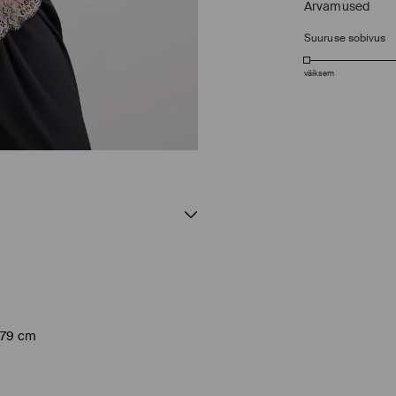
Arvamused
Suuruse sobivus
väiksem
 179 cm