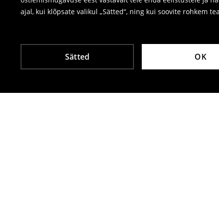
ajal, kui klõpsate valikul „Sätted“, ning kui soovite rohkem te
Sätted
OK
Teised kliendid valisid ka