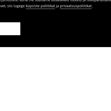
avet, siis lugege
küpsiste poliitikat
ja
privaatsuspoliitikat
.