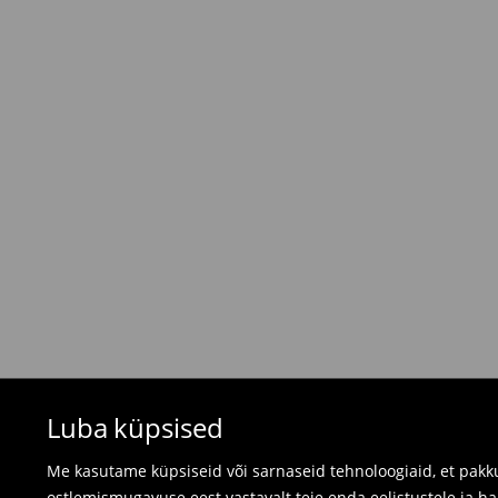
Tavaline kuller DPD
(4-9 tööpäeva)
6,5 EUR /
Tasumine paki kättesaamisel
Tasuta saatmine tellimustele, milles
üle 45 EU
⟶
Tarne maksumus ja tarneaeg
Tagastamispoliitika
Kui tellitud tooted ei vastanud sinu ootustele, 
valides ühe järgnevast tagastusviisist:
- Tagastamine Mohito Eesti kauplusesse: võta
arve, tellimuse kinnitus või lihtsalt tellimuse n
- Tagastamine kulleriga: täida oma konto tell
tellime tagastusele märgitud kuupäevaks kulleri
Ujumisriideid ja pidžaamasid ei saa tagastad
Luba küpsised
kasutage veebipõhist tagastusvormi.
⟶
Tagastamine ja vahetamine
Me kasutame küpsiseid või sarnaseid tehnoloogiaid, et pakku
ostlemismugavuse eest vastavalt teie enda eelistustele ja h