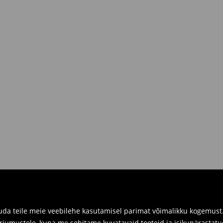
R.
siis sul on võimalik need tagastada
 kaasa tagastatavad tooted ning
umber.
imuste ajaloos tagastusvorm, meie
 pakile järele.
a füüsilistes kauplustes. Palun
da teile meie veebilehe kasutamisel parimat võimalikku kogemust. 
arjumustele, kuna me sobitame kuvatavaid tooteid ja isikupärastatu