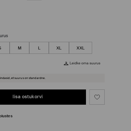
uurus
S
M
L
XL
XXL
Leidke oma suurus
hindasid, et suurus on standardne.
lisa ostukorvi
plustes