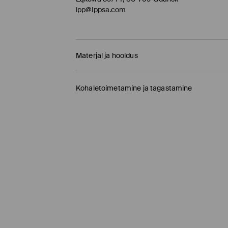
lpp@lppsa.com
Materjal ja hooldus
95% POLÜESTER, 5% ELASTAAN
Kohaletoimetamine ja tagastamine
Tarnepoliitika
Kauplusesse tellimine Mohito
(1-9 tööpäeva)
0,00 EUR /
Internetimakse, PayPal, GooglePay, 
DPD pakiautomaat
(
4-7 tööpäeva
)
3,95 EUR /
Internetimakse, PayPal, GooglePay,
Tavaline kuller DPD
(4-7 tööpäeva)
5,5 EUR /
Internetimakse, PayPal, GooglePay, T