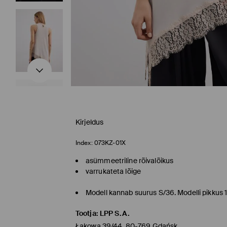
Kirjeldus
Index:
073KZ-01X
asümmeetriline rõivalõikus
varrukateta lõige
Modell kannab suurus S/36. Modelli pikkus
Tootja
:
LPP S.A.
Łąkowa 39/44, 80-769 Gdańsk