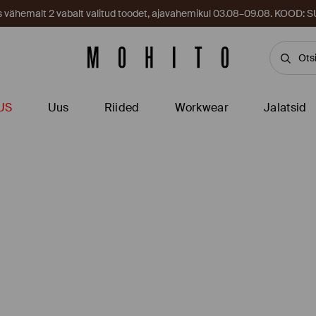
es vähemalt 2 vabalt valitud toodet, ajavahemikul 03.08–09.08. KOOD
US
Uus
Riided
Workwear
Jalatsid