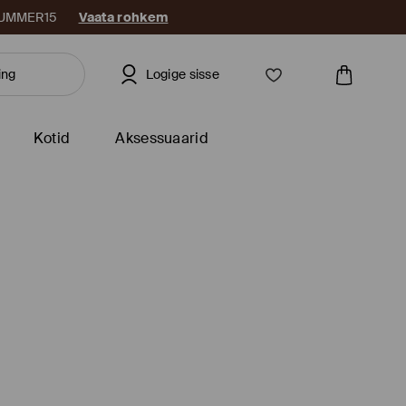
: SUMMER15
Vaata rohkem
Logige sisse
Kotid
Aksessuaarid