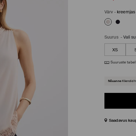
Värv
-
kreemjas
Suurus
-
Vali s
XS
Suuruste tabel
Nõuanne
Kliendid 
Saadavus kau