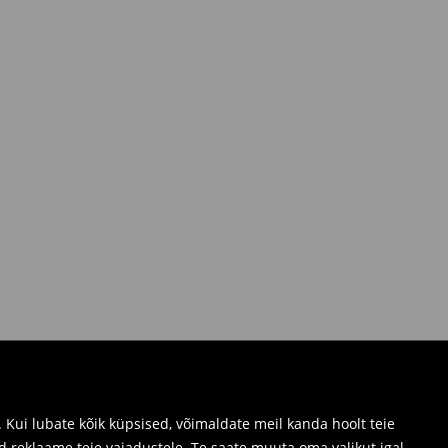
Kui lubate kõik küpsised, võimaldate meil kanda hoolt teie
d reklaame teie vajadustele. Te saate muuta oma valikut igal