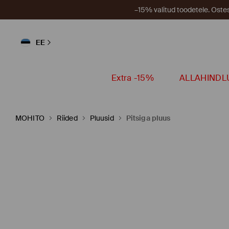
–15% valitud toodetele. Ost
EE
Extra -15%
ALLAHINDL
MOHITO
Riided
Pluusid
Pitsiga pluus