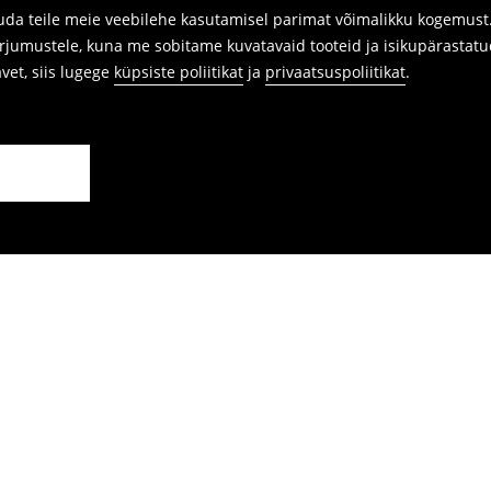
da teile meie veebilehe kasutamisel parimat võimalikku kogemust. 
arjumustele, kuna me sobitame kuvatavaid tooteid ja isikupärastatu
avet, siis lugege
küpsiste poliitikat
ja
privaatsuspoliitikat
.