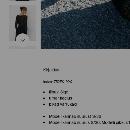
Kirjeldus
Index:
752EK-99X
liibuv lõige
ümar kaelus
pikad varrukad
Modell kannab suurust S/36
Modell kannab suurus S/36. Modelli pikkus