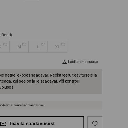
müüdud)
S
M
L
XL
Leidke oma suurus
ole hetkel e-poes saadaval. Registreeru teavitusele ja
eada, kui see on jälle saadaval, või kontrolli
upluses.
hindasid, et suurus on standardne.
Teavita saadavusest