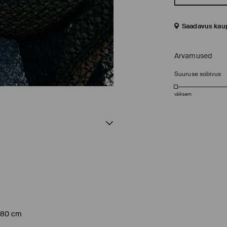
Saadavus kau
Arvamused
Suuruse sobivus
väiksem
 180 cm