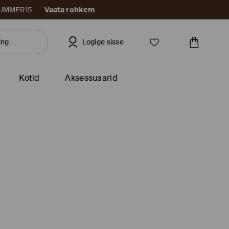
: SUMMER15
Vaata rohkem
Logige sisse
Kotid
Aksessuaarid