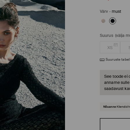
Värv
-
must
Suurus
(välja 
XS
Suuruste tabel
See toode ei 
anname sulle t
saadavust ka
Nõuanne
Kliendid 