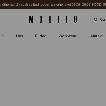
es vähemalt 2 vabalt valitud toodet, ajavahemikul 03.08–09.08. KOOD
US
Uus
Riided
Workwear
Jalatsid