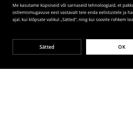
Me kasutame küpsiseid või sarnaseid tehnoloogiaid, et pakku
ostlemismugavuse eest vastavalt teie enda eelistustele ja h
ajal, kui klõpsate valikul „Sätted“, ning kui soovite rohkem te
Sätted
OK