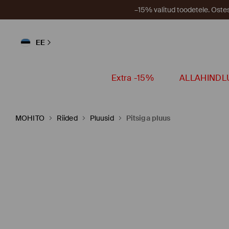
–15% valitud toodetele. Ost
EE
Extra -15%
ALLAHINDL
MOHITO
Riided
Pluusid
Pitsiga pluus