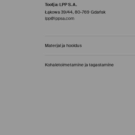
Tootja
:
LPP S.A.
Łąkowa 39/44, 80-769 Gdańsk
lpp@lppsa.com
Materjal ja hooldus
materjal
:
92% POLÜAMIID, 8% ELASTAAN
Kohaletoimetamine ja tagastamine
MITTE VALGENDADA
Tarnepoliitika
TRUMMELKUIVATUS KEELATUD
Kauplusesse tellimine Mohito
(1-9 tööpäeva)
MITTE TRIIKIDA
0,00 EUR /
Internetimakse, PayPal, GooglePay, 
MITTE PUHASTADA KEEMILISELT
DPD pakiautomaat
(
4-7 tööpäeva
)
3,95 EUR /
Internetimakse, PayPal, GooglePay,
Tavaline kuller DPD
(4-7 tööpäeva)