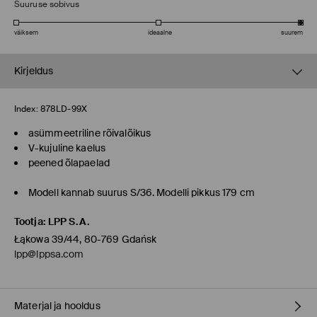
Suuruse sobivus
väiksem
ideaalne
suurem
Kirjeldus
Index:
878LD-99X
asümmeetriline rõivalõikus
V-kujuline kaelus
peened õlapaelad
Modell kannab suurus S/36. Modelli pikkus 179 cm
Tootja
:
LPP S.A.
Łąkowa 39/44, 80-769 Gdańsk
lpp@lppsa.com
Materjal ja hooldus