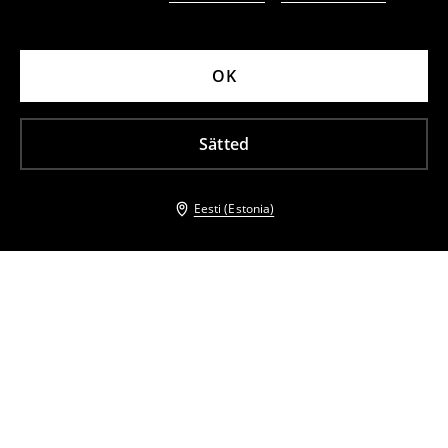
OK
Sätted
Eesti (Estonia)