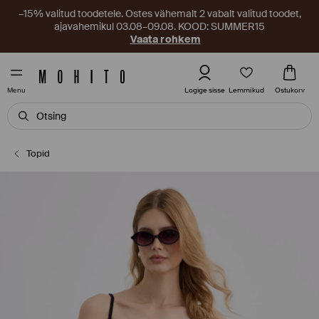
–15% valitud toodetele. Ostes vähemalt 2 vabalt valitud toodet,
ajavahemikul 03.08–09.08. KOOD: SUMMER15
Vaata rohkem
Lemmikud
Logige sisse
Ostukorv
Menu
Topid