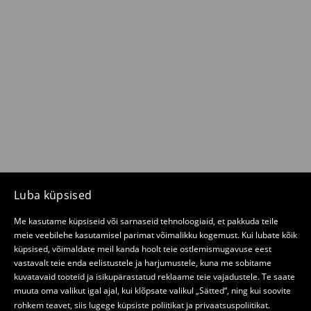
Luba küpsised
Me kasutame küpsiseid või sarnaseid tehnoloogiaid, et pakkuda teile
meie veebilehe kasutamisel parimat võimalikku kogemust. Kui lubate kõik
küpsised, võimaldate meil kanda hoolt teie ostlemismugavuse eest
vastavalt teie enda eelistustele ja harjumustele, kuna me sobitame
kuvatavaid tooteid ja isikupärastatud reklaame teie vajadustele. Te saate
muuta oma valikut igal ajal, kui klõpsate valikul „Sätted“, ning kui soovite
rohkem teavet, siis lugege
küpsiste poliitikat
ja
privaatsuspoliitikat
.