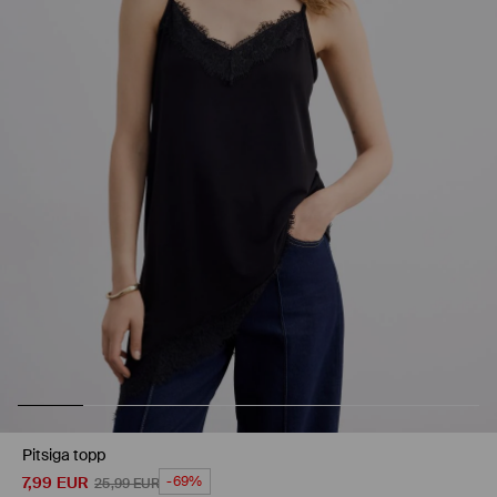
Pitsiga topp
7,99
EUR
-69%
25,99
EUR