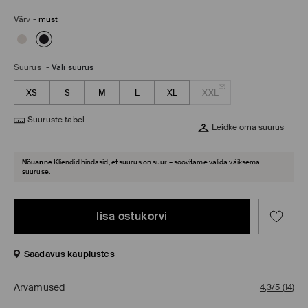
Värv
-
must
Suurus
-
Vali suurus
XS
S
M
L
XL
XXL
Suuruste tabel
Leidke oma suurus
Nõuanne
Kliendid hindasid, et suurus on suur – soovitame valida väiksema
suuruse.
lisa ostukorvi
Saadavus kauplustes
Arvamused
4,3/5
(
14
)