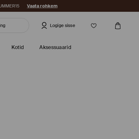
: SUMMER15
Vaata rohkem
Logige sisse
Kotid
Aksessuaarid