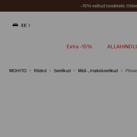
–15% valitud toodetele. Ost
EE
Extra -15%
ALLAHINDL
MOHITO
Riided
Seelikud
Midi-, maksiseelikud
Pliss