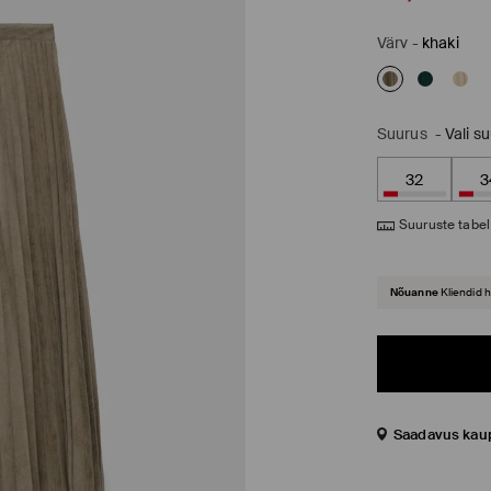
Värv
-
khaki
Suurus
-
Vali s
32
3
Suuruste tabel
Nõuanne
Kliendid 
Saadavus kau