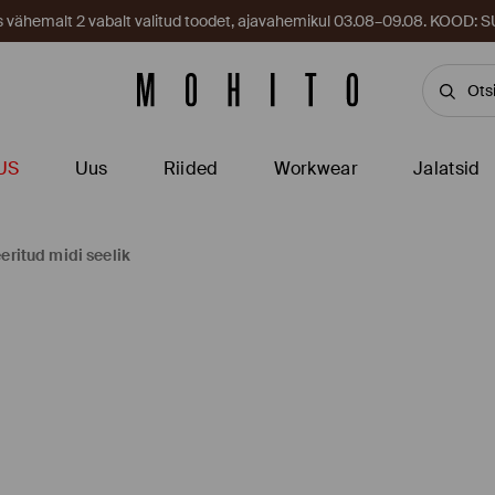
es vähemalt 2 vabalt valitud toodet, ajavahemikul 03.08–09.08. KOOD
US
Uus
Riided
Workwear
Jalatsid
eeritud midi seelik