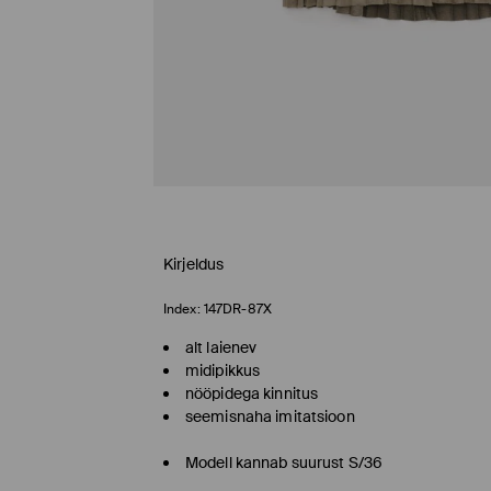
Kirjeldus
Index:
147DR-87X
alt laienev
midipikkus
nööpidega kinnitus
seemisnaha imitatsioon
Modell kannab suurust S/36