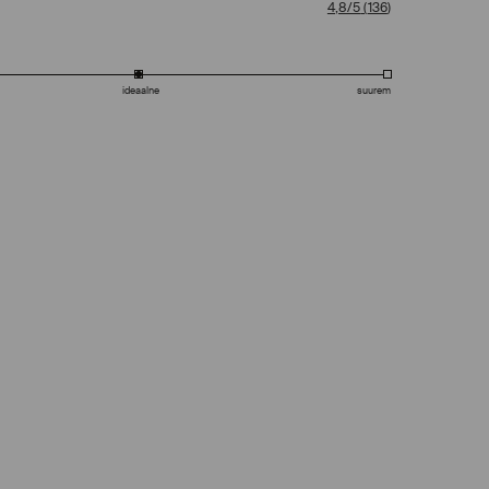
4,8/5
(
136
)
ideaalne
suurem