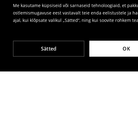
Me kasutame küpsiseid või sarnaseid tehnoloogiaid, et pakku
ostlemismugavuse eest vastavalt teie enda eelistustele ja h
ajal, kui klõpsate valikul „Sätted“, ning kui soovite rohkem te
Sätted
OK