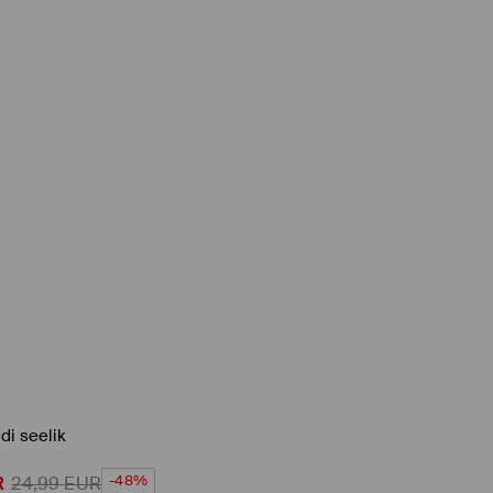
di seelik
-48%
R
24,99
EUR