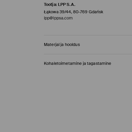
Tootja
:
LPP S.A.
Łąkowa 39/44, 80-769 Gdańsk
lpp@lppsa.com
Materjal ja hooldus
100% POLÜESTER
Kohaletoimetamine ja tagastamine
Tarnepoliitika
Kauplusesse tellimine Mohito
(1-9 tööpäeva)
0,00 EUR /
Internetimakse, PayPal, GooglePay, 
DPD pakiautomaat
(
4-7 tööpäeva
)
3,95 EUR /
Internetimakse, PayPal, GooglePay,
Tavaline kuller DPD
(4-7 tööpäeva)