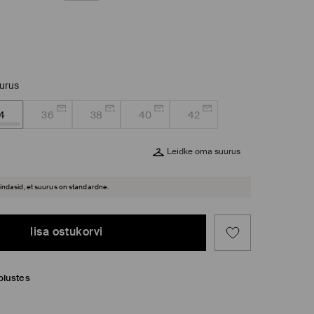
uurus
4
36
38
40
42
Leidke oma suurus
hindasid, et suurus on standardne.
lisa ostukorvi
plustes