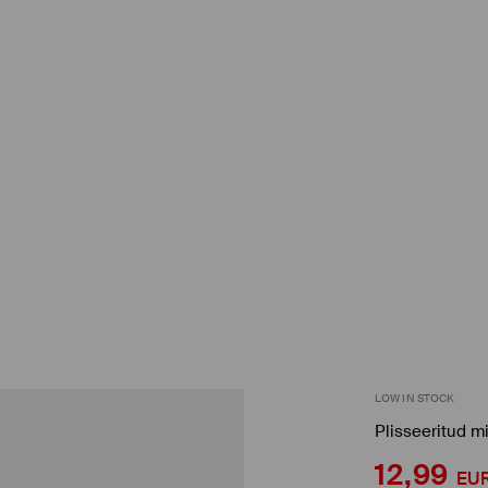
LOW IN STOCK
Plisseeritud mi
12,99
EU