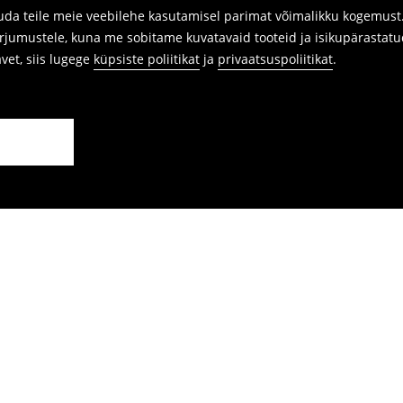
da teile meie veebilehe kasutamisel parimat võimalikku kogemust. 
arjumustele, kuna me sobitame kuvatavaid tooteid ja isikupärastatu
avet, siis lugege
küpsiste poliitikat
ja
privaatsuspoliitikat
.