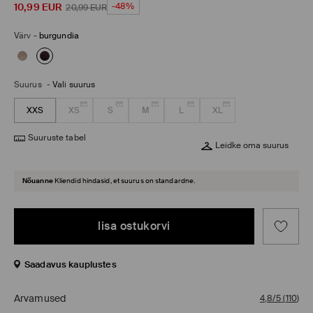
10,99
EUR
-48%
20,99
EUR
Värv
-
burgundia
Suurus
-
Vali suurus
XXS
XS
S
M
L
XL
Suuruste tabel
Leidke oma suurus
Nõuanne
Kliendid hindasid, et suurus on standardne.
lisa ostukorvi
Saadavus kauplustes
Arvamused
4,8/5
(
110
)