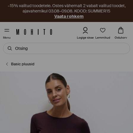
–15% valitud toodetele. Ostes vähemalt 2 vabalt valitud toodet,
ajavahemikul 03.08–09.08. KOOD: SUMMER15
Vaata rohkem
Lemmikud
Logige sisse
Ostukorv
Menu
Basic pluusid