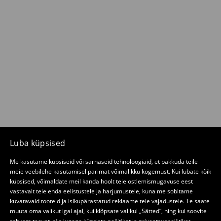
Luba küpsised
Me kasutame küpsiseid või sarnaseid tehnoloogiaid, et pakkuda teile
meie veebilehe kasutamisel parimat võimalikku kogemust. Kui lubate kõik
küpsised, võimaldate meil kanda hoolt teie ostlemismugavuse eest
vastavalt teie enda eelistustele ja harjumustele, kuna me sobitame
kuvatavaid tooteid ja isikupärastatud reklaame teie vajadustele. Te saate
muuta oma valikut igal ajal, kui klõpsate valikul „Sätted“, ning kui soovite