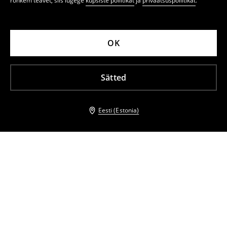
rohkem teavet, siis lugege
küpsiste poliitikat
ja
privaatsuspoliitikat
.
OK
Sätted
Eesti (Estonia)