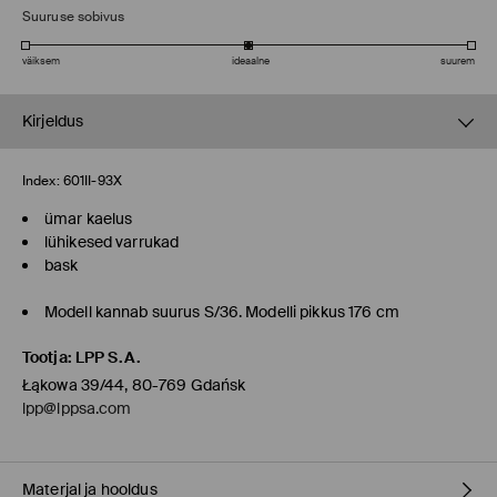
Suuruse sobivus
väiksem
ideaalne
suurem
Kirjeldus
Index:
601II-93X
ümar kaelus
lühikesed varrukad
bask
Modell kannab suurus S/36. Modelli pikkus 176 cm
Tootja
:
LPP S.A.
Łąkowa 39/44, 80-769 Gdańsk
lpp@lppsa.com
Materjal ja hooldus