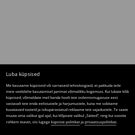
Luba küpsised
Me kasutame küpsiseid või sarnaseid tehnoloogiaid, et pakkuda teile
meie veebilehe kasutamisel parimat võimalikku kogemust. Kui lubate kõik
küpsised, võimaldate meil kanda hoolt teie ostlemismugavuse eest
vastavalt teie enda eelistustele ja harjumustele, kuna me sobitame
kuvatavaid tooteid ja isikupärastatud reklaame teie vajadustele. Te saate
muuta oma valikut igal ajal, kui klõpsate valikul „Sätted“, ning kui soovite
rohkem teavet, siis lugege
küpsiste poliitikat
ja
privaatsuspoliitikat
.