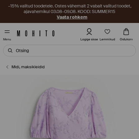
–15% valitud toodetele. Ostes vähemalt 2 vabalt valitud toodet,
ajavahemikul 03.08–09.08. KOOD: SUMMER15
Vaata rohkem
Lemmikud
Logige sisse
Ostukorv
Menu
Midi, maksikleidid