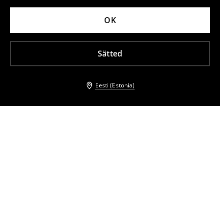
OK
Sätted
Eesti (Estonia)
Teised kliendid valisid ka