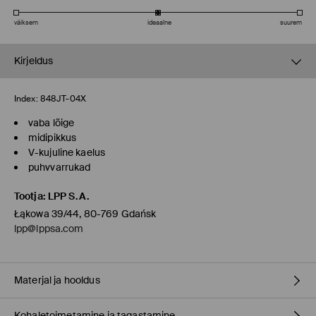
väiksem
ideaalne
suurem
Kirjeldus
Index:
848JT-04X
vaba lõige
midipikkus
V-kujuline kaelus
puhvvarrukad
Tootja
:
LPP S.A.
Łąkowa 39/44, 80-769 Gdańsk
lpp@lppsa.com
Materjal ja hooldus
Kohaletoimetamine ja tagastamine