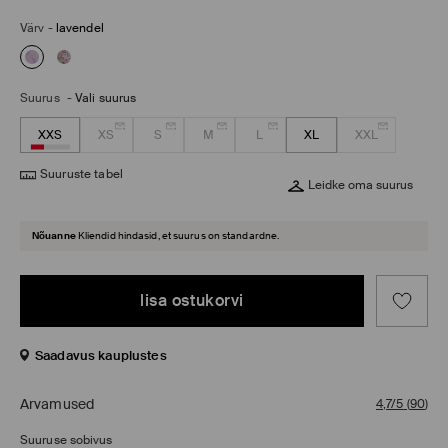
Värv
-
lavendel
Suurus
-
Vali suurus
XXS
XS
S
M
L
XL
XXL
Suuruste tabel
Leidke oma suurus
Nõuanne
Kliendid hindasid, et suurus on standardne.
lisa ostukorvi
Saadavus kauplustes
Arvamused
4,7/5
(
90
)
Suuruse sobivus