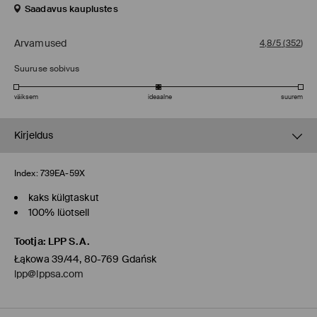
Saadavus kauplustes
Arvamused
4,8/5
(
352
)
Suuruse sobivus
väiksem
ideaalne
suurem
Kirjeldus
Index:
739EA-59X
kaks külgtaskut
100% lüotsell
Tootja
:
LPP S.A.
Łąkowa 39/44, 80-769 Gdańsk
lpp@lppsa.com