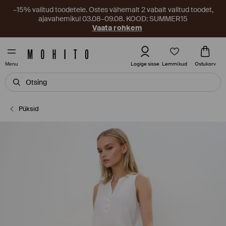
–15% valitud toodetele. Ostes vähemalt 2 vabalt valitud toodet,
ajavahemikul 03.08–09.08. KOOD: SUMMER15
Vaata rohkem
Lemmikud
Logige sisse
Ostukorv
Menu
Püksid