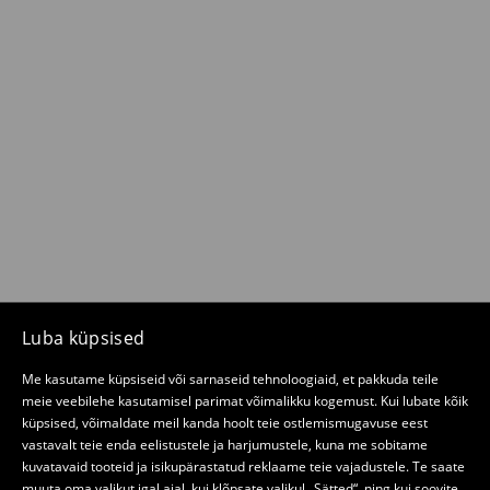
Luba küpsised
Me kasutame küpsiseid või sarnaseid tehnoloogiaid, et pakkuda teile
meie veebilehe kasutamisel parimat võimalikku kogemust. Kui lubate kõik
küpsised, võimaldate meil kanda hoolt teie ostlemismugavuse eest
vastavalt teie enda eelistustele ja harjumustele, kuna me sobitame
kuvatavaid tooteid ja isikupärastatud reklaame teie vajadustele. Te saate
muuta oma valikut igal ajal, kui klõpsate valikul „Sätted“, ning kui soovite