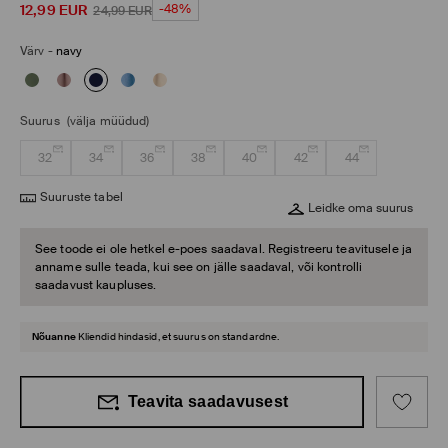
12,99
EUR
-48%
24,99
EUR
Värv
-
navy
Suurus
(välja müüdud)
32
34
36
38
40
42
44
Suuruste tabel
Leidke oma suurus
See toode ei ole hetkel e-poes saadaval. Registreeru teavitusele ja
anname sulle teada, kui see on jälle saadaval, või kontrolli
saadavust kaupluses.
Nõuanne
Kliendid hindasid, et suurus on standardne.
Teavita saadavusest