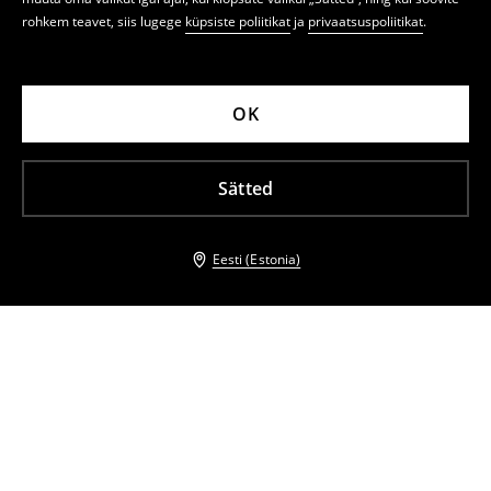
rohkem teavet, siis lugege
küpsiste poliitikat
ja
privaatsuspoliitikat
.
OK
Sätted
Eesti (Estonia)