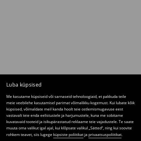
Luba küpsised
Me kasutame küpsiseid või sarnaseid tehnoloogiaid, et pakkuda teile
meie veebilehe kasutamisel parimat võimalikku kogemust. Kui lubate kõik
küpsised, võimaldate meil kanda hoolt teie ostlemismugavuse eest
vastavalt teie enda eelistustele ja harjumustele, kuna me sobitame
kuvatavaid tooteid ja isikupärastatud reklaame teie vajadustele. Te saate
muuta oma valikut igal ajal, kui klõpsate valikul „Sätted“, ning kui soovite
rohkem teavet, siis lugege
küpsiste poliitikat
ja
privaatsuspoliitikat
.