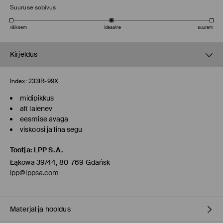
Suuruse sobivus
väiksem
ideaalne
suurem
Kirjeldus
Index:
233IR-99X
midipikkus
alt laienev
eesmise avaga
viskoosi ja lina segu
Tootja
:
LPP S.A.
Łąkowa 39/44, 80-769 Gdańsk
lpp@lppsa.com
Materjal ja hooldus