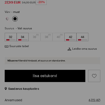
27,99
EUR
-20%
34,99
EUR
Värv
-
must
Suurus
-
Vali suurus
32
34
36
38
40
42
44
Suuruste tabel
Leidke oma suurus
Nõuanne
Kliendid hindasid, et suurus on standardne.
lisa ostukorvi
Saadavus kauplustes
Arvamused
4,7/5
(
47
)