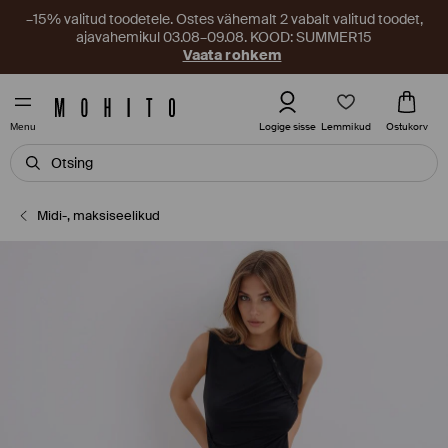
–15% valitud toodetele. Ostes vähemalt 2 vabalt valitud toodet,
ajavahemikul 03.08–09.08. KOOD: SUMMER15
Vaata rohkem
Lemmikud
Logige sisse
Ostukorv
Menu
Midi-, maksiseelikud