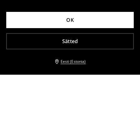
OK
Sätted
Eesti (Estonia)
Teised kliendid valisid ka