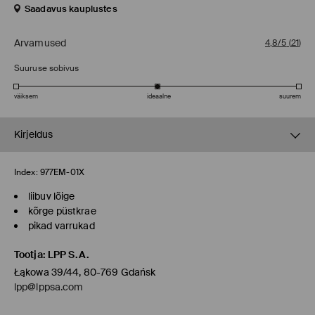
Saadavus kauplustes
Arvamused
4,8/5
(
21
)
Suuruse sobivus
väiksem
ideaalne
suurem
Kirjeldus
Index:
977EM-01X
liibuv lõige
kõrge püstkrae
pikad varrukad
Tootja
:
LPP S.A.
Łąkowa 39/44, 80-769 Gdańsk
lpp@lppsa.com