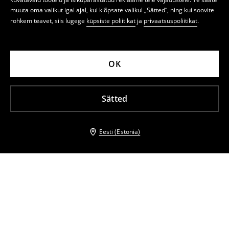
muuta oma valikut igal ajal, kui klõpsate valikul „Sätted“, ning kui soovite
rohkem teavet, siis lugege
küpsiste poliitikat
ja
privaatsuspoliitikat
.
OK
Sätted
Eesti (Estonia)