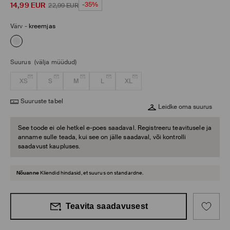
14,99
EUR
-35%
22,99
EUR
Värv
-
kreemjas
Suurus
(välja müüdud)
XS
S
M
L
XL
Suuruste tabel
Leidke oma suurus
See toode ei ole hetkel e-poes saadaval. Registreeru teavitusele ja
anname sulle teada, kui see on jälle saadaval, või kontrolli
saadavust kaupluses.
Nõuanne
Kliendid hindasid, et suurus on standardne.
Teavita saadavusest