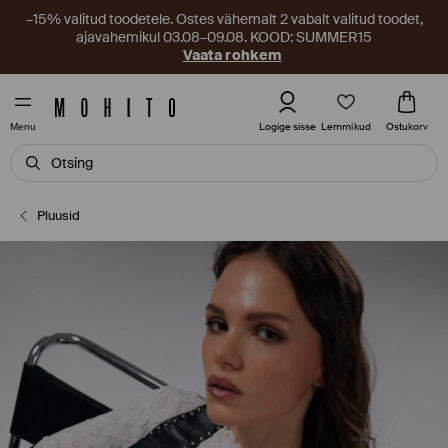
–15% valitud toodetele. Ostes vähemalt 2 vabalt valitud toodet,
ajavahemikul 03.08–09.08. KOOD: SUMMER15
Vaata rohkem
Lemmikud
Logige sisse
Ostukorv
Menu
Pluusid