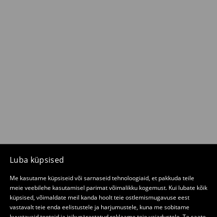
Luba küpsised
Me kasutame küpsiseid või sarnaseid tehnoloogiaid, et pakkuda teile
meie veebilehe kasutamisel parimat võimalikku kogemust. Kui lubate kõik
küpsised, võimaldate meil kanda hoolt teie ostlemismugavuse eest
vastavalt teie enda eelistustele ja harjumustele, kuna me sobitame
kuvatavaid tooteid ja isikupärastatud reklaame teie vajadustele. Te saate