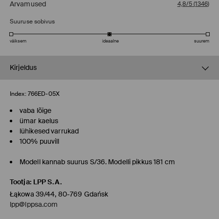
Arvamused
4,8/5
(
1346
)
Suuruse sobivus
väiksem
ideaalne
suurem
Kirjeldus
Index:
766ED-05X
vaba lõige
ümar kaelus
lühikesed varrukad
100% puuvill
Modell kannab suurus S/36. Modelli pikkus 181 cm
Tootja
:
LPP S.A.
Łąkowa 39/44, 80-769 Gdańsk
lpp@lppsa.com