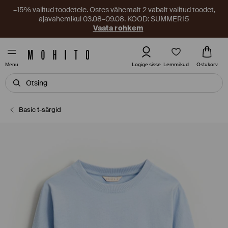
–15% valitud toodetele. Ostes vähemalt 2 vabalt valitud toodet,
ajavahemikul 03.08–09.08. KOOD: SUMMER15
Vaata rohkem
Lemmikud
Logige sisse
Ostukorv
Menu
Basic t-särgid