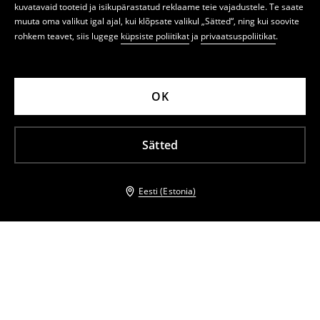
kuvatavaid tooteid ja isikupärastatud reklaame teie vajadustele. Te saate
muuta oma valikut igal ajal, kui klõpsate valikul „Sätted“, ning kui soovite
rohkem teavet, siis lugege
küpsiste poliitikat
ja
privaatsuspoliitikat
.
OK
Sätted
Eesti (Estonia)