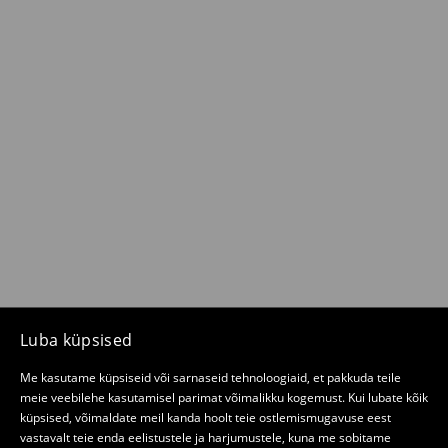
Luba küpsised
Me kasutame küpsiseid või sarnaseid tehnoloogiaid, et pakkuda teile
meie veebilehe kasutamisel parimat võimalikku kogemust. Kui lubate kõik
küpsised, võimaldate meil kanda hoolt teie ostlemismugavuse eest
vastavalt teie enda eelistustele ja harjumustele, kuna me sobitame