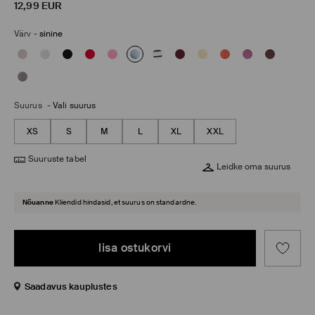
12,99
EUR
Värv
-
sinine
Suurus
-
Vali suurus
XS
S
M
L
XL
XXL
Suuruste tabel
Leidke oma suurus
Nõuanne
Kliendid hindasid, et suurus on standardne.
lisa ostukorvi
Saadavus kauplustes