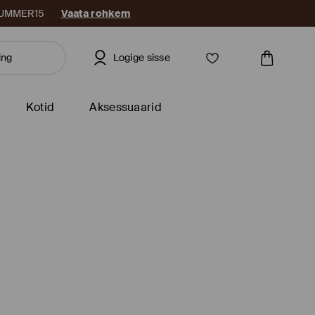
: SUMMER15
Vaata rohkem
Logige sisse
Kotid
Aksessuaarid