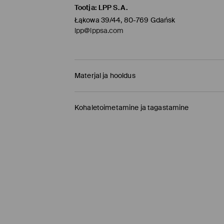
Tootja
:
LPP S.A.
Łąkowa 39/44, 80-769 Gdańsk
lpp@lppsa.com
Materjal ja hooldus
materjal
:
100% PUUVILL
Kohaletoimetamine ja tagastamine
MITTE VALGENDADA
Tarnepoliitika
TRUMMELKUIVATUS KEELATUD
Kauplusesse tellimine Mohito
(1-9 tööpäeva)
TRIIKIMISE TEMP KUNI 110° C. MITTE AURUT
0,00 EUR /
Internetimakse, PayPal, GooglePay, 
MITTE PUHASTADA KEEMILISELT
DPD pakiautomaat
(
4-7 tööpäeva
)
3,95 EUR /
Internetimakse, PayPal, GooglePay,
Tavaline kuller DPD
(4-7 tööpäeva)