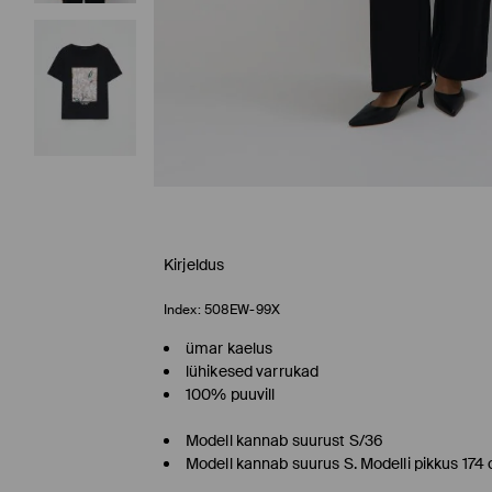
Kirjeldus
Index:
508EW-99X
ümar kaelus
lühikesed varrukad
100% puuvill
Modell kannab suurust S/36
Modell kannab suurus S. Modelli pikkus 174