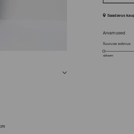
Saadavus kau
Arvamused
Suuruse sobivus
väiksem
 cm