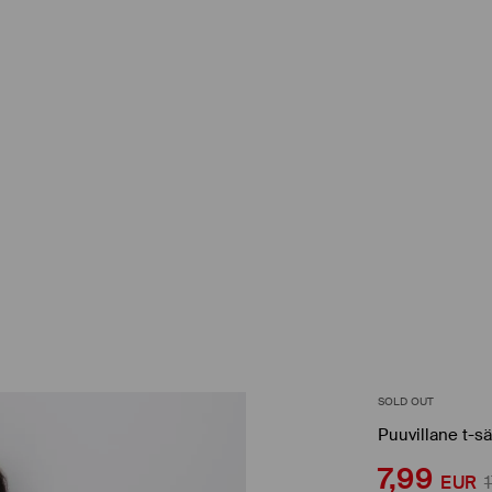
SOLD OUT
Puuvillane t-sä
7,99
EUR