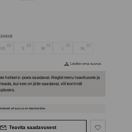
müüdud)
XS
S
M
L
XL
Leidke oma suurus
ole hetkel e-poes saadaval. Registreeru teavitusele ja
eada, kui see on jälle saadaval, või kontrolli
upluses.
hindasid, et suurus on standardne.
Teavita saadavusest