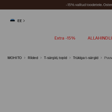
–15% valitud toodetele. Ost
EE
Extra -15%
ALLAHINDL
MOHITO
Riided
T-särgid, topid
Trükiga t-särgid
Puuv