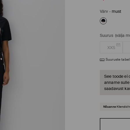
Värv
-
must
Suurus
(välja 
XXS
Suuruste tabel
See toode ei 
anname sulle t
saadavust ka
Nõuanne
Kliendid 