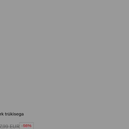
rk trükisega
-56%
17,99
EUR