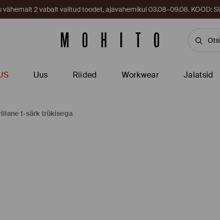
es vähemalt 2 vabalt valitud toodet, ajavahemikul 03.08–09.08. KOOD
US
Uus
Riided
Workwear
Jalatsid
illane t-särk trükisega