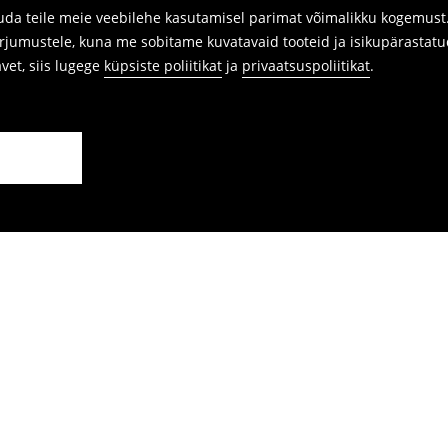
da teile meie veebilehe kasutamisel parimat võimalikku kogemust. 
arjumustele, kuna me sobitame kuvatavaid tooteid ja isikupärastatu
avet, siis lugege
küpsiste poliitikat
ja
privaatsuspoliitikat
.