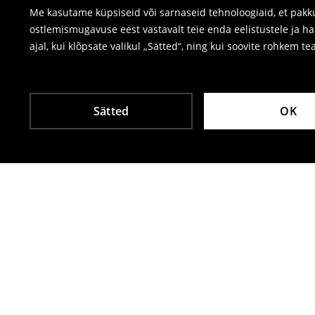
Me kasutame küpsiseid või sarnaseid tehnoloogiaid, et pakku
ostlemismugavuse eest vastavalt teie enda eelistustele ja h
ajal, kui klõpsate valikul „Sätted“, ning kui soovite rohkem te
Sätted
OK