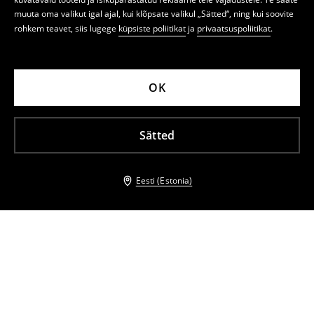
muuta oma valikut igal ajal, kui klõpsate valikul „Sätted“, ning kui soovite
rohkem teavet, siis lugege
küpsiste poliitikat
ja
privaatsuspoliitikat
.
OK
Sätted
Eesti (Estonia)