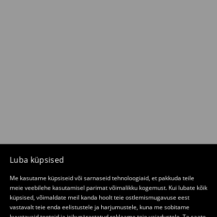
Luba küpsised
Me kasutame küpsiseid või sarnaseid tehnoloogiaid, et pakkuda teile
meie veebilehe kasutamisel parimat võimalikku kogemust. Kui lubate kõik
küpsised, võimaldate meil kanda hoolt teie ostlemismugavuse eest
vastavalt teie enda eelistustele ja harjumustele, kuna me sobitame
kuvatavaid tooteid ja isikupärastatud reklaame teie vajadustele. Te saate