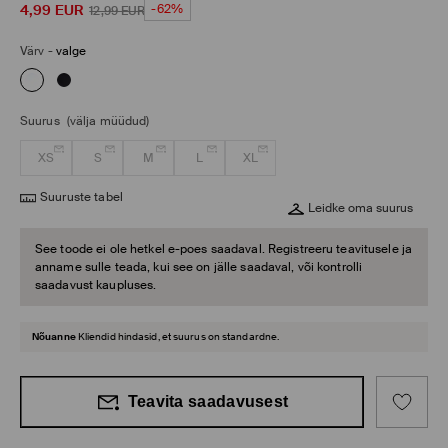
4,99
EUR
-62%
12,99
EUR
Värv
-
valge
Suurus
(välja müüdud)
XS
S
M
L
XL
Suuruste tabel
Leidke oma suurus
See toode ei ole hetkel e-poes saadaval. Registreeru teavitusele ja
anname sulle teada, kui see on jälle saadaval, või kontrolli
saadavust kaupluses.
Nõuanne
Kliendid hindasid, et suurus on standardne.
Teavita saadavusest