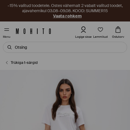
–15% valitud toodetele. Ostes vähemalt 2 vabalt valitud toodet,
ajavahemikul 03.08–09.08. KOOD: SUMMER15
Vaata rohkem
Lemmikud
Logige sisse
Ostukorv
Menu
Trükiga t-särgid