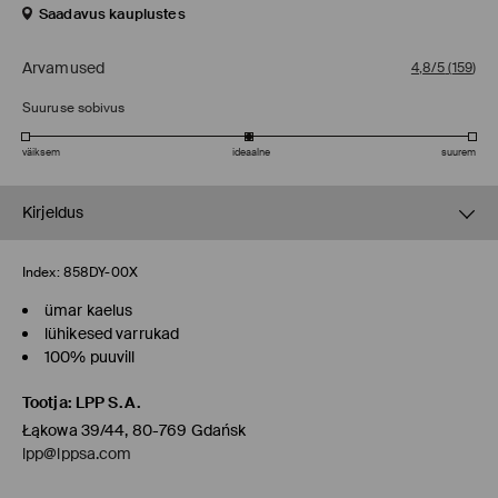
Saadavus kauplustes
Arvamused
4,8/5
(
159
)
Suuruse sobivus
väiksem
ideaalne
suurem
Kirjeldus
Index:
858DY-00X
ümar kaelus
lühikesed varrukad
100% puuvill
Tootja
:
LPP S.A.
Łąkowa 39/44, 80-769 Gdańsk
lpp@lppsa.com