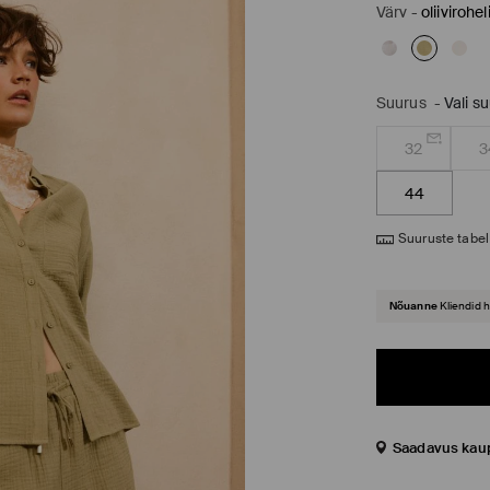
Värv
-
oliivirohel
Suurus
-
Vali s
32
3
44
Suuruste tabel
Nõuanne
Kliendid 
Saadavus kau