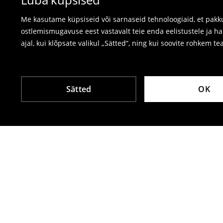
⟶
Tagastamine ja vahetamine
Me kasutame küpsiseid või sarnaseid tehnoloogiaid, et pakku
ostlemismugavuse eest vastavalt teie enda eelistustele ja h
ajal, kui klõpsate valikul „Sätted“, ning kui soovite rohkem te
Sätted
OK