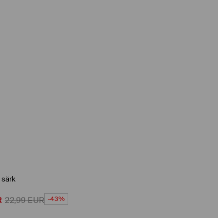
 särk
-43%
R
22,99
EUR