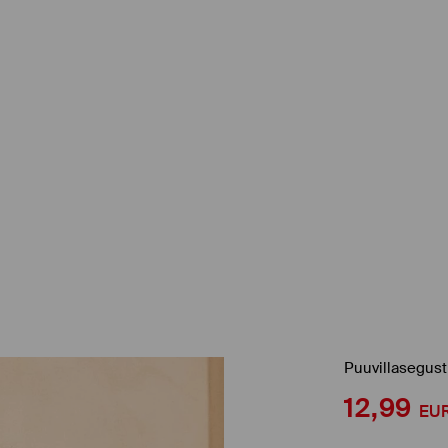
Puuvillasegust
12,99
EU