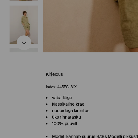
Kirjeldus
Index:
445EG-81X
vaba lõige
klassikaline krae
nööpidega kinnitus
üks rinnatasku
100% puuvill
Modell kannab suurus S/36. Modelli pikkus