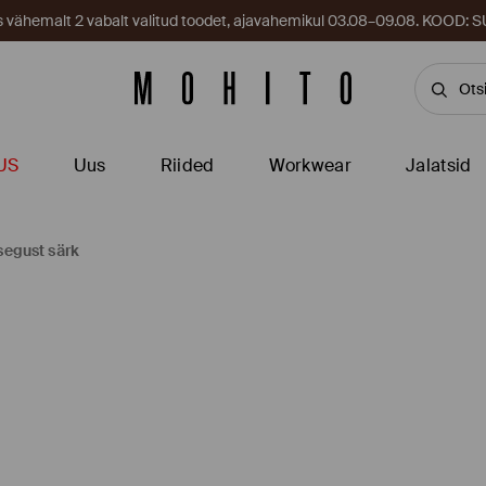
es vähemalt 2 vabalt valitud toodet, ajavahemikul 03.08–09.08. KOOD
US
Uus
Riided
Workwear
Jalatsid
segust särk