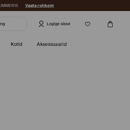
: SUMMER15
Vaata rohkem
Logige sisse
Kotid
Aksessuaarid