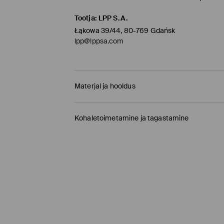
Tootja
:
LPP S.A.
Łąkowa 39/44, 80-769 Gdańsk
lpp@lppsa.com
Materjal ja hooldus
100% PUUVILL
Kohaletoimetamine ja tagastamine
Tarnepoliitika
Kauplusesse tellimine Mohito
(1-9 tööpäeva)
0,00 EUR /
Internetimakse, PayPal, GooglePay, 
DPD pakiautomaat
(
4-7 tööpäeva
)
3,95 EUR /
Internetimakse, PayPal, GooglePay,