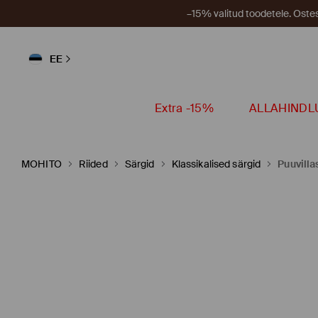
–15% valitud toodetele. Ost
EE
Extra -15%
ALLAHINDL
MOHITO
Riided
Särgid
Klassikalised särgid
Puuvilla