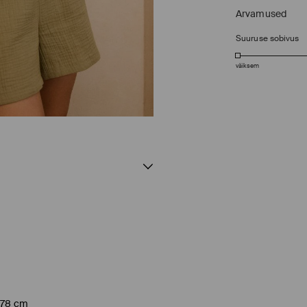
Arvamused
Suuruse sobivus
väiksem
 178 cm