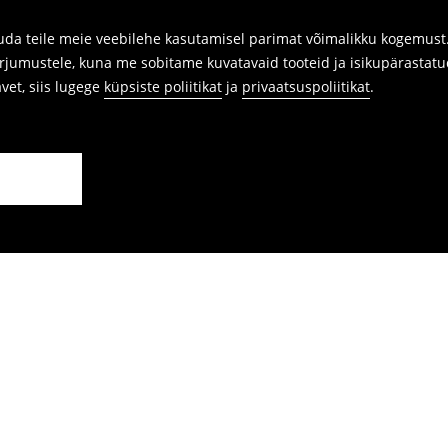
da teile meie veebilehe kasutamisel parimat võimalikku kogemust. 
arjumustele, kuna me sobitame kuvatavaid tooteid ja isikupärastatu
avet, siis lugege
küpsiste poliitikat
ja
privaatsuspoliitikat
.