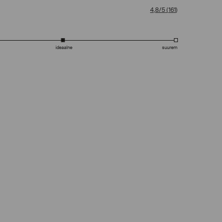
4,8/5
(
161
)
ideaalne
suurem