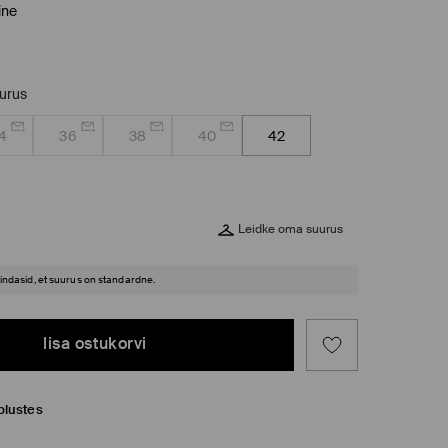
ine
uurus
4
36
38
40
42
Leidke oma suurus
hindasid, et suurus on standardne.
lisa ostukorvi
plustes