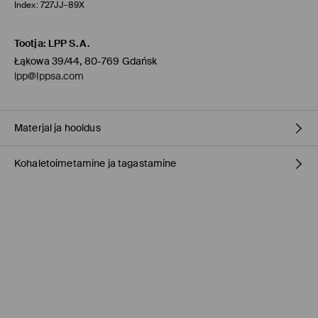
Index:
727JJ-89X
Tootja
:
LPP S.A.
Łąkowa 39/44, 80-769 Gdańsk
lpp@lppsa.com
Materjal ja hooldus
Kohaletoimetamine ja tagastamine
60% POLÜESTER, 40% VISKOOS
Tarnepoliitika
Kauplusesse tellimine Mohito
(1-9 tööpäeva)
0,00 EUR /
Internetimakse, PayPal, GooglePay, Trustly
DPD pakiautomaat
(
4-7 tööpäeva
)
3,95 EUR /
Internetimakse, PayPal, GooglePay, Trustly