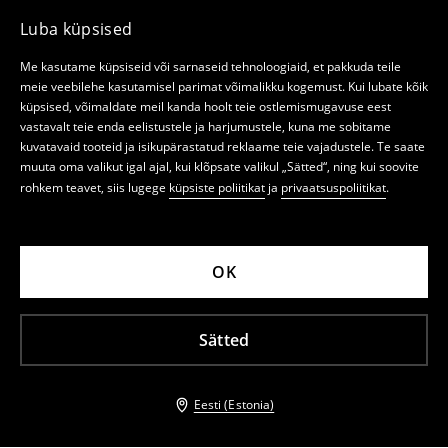
Luba küpsised
Me kasutame küpsiseid või sarnaseid tehnoloogiaid, et pakkuda teile
meie veebilehe kasutamisel parimat võimalikku kogemust. Kui lubate kõik
küpsised, võimaldate meil kanda hoolt teie ostlemismugavuse eest
vastavalt teie enda eelistustele ja harjumustele, kuna me sobitame
kuvatavaid tooteid ja isikupärastatud reklaame teie vajadustele. Te saate
muuta oma valikut igal ajal, kui klõpsate valikul „Sätted“, ning kui soovite
rohkem teavet, siis lugege
küpsiste poliitikat
ja
privaatsuspoliitikat
.
OK
Sätted
Eesti (Estonia)