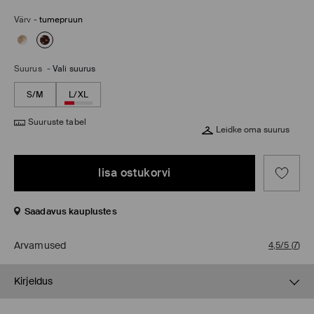
Värv
-
tumepruun
Suurus
-
Vali suurus
S/M
L/XL
Suuruste tabel
Leidke oma suurus
lisa ostukorvi
Saadavus kauplustes
Arvamused
4,5/5
(
7
)
Kirjeldus