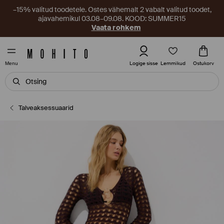
–15% valitud toodetele. Ostes vähemalt 2 vabalt valitud toodet,
ajavahemikul 03.08–09.08. KOOD: SUMMER15
Vaata rohkem
Lemmikud
Logige sisse
Ostukorv
Menu
Talveaksessuaarid