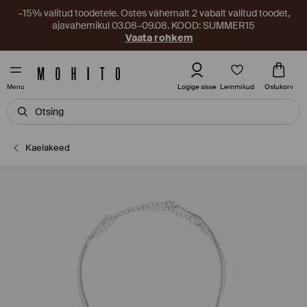
–15% valitud toodetele. Ostes vähemalt 2 vabalt valitud toodet,
ajavahemikul 03.08–09.08. KOOD: SUMMER15
Vaata rohkem
Lemmikud
Logige sisse
Ostukorv
Menu
Kaelakeed