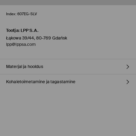
Index:
607EG-SLV
Tootja
:
LPP S.A.
Łąkowa 39/44, 80-769 Gdańsk
lpp@lppsa.com
Materjal ja hooldus
Kohaletoimetamine ja tagastamine
materjal
:
90% MESSING, 10% TSINGI SULAM
Tarnepoliitika
Kauplusesse tellimine Mohito
(1-9 tööpäeva)
0,00 EUR /
Internetimakse, PayPal, GooglePay, Trustly
DPD pakiautomaat
(
4-7 tööpäeva
)