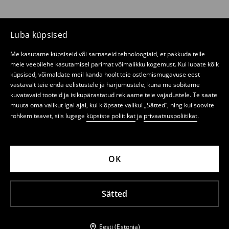
Luba küpsised
Me kasutame küpsiseid või sarnaseid tehnoloogiaid, et pakkuda teile
meie veebilehe kasutamisel parimat võimalikku kogemust. Kui lubate kõik
küpsised, võimaldate meil kanda hoolt teie ostlemismugavuse eest
vastavalt teie enda eelistustele ja harjumustele, kuna me sobitame
kuvatavaid tooteid ja isikupärastatud reklaame teie vajadustele. Te saate
muuta oma valikut igal ajal, kui klõpsate valikul „Sätted“, ning kui soovite
rohkem teavet, siis lugege
küpsiste poliitikat
ja
privaatsuspoliitikat
.
OK
Sätted
Eesti (Estonia)