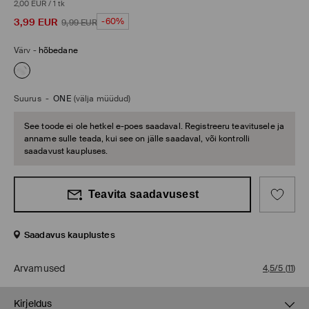
2,00 EUR
/
1 tk
3,99
EUR
-60%
9,99
EUR
Värv
-
hõbedane
Suurus
-
ONE
(välja müüdud)
See toode ei ole hetkel e-poes saadaval. Registreeru teavitusele ja
anname sulle teada, kui see on jälle saadaval, või kontrolli
saadavust kaupluses.
Teavita saadavusest
Saadavus kauplustes
Arvamused
4,5/5
(
11
)
Kirjeldus