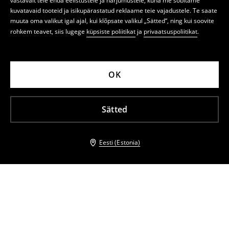
vastavalt teie enda eelistustele ja harjumustele, kuna me sobitame
kuvatavaid tooteid ja isikupärastatud reklaame teie vajadustele. Te saate
muuta oma valikut igal ajal, kui klõpsate valikul „Sätted“, ning kui soovite
rohkem teavet, siis lugege
küpsiste poliitikat
ja
privaatsuspoliitikat
.
OK
Sätted
Eesti (Estonia)