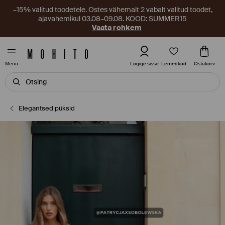
–15% valitud toodetele. Ostes vähemalt 2 vabalt valitud toodet,
ajavahemikul 03.08–09.08. KOOD: SUMMER15
Vaata rohkem
Lemmikud
Logige sisse
Ostukorv
Menu
Elegantsed püksid