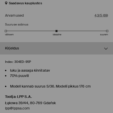
Saadavus kauplustes
Arvamused
4,3/5
(
69
)
Suuruse sobivus
väiksem
ideaalne
suurem
Kirjeldus
Index:
304ED-95P
luku ja aasaga kinnitatav
70% puuvill
Modell kannab suurus S/36. Modelli pikkus 176 cm
Tootja
:
LPP S.A.
Łąkowa 39/44, 80-769 Gdańsk
lpp@lppsa.com