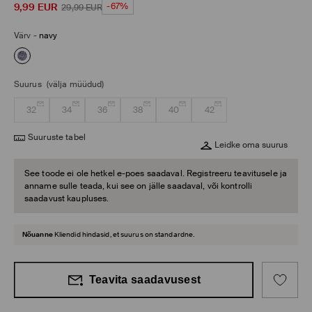
9,99
EUR
-67%
29,99
EUR
Värv
-
navy
Suurus
(välja müüdud)
32
34
36
38
40
42
Suuruste tabel
Leidke oma suurus
See toode ei ole hetkel e-poes saadaval. Registreeru teavitusele ja
anname sulle teada, kui see on jälle saadaval, või kontrolli
saadavust kaupluses.
Nõuanne
Kliendid hindasid, et suurus on standardne.
Teavita saadavusest